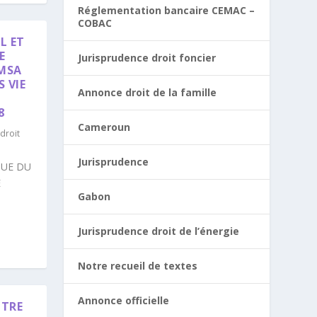
Réglementation bancaire CEMAC –
COBAC
L ET
E
Jurisprudence droit foncier
AMSA
 VIE
Annonce droit de la famille
8
Cameroun
droit
Jurisprudence
QUE DU
E
Gabon
Jurisprudence droit de l’énergie
Notre recueil de textes
Annonce officielle
NTRE