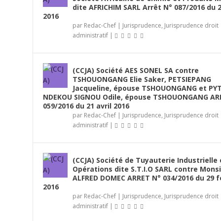
dite AFRICHIM SARL Arrêt N° 087/2016 du 2
2016
par
Redac-Chef
|
Jurisprudence
,
Jurisprudence droit
administratif
|
(CCJA) Société AES SONEL SA contre
TSHOUONGANG Elie Saker, PETSIEPANG
Jacqueline, épouse TSHOUONGANG et PY
NDEKOU SIGNOU Odile, épouse TSHOUONGANG AR
059/2016 du 21 avril 2016
par
Redac-Chef
|
Jurisprudence
,
Jurisprudence droit
administratif
|
(CCJA) Société de Tuyauterie Industrielle 
Opérations dite S.T.I.O SARL contre Mons
ALFRED DOMEC ARRET N° 034/2016 du 29 f
2016
par
Redac-Chef
|
Jurisprudence
,
Jurisprudence droit
administratif
|