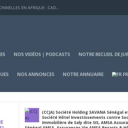
NELLES EN AFRIQUE : CAD...
ES
NOS VIDÉOS | PODCASTS
NOTRE RECUEIL DE J
QUES
NOS ANNONCES
NOTRE ANNUAIRE
F
(CCJA) Société Holding SAVANA Sénégal e
Société Hôtel Investissements contre So
RE
Immobilière de Saly dite SIS, AMSA Assur
B)
Sénégal AMSA, Assurances Vie AMSA Resorts & Hô