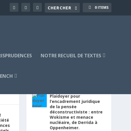
0 ITEMS
URISPRUDENCES
NOTRE RECUEIL DE TEXTES
RENCH
PUBLICATIONS RÉCENTES
Plaidoyer pour
l’encadrement juridique
de la pensée
déconstructiviste : entre
t
Wokisme et menace
ciété
nucléaire, de Derrida à
ances
Oppenheimer.
tels