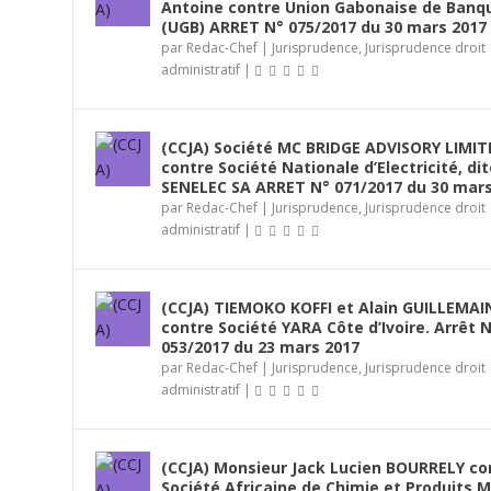
Antoine contre Union Gabonaise de Banq
(UGB) ARRET N° 075/2017 du 30 mars 2017
par
Redac-Chef
|
Jurisprudence
,
Jurisprudence droit
administratif
|
(CCJA) Société MC BRIDGE ADVISORY LIMIT
contre Société Nationale d’Electricité, dit
SENELEC SA ARRET N° 071/2017 du 30 mars
par
Redac-Chef
|
Jurisprudence
,
Jurisprudence droit
administratif
|
(CCJA) TIEMOKO KOFFI et Alain GUILLEMAI
contre Société YARA Côte d’Ivoire. Arrêt 
053/2017 du 23 mars 2017
par
Redac-Chef
|
Jurisprudence
,
Jurisprudence droit
administratif
|
(CCJA) Monsieur Jack Lucien BOURRELY co
Société Africaine de Chimie et Produits M