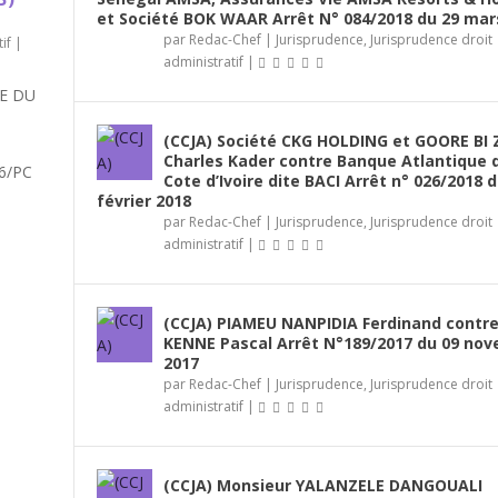
et Société BOK WAAR Arrêt N° 084/2018 du 29 mar
par
Redac-Chef
|
Jurisprudence
,
Jurisprudence droit
if
|
administratif
|
E DU
(CCJA) Société CKG HOLDING et GOORE BI 
Charles Kader contre Banque Atlantique 
16/PC
Cote d’Ivoire dite BACI Arrêt n° 026/2018 d
février 2018
par
Redac-Chef
|
Jurisprudence
,
Jurisprudence droit
administratif
|
(CCJA) PIAMEU NANPIDIA Ferdinand contr
KENNE Pascal Arrêt N°189/2017 du 09 no
2017
par
Redac-Chef
|
Jurisprudence
,
Jurisprudence droit
administratif
|
(CCJA) Monsieur YALANZELE DANGOUALI