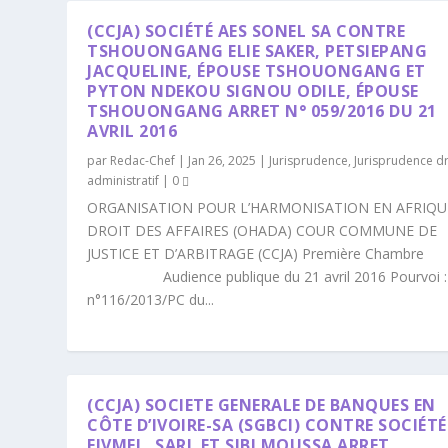
(CCJA) SOCIÉTÉ AES SONEL SA CONTRE
TSHOUONGANG ELIE SAKER, PETSIEPANG
JACQUELINE, ÉPOUSE TSHOUONGANG ET
PYTON NDEKOU SIGNOU ODILE, ÉPOUSE
TSHOUONGANG ARRET N° 059/2016 DU 21
AVRIL 2016
par
Redac-Chef
|
Jan 26, 2025
|
Jurisprudence
,
Jurisprudence dr
administratif
|
0
ORGANISATION POUR L’HARMONISATION EN AFRIQU
DROIT DES AFFAIRES (OHADA) COUR COMMUNE DE
JUSTICE ET D’ARBITRAGE (CCJA) Première Chambre
Audience publique du 21 avril 2016 Pourvoi :
n°116/2013/PC du...
(CCJA) SOCIETE GENERALE DE BANQUES EN
CÔTE D’IVOIRE-SA (SGBCI) CONTRE SOCIÉTÉ
EIVMEL, SARL ET SIBI MOUSSA ARRET