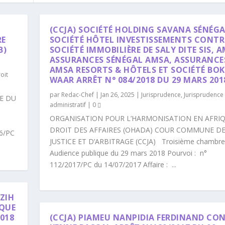
(CCJA) SOCIÉTÉ HOLDING SAVANA SÉNÉGA
RE
SOCIÉTÉ HÔTEL INVESTISSEMENTS CONTR
B)
SOCIÉTÉ IMMOBILIÈRE DE SALY DITE SIS, 
ASSURANCES SÉNÉGAL AMSA, ASSURANCES
AMSA RESORTS & HÔTELS ET SOCIÉTÉ BOK
oit
WAAR ARRÊT N° 084/2018 DU 29 MARS 201
par
Redac-Chef
|
Jan 26, 2025
|
Jurisprudence
,
Jurisprudence 
E DU
administratif
|
0
ORGANISATION POUR L’HARMONISATION EN AFRI
DROIT DES AFFAIRES (OHADA) COUR COMMUNE D
16/PC
JUSTICE ET D’ARBITRAGE (CCJA) Troisième chambre
Audience publique du 29 mars 2018 Pourvoi : n°
112/2017/PC du 14/07/2017 Affaire : ...
 ZIH
IQUE
2018
(CCJA) PIAMEU NANPIDIA FERDINAND CO