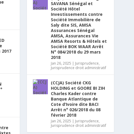
ue
SAVANA Sénégal et
Société Hôtel
Investissements contre
Société Immobilière de
Saly dite SIS, AMSA
Assurances Sénégal
AMSA, Assurances Vie
ED
AMSA Resorts & Hôtels et
e
Société BOK WAAR Arrêt
 2017
N° 084/2018 du 29 mars
2018
Jan 26, 2025
|
Jurisprudence
,
Jurisprudence droit administratif
(CCJA) Société CKG
N
HOLDING et GOORE BI ZIH
N°
Charles Kader contre
Banque Atlantique de
Cote d’Ivoire dite BACI
Arrêt n° 026/2018 du 08
février 2018
Jan 26, 2025
|
Jurisprudence
,
Jurisprudence droit administratif
ntre
ixtes