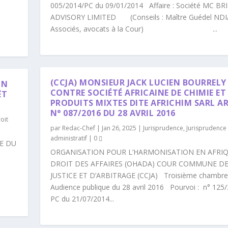
005/2014/PC du 09/01/2014 Affaire : Société MC BR
ADVISORY LIMITED (Conseils : Maître Guédel NDI
Associés, avocats à la Cour) ...
(CCJA) MONSIEUR JACK LUCIEN BOURRELY
IN
CONTRE SOCIÉTÉ AFRICAINE DE CHIMIE ET
ÊT
PRODUITS MIXTES DITE AFRICHIM SARL A
N° 087/2016 DU 28 AVRIL 2016
oit
par
Redac-Chef
|
Jan 26, 2025
|
Jurisprudence
,
Jurisprudence 
administratif
|
0
E DU
ORGANISATION POUR L’HARMONISATION EN AFRI
DROIT DES AFFAIRES (OHADA) COUR COMMUNE D
JUSTICE ET D’ARBITRAGE (CCJA) Troisième chambre
Audience publique du 28 avril 2016 Pourvoi : n° 125
PC du 21/07/2014...