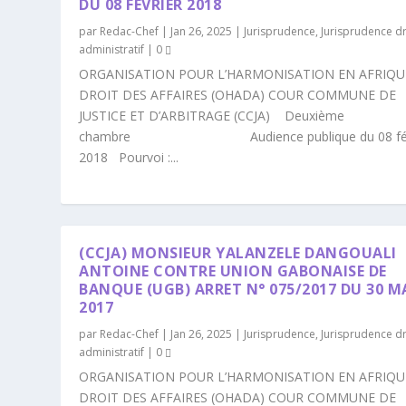
DU 08 FÉVRIER 2018
par
Redac-Chef
|
Jan 26, 2025
|
Jurisprudence
,
Jurisprudence dr
administratif
|
0
ORGANISATION POUR L’HARMONISATION EN AFRIQU
DROIT DES AFFAIRES (OHADA) COUR COMMUNE DE
JUSTICE ET D’ARBITRAGE (CCJA) Deuxième
chambre Audience publique du 08 fév
2018 Pourvoi :...
(CCJA) MONSIEUR YALANZELE DANGOUALI
ANTOINE CONTRE UNION GABONAISE DE
BANQUE (UGB) ARRET N° 075/2017 DU 30 M
2017
par
Redac-Chef
|
Jan 26, 2025
|
Jurisprudence
,
Jurisprudence dr
administratif
|
0
ORGANISATION POUR L’HARMONISATION EN AFRIQU
DROIT DES AFFAIRES (OHADA) COUR COMMUNE DE