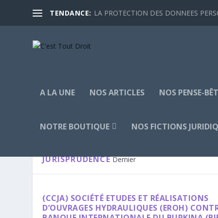
TENDANCE:
LA PROTECTION DES DONNEES PERSON
A LA UNE
NOS ARTICLES
NOS PENSE-BÊT
NOTRE BOUTIQUE
NOS FICTIONS JURIDI
CATÉGORIE :
JURISPRUDENCE
JURISPRUDENCE
Dernier
(CCJA) SOCIÉTÉ ETUDES ET RÉALISATIONS
D’OUVRAGES HYDRAULIQUES (EROH) CONT
BANQUE INTERNATIONALE DU BURKINA (BI