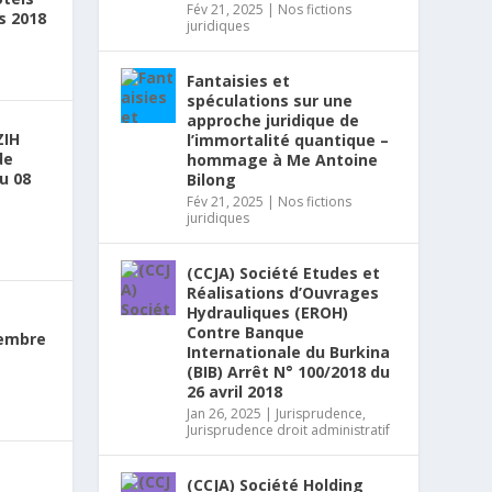
Fév 21, 2025
|
Nos fictions
s 2018
juridiques
Fantaisies et
spéculations sur une
approche juridique de
ZIH
l’immortalité quantique –
de
hommage à Me Antoine
u 08
Bilong
Fév 21, 2025
|
Nos fictions
juridiques
(CCJA) Société Etudes et
Réalisations d’Ouvrages
Hydrauliques (EROH)
e
Contre Banque
vembre
Internationale du Burkina
(BIB) Arrêt N° 100/2018 du
26 avril 2018
Jan 26, 2025
|
Jurisprudence
,
Jurisprudence droit administratif
(CCJA) Société Holding