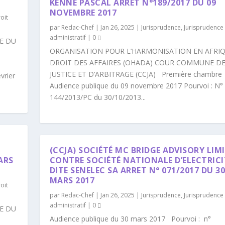
KENNE PASCAL ARRÊT N°189/2017 DU 09
NOVEMBRE 2017
oit
par
Redac-Chef
|
Jan 26, 2025
|
Jurisprudence
,
Jurisprudence 
administratif
|
0
E DU
ORGANISATION POUR L’HARMONISATION EN AFRI
DROIT DES AFFAIRES (OHADA) COUR COMMUNE D
JUSTICE ET D’ARBITRAGE (CCJA) Première chambre
rier
Audience publique du 09 novembre 2017 Pourvoi : N°
144/2013/PC du 30/10/2013...
(CCJA) SOCIÉTÉ MC BRIDGE ADVISORY LIM
ARS
CONTRE SOCIÉTÉ NATIONALE D’ELECTRICI
DITE SENELEC SA ARRET N° 071/2017 DU 3
MARS 2017
oit
par
Redac-Chef
|
Jan 26, 2025
|
Jurisprudence
,
Jurisprudence 
administratif
|
0
E DU
Audience publique du 30 mars 2017 Pourvoi : n°