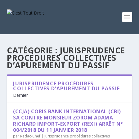
CATÉGORIE :
JURISPRUDENCE
PROCÉDURES COLLECTIVES
D’APUREMENT DU PASSIF
JURISPRUDENCE PROCÉDURES
COLLECTIVES D'APUREMENT DU PASSIF
Dernier
(CCJA) CORIS BANK INTERNATIONAL (CBI)
SA CONTRE MONSIEUR ZOROM ADAMA
RICHARD IMPORT-EXPORT (REXI) ARRÊT N°
004/2018 DU 11 JANVIER 2018
par
Redac-Chef
|
Jurisprudence procédures collectives