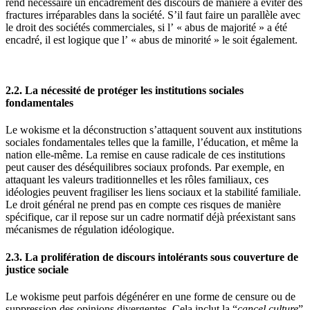
rend nécessaire un encadrement des discours de manière à éviter des
fractures irréparables dans la société. S’il faut faire un parallèle avec
le droit des sociétés commerciales, si l’ « abus de majorité » a été
encadré, il est logique que l’ « abus de minorité » le soit également.
2.2. La nécessité de protéger les institutions sociales
fondamentales
Le wokisme et la déconstruction s’attaquent souvent aux institutions
sociales fondamentales telles que la famille, l’éducation, et même la
nation elle-même. La remise en cause radicale de ces institutions
peut causer des déséquilibres sociaux profonds. Par exemple, en
attaquant les valeurs traditionnelles et les rôles familiaux, ces
idéologies peuvent fragiliser les liens sociaux et la stabilité familiale.
Le droit général ne prend pas en compte ces risques de manière
spécifique, car il repose sur un cadre normatif déjà préexistant sans
mécanismes de régulation idéologique.
2.3. La prolifération de discours intolérants sous couverture de
justice sociale
Le wokisme peut parfois dégénérer en une forme de censure ou de
suppression des opinions divergentes. Cela inclut la “
cancel culture
”