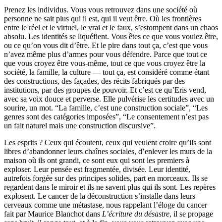
Prenez les individus. Vous vous retrouvez dans une société où
personne ne sait plus qui il est, qui il veut être. Où les frontières
entre le réel et le virtuel, le vrai et le faux, s’estompent dans un chaos
absolu. Les identités se liquéfient. Vous êtes ce que vous voulez être,
ou ce qu’on vous dit d’être. Et le pire dans tout ça, c’est que vous
n’avez même plus d’armes pour vous défendre. Parce que tout ce
que vous croyez être vous-même, tout ce que vous croyez être la
société, la famille, la culture — tout ça, est considéré comme étant
des constructions, des façades, des récits fabriqués par des
institutions, par des groupes de pouvoir. Et c’est ce qu’Eris vend,
avec sa voix douce et perverse. Elle pulvérise les certitudes avec un
sourire, un mot. “La famille, c’est une construction sociale”, “Les
genres sont des catégories imposées”, “Le consentement n’est pas
un fait naturel mais une construction discursive”.
Les esprits ? Ceux qui écoutent, ceux qui veulent croire qu’ils sont
libres d’abandonner leurs chaînes sociales, d’enlever les murs de la
maison où ils ont grandi, ce sont eux qui sont les premiers à
exploser. Leur pensée est fragmentée, divisée. Leur identité,
autrefois forgée sur des principes solides, part en morceaux. Ils se
regardent dans le miroir et ils ne savent plus qui ils sont. Les repères
explosent. Le cancer de la déconstruction s’installe dans leurs
cerveaux comme une métastase, nous rappelant l’éloge du cancer
fait par Maurice Blanchot dans
L’écriture du désastre
, il se propage