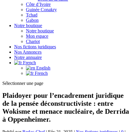
Côte d’Ivoire
Guinée Conakry
Tchad
Gabon
Notre boutique
Notre boutique
Mon espace
Chariot
Nos fictions juridiques
Nos Annonces
Notre annuaire
French
English
French
Sélectionner une page
Plaidoyer pour l’encadrement juridique
de la pensée déconstructiviste : entre
Wokisme et menace nucléaire, de Derrida
à Oppenheimer.
Publié par
Redac-Chef
|
Fév 21, 2025
|
Nos fictions juridiques
|
0
|