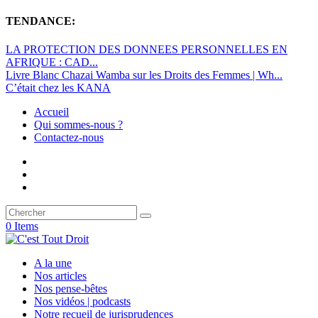
TENDANCE:
LA PROTECTION DES DONNEES PERSONNELLES EN
AFRIQUE : CAD...
Livre Blanc Chazai Wamba sur les Droits des Femmes | Wh...
C’était chez les KANA
Accueil
Qui sommes-nous ?
Contactez-nous
0 Items
A la une
Nos articles
Nos pense-bêtes
Nos vidéos | podcasts
Notre recueil de jurisprudences