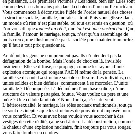
en puissance. Les premières victimes ? Les idées, bien sûr. Elles sont
comme les tissus humains pris dans la chaleur d’un souffle nucléaire.
Vous commencez à déconstruire l’idée de l’ordre naturel des choses,
la structure sociale, familiale, morale — tout. Puis vous glissez dans
un monde où rien n’est plus stable, où tout est remis en question, où
l’on vous dit que
tout est un récit
, que
tout est une construction
. Que
la famille, l’amour, le mariage, tout ça, n’est qu’un assemblage de
mots creux, une illusion créée par la société pour maintenir un ordre
qu’il faut à tout prix questionner.
Au début, les gens ne comprennent pas. Ils n’entendent pas la
déflagration de la bombe. Mais l’onde de choc est là, invisible,
insidieuse. Elle se diffuse, se propage, comme les rayons d’une
explosion atomique qui rongent l’ADN même de la pensée. La
famille se dissout. La structure sociale se fissure. Les individus, ces
unités solides et bien définies, commencent à se morceler. L’unité
familiale ? Décomposée. L’idée même d’une base solide, d’une
structure de valeurs partagées, foutue. Vous voulez un père et une
mère ? Une cellule familiale ? Non. Tout ça, c’est du vent.
L’hétérosexualité, le mariage, les rôles sociaux traditionnels, tout ça
ce sont des inepties que les structures de pouvoir ont imposée pour
vous contrôler. Et vous avez beau vouloir vous accrocher à des
vestiges de cette réalité, ça ne sert à rien. La déconstruction, comme
la chaleur d’une explosion nucléaire, finit toujours par vous ronger,
vous faire tomber en cendres.