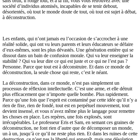
sans bruit, il ronge tout, et à la fin, vous vous retrouvez avec une
société d’individus atomisés, incapables de se tenir debout,
désorientés, où tout le monde doute de tout, où tout est sujet à débat,
à déconstruction.
Les enfants, qui n’ont jamais eu l’occasion de s’accrocher à une
réalité solide, qui ont vu leurs parents et leurs éducateurs se défaire
d’eux-mêmes, sont les plus dévastés. Une génération entière qui se
dissout dans un bain de confusion morale. Qui va leur enseigner la
stabilité ? Qui va leur dire ce qui est juste et ce qui ne l’est pas ?
Personne. Parce que tout est à déconstruire. Et dans ce monde de
déconstruction, la seule chose qui reste, c’est le néant.
La déconstruction, dans ce monde, n’est pas simplement un
processus de réflexion intellectuelle. C’est une arme, et elle détruit
plus efficacement que n’importe quelle bombe. Plus rapidement.
Parce qu’une fois que l’esprit est contaminé par cette idée qu’il n’y a
rien de fixe, rien de fondé, tout est en perpétuel mouvement, tout
devient insensé, et vous n’avez même plus le langage pour remettre
les choses en place. Les repères, une fois explosés, sont
irrécupérables. Le professeur Eris et Sam, en semant ces graines de
déconstruction, ne font rien d’autre que de décomposer un monde,
un à un, jusqu’à ce qu’il ne reste plus rien. Et dans les ruines de cette
destruction, ce n’est pas la liberté qui apparaît, mais une désolation