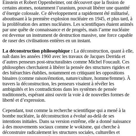
Einstein et Robert Oppenheimer, ont découvert que la fission de
certains atomes, notamment l’uranium, pouvait libérer une quantité
d’énergie colossale. Ce développement a rapidement été militarisé,
aboutissant à la première explosion nucléaire en 1945, et plus tard, à
la prolifération des armes nucléaires. Les scientifiques étaient animés
par une quête de connaissance et de progrès, mais l’arme nucléaire
est devenue un instrument de destruction massive, une force capable
de raser des civilisations entières en un instant.
La déconstruction philosophique :
La déconstruction, quant à elle,
naît dans les années 1960 avec les travaux de Jacques Derrida et
d’autres penseurs post-structuralistes comme Michel Foucault. Ces
philosophes cherchaient à libérer la pensée des structures rigides et
des hiérarchies établies, notamment en critiquant les oppositions
binaires (comme raison/émotion, nature/culture, homme/femme). À
travers la déconstruction, les penseurs visaient à révéler les
ambiguïtés et les contradictions dans les systèmes de pensée
traditionnels, espérant ainsi ouvrir la voie à de nouvelles formes de
liberté et d’expression.
Cependant, tout comme la recherche scientifique qui a mené à la
bombe nucléaire, la déconstruction a évolué au-delà de ses
intentions initiales. Dans sa version extrême, elle a donné naissance
à des mouvements sociaux comme le wokisme, qui cherche à
déconstruire radicalement les structures sociales, culturelles et