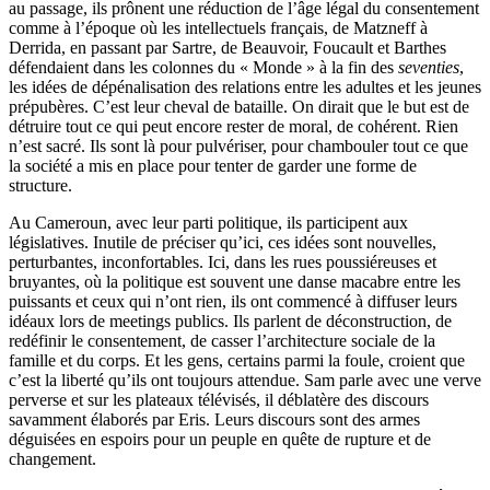
au passage, ils prônent une réduction de l’âge légal du consentement
comme à l’époque où les intellectuels français, de Matzneff à
Derrida, en passant par Sartre, de Beauvoir, Foucault et Barthes
défendaient dans les colonnes du « Monde » à la fin des
seventies
,
les idées de dépénalisation des relations entre les adultes et les jeunes
prépubères. C’est leur cheval de bataille. On dirait que le but est de
détruire tout ce qui peut encore rester de moral, de cohérent. Rien
n’est sacré. Ils sont là pour pulvériser, pour chambouler tout ce que
la société a mis en place pour tenter de garder une forme de
structure.
Au Cameroun, avec leur parti politique, ils participent aux
législatives. Inutile de préciser qu’ici, ces idées sont nouvelles,
perturbantes, inconfortables. Ici, dans les rues poussiéreuses et
bruyantes, où la politique est souvent une danse macabre entre les
puissants et ceux qui n’ont rien, ils ont commencé à diffuser leurs
idéaux lors de meetings publics. Ils parlent de déconstruction, de
redéfinir le consentement, de casser l’architecture sociale de la
famille et du corps. Et les gens, certains parmi la foule, croient que
c’est la liberté qu’ils ont toujours attendue. Sam parle avec une verve
perverse et sur les plateaux télévisés, il déblatère des discours
savamment élaborés par Eris. Leurs discours sont des armes
déguisées en espoirs pour un peuple en quête de rupture et de
changement.