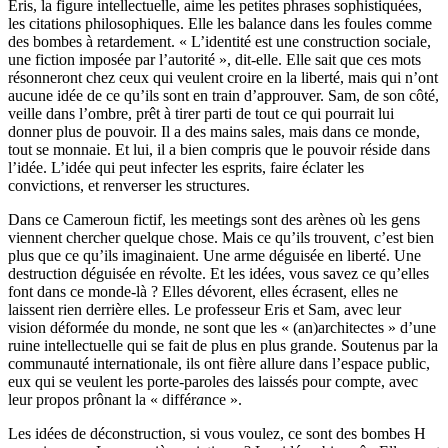
Eris, la figure intellectuelle, aime les petites phrases sophistiquées,
les citations philosophiques. Elle les balance dans les foules comme
des bombes à retardement. « L’identité est une construction sociale,
une fiction imposée par l’autorité », dit-elle. Elle sait que ces mots
résonneront chez ceux qui veulent croire en la liberté, mais qui n’ont
aucune idée de ce qu’ils sont en train d’approuver. Sam, de son côté,
veille dans l’ombre, prêt à tirer parti de tout ce qui pourrait lui
donner plus de pouvoir. Il a des mains sales, mais dans ce monde,
tout se monnaie. Et lui, il a bien compris que le pouvoir réside dans
l’idée. L’idée qui peut infecter les esprits, faire éclater les
convictions, et renverser les structures.
Dans ce Cameroun fictif, les meetings sont des arènes où les gens
viennent chercher quelque chose. Mais ce qu’ils trouvent, c’est bien
plus que ce qu’ils imaginaient. Une arme déguisée en liberté. Une
destruction déguisée en révolte. Et les idées, vous savez ce qu’elles
font dans ce monde-là ? Elles dévorent, elles écrasent, elles ne
laissent rien derrière elles. Le professeur Eris et Sam, avec leur
vision déformée du monde, ne sont que les « (an)architectes » d’une
ruine intellectuelle qui se fait de plus en plus grande. Soutenus par la
communauté internationale, ils ont fière allure dans l’espace public,
eux qui se veulent les porte-paroles des laissés pour compte, avec
leur propos prônant la « différ
a
nce ».
Les idées de déconstruction, si vous voulez, ce sont des bombes H