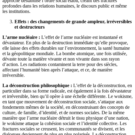
approche déstabilise l’ordre social établi, créant des fractures
profondes dans les relations humaines, le discours public et même
les institutions.
Effets : des changements de grande ampleur, irréversibles
et destructeurs
L’arme nucléaire :
L’effet de l’arme nucléaire est instantané et
dévastateur. En plus de la destruction immédiate qu’elle provoque,
elle laisse des effets durables sur l’environnement, la santé humaine
et la géopolitique mondiale. La bombe atomique, une fois utilisée,
dévaste toute la matière vivante et non vivante dans son rayon
d’action. Les radiations contaminent la terre pour des siècles,
affectant l’humanité bien après l’attaque, et ce, de manière
irréversible.
La déconstruction philosophique :
L’effet de la déconstruction, en
particulier dans sa forme radicale, est également à la fois dévastateur
et irréversible, bien qu’il opère à une échelle différente. Le wokisme,
en tant que mouvement de déconstruction sociale, s’attaque aux
fondements mêmes de la société, en déconstruisant des concepts de
culture, de famille, d’identité, et de normes sociales. De la même
manière que l’arme nucléaire détruit le tissu physique d’une nation,
le wokisme attaque la cohésion sociale et l’identité collective. Les
fractures sociales se creusent, les communautés se divisent, et les
dialogues deviennent de plus en plus polarisés. La déconstruction