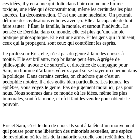
ces idées, il y en a une qui flotte dans l’air comme une brume
toxique, une idée qui déconstruit tout, même les certitudes les plus
ancrées. La déconstruction. C’est une arme nucléaire. On pourrait
détruire des civilisations entières avec ça. Elle a la capacité de tout
faire sauter : l’État, la famille, la morale, et surtout l’individu. La
pensée de Derrida, dans ce monde, elle est plus qu’une simple
pratique philosophique. Elle est une arme. Et les gens qui l’utilisent,
ceux qui la propagent, sont ceux qui contrôlent les esprits.
Le professeur Eris, elle, n’est pas du genre à faire les choses à
moitié. Elle est brillante, trop brillante peut-être. Agrégée de
philosophie, avocate de surcroît, et directrice de campagne pour
Sam, un homme d’affaires véreux ayant su se frayer un chemin dans
la politique. Dans certains cercles, on chuchote que c’est un
pédophile notoire. Il a des goûts bien particuliers. Les jeunes, les
éphèbes, vous voyez le genre. Pas de jugement moral ici, pas pour
nous. Nous sommes dans ce monde où les idées, même les plus
immorales, sont à la mode, et où il faut les vendre pour obtenir le
pouvoir.
Eris et Sam, c’est le duo de choc. Ils sont à la tête d’un mouvement
qui pousse pour une libération des minorités sexuelles, une espèce
de révolution où les lois de la majorité sexuelle sont redéfinies. Et,