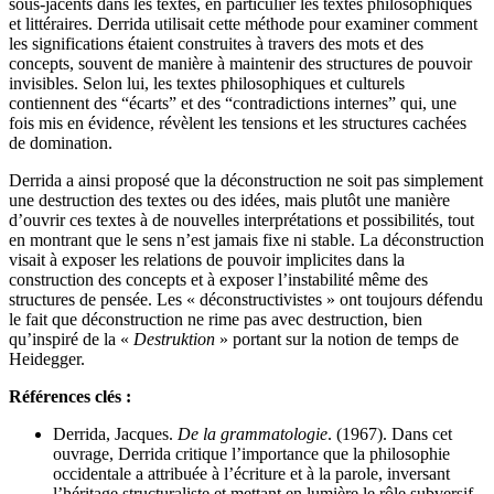
sous-jacents dans les textes, en particulier les textes philosophiques
et littéraires. Derrida utilisait cette méthode pour examiner comment
les significations étaient construites à travers des mots et des
concepts, souvent de manière à maintenir des structures de pouvoir
invisibles. Selon lui, les textes philosophiques et culturels
contiennent des “écarts” et des “contradictions internes” qui, une
fois mis en évidence, révèlent les tensions et les structures cachées
de domination.
Derrida a ainsi proposé que la déconstruction ne soit pas simplement
une destruction des textes ou des idées, mais plutôt une manière
d’ouvrir ces textes à de nouvelles interprétations et possibilités, tout
en montrant que le sens n’est jamais fixe ni stable. La déconstruction
visait à exposer les relations de pouvoir implicites dans la
construction des concepts et à exposer l’instabilité même des
structures de pensée. Les « déconstructivistes » ont toujours défendu
le fait que déconstruction ne rime pas avec destruction, bien
qu’inspiré de la «
Destruktion
» portant sur la notion de temps de
Heidegger.
Références clés :
Derrida, Jacques.
De la grammatologie
. (1967). Dans cet
ouvrage, Derrida critique l’importance que la philosophie
occidentale a attribuée à l’écriture et à la parole, inversant
l’héritage structuraliste et mettant en lumière le rôle subversif