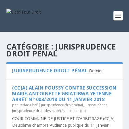
CATÉGORIE :
JURISPRUDENCE
DROIT PÉNAL
JURISPRUDENCE DROIT PÉNAL
Dernier
(CCJA) ALAIN POUSSY CONTRE SUCCESSION
MARIE-ANTOINETTE GBIATIBWA YETENNE
ARRÊT N° 003/2018 DU 11 JANVIER 2018
par
Redac-Chef
|
Jurisprudence droit pénal
,
Jurisprudence
,
Jurisprudence droit des sociétés
|
COUR COMMUNE DE JUSTICE ET D’ARBITRAGE (CCJA)
Deuxième chambre Audience publique du 11 janvier