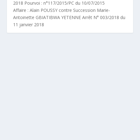
2018 Pourvoi : n°117/2015/PC du 10/07/2015
Affaire : Alain POUSSY contre Succession Marie-
Antoinette GBIATIBWA YETENNE Arrêt N° 003/2018 du
11 janvier 2018
(CCJA) ALAIN POUSSY CONTRE SUCCESSION
MARIE-ANTOINETTE GBIATIBWA YETENNE
ARRÊT N° 003/2018 DU 11 JANVIER 2018
par
Redac-Chef
|
Fév 7, 2024
|
Jurisprudence droit pénal
,
Jurisprudence
,
Jurisprudence droit des sociétés
|
0
COUR COMMUNE DE JUSTICE ET D’ARBITRAGE (CCJA)
Deuxième chambre Audience publique du 11 janvier
2018 Pourvoi : n°117/2015/PC du 10/07/2015
Affaire : Alain POUSSY contre Succession Marie-
Antoinette GBIATIBWA YETENNE Arrêt N° 003/2018 du
11 janvier 2018