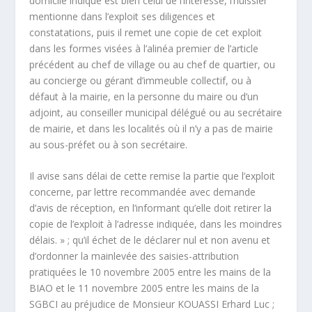
domicile indiqué est bien celui de l’intéressé, l’huissier
mentionne dans l’exploit ses diligences et
constatations, puis il remet une copie de cet exploit
dans les formes visées à l’alinéa premier de l’article
précédent au chef de village ou au chef de quartier, ou
au concierge ou gérant d’immeuble collectif, ou à
défaut à la mairie, en la personne du maire ou d’un
adjoint, au conseiller municipal délégué ou au secrétaire
de mairie, et dans les localités où il n’y a pas de mairie
au sous-préfet ou à son secrétaire.
Il avise sans délai de cette remise la partie que l’exploit
concerne, par lettre recommandée avec demande
d’avis de réception, en l’informant qu’elle doit retirer la
copie de l’exploit à l’adresse indiquée, dans les moindres
délais. » ; qu’il échet de le déclarer nul et non avenu et
d’ordonner la mainlevée des saisies-attribution
pratiquées le 10 novembre 2005 entre les mains de la
BIAO et le 11 novembre 2005 entre les mains de la
SGBCI au préjudice de Monsieur KOUASSI Erhard Luc ;