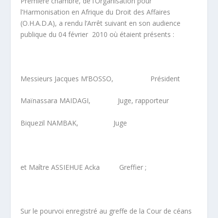
Première chambre, de l’Organisation pour
l’Harmonisation en Afrique du Droit des Affaires
(O.H.A.D.A), a rendu l’Arrêt suivant en son audience
publique du 04 février 2010 où étaient présents :
Messieurs Jacques M’BOSSO, Président
Maïnassara MAIDAGI, Juge, rapporteur
Biquezil NAMBAK, Juge
et Maître ASSIEHUE Acka Greffier ;
Sur le pourvoi enregistré au greffe de la Cour de céans