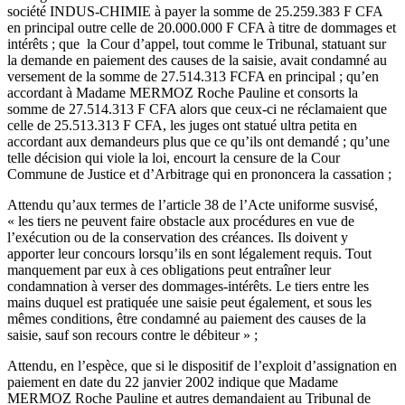
société INDUS-CHIMIE à payer la somme de 25.259.383 F CFA
en principal outre celle de 20.000.000 F CFA à titre de dommages et
intérêts ; que la Cour d’appel, tout comme le Tribunal, statuant sur
la demande en paiement des causes de la saisie, avait condamné au
versement de la somme de 27.514.313 FCFA en principal ; qu’en
accordant à Madame MERMOZ Roche Pauline et consorts la
somme de 27.514.313 F CFA alors que ceux-ci ne réclamaient que
celle de 25.513.313 F CFA, les juges ont statué ultra petita en
accordant aux demandeurs plus que ce qu’ils ont demandé ; qu’une
telle décision qui viole la loi, encourt la censure de la Cour
Commune de Justice et d’Arbitrage qui en prononcera la cassation ;
Attendu qu’aux termes de l’article 38 de l’Acte uniforme susvisé,
« les tiers ne peuvent faire obstacle aux procédures en vue de
l’exécution ou de la conservation des créances. Ils doivent y
apporter leur concours lorsqu’ils en sont légalement requis. Tout
manquement par eux à ces obligations peut entraîner leur
condamnation à verser des dommages-intérêts. Le tiers entre les
mains duquel est pratiquée une saisie peut également, et sous les
mêmes conditions, être condamné au paiement des causes de la
saisie, sauf son recours contre le débiteur » ;
Attendu, en l’espèce, que si le dispositif de l’exploit d’assignation en
paiement en date du 22 janvier 2002 indique que Madame
MERMOZ Roche Pauline et autres demandaient au Tribunal de