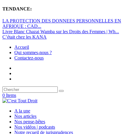
TENDANCE:
LA PROTECTION DES DONNEES PERSONNELLES EN
AFRIQUE : CAD...
Livre Blanc Chazai Wamba sur les Droits des Femmes | Wh...
C’était chez les KANA
Accueil
Qui sommes-nous ?
Contactez-nous
0 Items
A la une
Nos articles
Nos pense-bêtes
Nos vidéos | podcasts
Notre recueil de jurisprudences