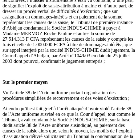
rencontrées, l’huissier instrumentaire s’était vu contraint, d’une part,
de signifier l’exploit de saisie-attribution à mairie et, d’autre part, de
dresser un procès-verbal de difficultés d’exécution ; que sur
assignation en dommages-intérêts et en paiement de la somme
représentant les causes de la saisie, le Tribunal de première instance
d’Abidjan condamnait la Société INDUS-CHIMIE à payer à
Madame MERMOZ Roche Pauline et autres la somme de
27.514.313 F CFA représentant les causes de la saisie y compris les
frais et celle de 1.000.000 FCFA à titre de dommages-intérêts ; que
sur appel interjeté par la société INDUS-CHIMIE dudit jugement, la
Cour d’appel d’Abidjan, par Arrêt n°1049/03 en date du 25 juillet
2003 dont pourvoi, confirmait le jugement entrepris ;
Sur le premier moyen
Vu l’article 38 de l’Acte uniforme portant organisation des
procédures simplifiées de recouvrement et des voies d’exécution ;
Attendu qu’il est fait grief à l’arrêt attaqué d’avoir violé l’article 38
de l’Acte uniforme susvisé en ce que la Cour d’appel, tout comme le
Tribunal, avait condamné la Société INDUS-CHIMIE, sur la base
dudit article 38 de l’Acte uniforme susindiqué, au paiement des
causes de la saisie alors que, selon le moyen, les motifs de l’exploit
d’assignation délivré sollicitaient du Tribunal la condamnation de la