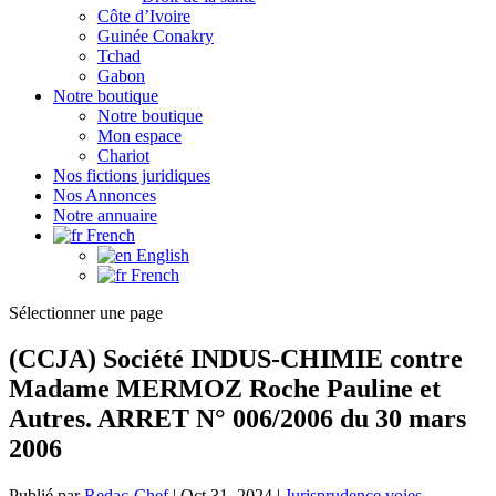
Côte d’Ivoire
Guinée Conakry
Tchad
Gabon
Notre boutique
Notre boutique
Mon espace
Chariot
Nos fictions juridiques
Nos Annonces
Notre annuaire
French
English
French
Sélectionner une page
(CCJA) Société INDUS-CHIMIE contre
Madame MERMOZ Roche Pauline et
Autres. ARRET N° 006/2006 du 30 mars
2006
Publié par
Redac-Chef
|
Oct 31, 2024
|
Jurisprudence voies