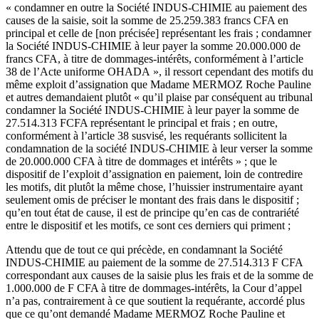
« condamner en outre la Société INDUS-CHIMIE au paiement des
causes de la saisie, soit la somme de 25.259.383 francs CFA en
principal et celle de [non précisée] représentant les frais ; condamner
la Société INDUS-CHIMIE à leur payer la somme 20.000.000 de
francs CFA, à titre de dommages-intérêts, conformément à l’article
38 de l’Acte uniforme OHADA », il ressort cependant des motifs du
même exploit d’assignation que Madame MERMOZ Roche Pauline
et autres demandaient plutôt « qu’il plaise par conséquent au tribunal
condamner la Société INDUS-CHIMIE à leur payer la somme de
27.514.313 FCFA représentant le principal et frais ; en outre,
conformément à l’article 38 susvisé, les requérants sollicitent la
condamnation de la société INDUS-CHIMIE à leur verser la somme
de 20.000.000 CFA à titre de dommages et intérêts » ; que le
dispositif de l’exploit d’assignation en paiement, loin de contredire
les motifs, dit plutôt la même chose, l’huissier instrumentaire ayant
seulement omis de préciser le montant des frais dans le dispositif ;
qu’en tout état de cause, il est de principe qu’en cas de contrariété
entre le dispositif et les motifs, ce sont ces derniers qui priment ;
Attendu que de tout ce qui précède, en condamnant la Société
INDUS-CHIMIE au paiement de la somme de 27.514.313 F CFA
correspondant aux causes de la saisie plus les frais et de la somme de
1.000.000 de F CFA à titre de dommages-intérêts, la Cour d’appel
n’a pas, contrairement à ce que soutient la requérante, accordé plus
que ce qu’ont demandé Madame MERMOZ Roche Pauline et