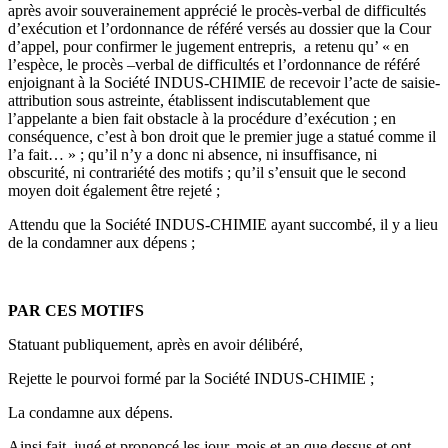
après avoir souverainement apprécié le procès-verbal de difficultés
d’exécution et l’ordonnance de référé versés au dossier que la Cour
d’appel, pour confirmer le jugement entrepris, a retenu qu’ « en
l’espèce, le procès –verbal de difficultés et l’ordonnance de référé
enjoignant à la Société INDUS-CHIMIE de recevoir l’acte de saisie-
attribution sous astreinte, établissent indiscutablement que
l’appelante a bien fait obstacle à la procédure d’exécution ; en
conséquence, c’est à bon droit que le premier juge a statué comme il
l’a fait… » ; qu’il n’y a donc ni absence, ni insuffisance, ni
obscurité, ni contrariété des motifs ; qu’il s’ensuit que le second
moyen doit également être rejeté ;
Attendu que la Société INDUS-CHIMIE ayant succombé, il y a lieu
de la condamner aux dépens ;
PAR CES MOTIFS
Statuant publiquement, après en avoir délibéré,
Rejette le pourvoi formé par la Société INDUS-CHIMIE ;
La condamne aux dépens.
Ainsi fait, jugé et prononcé les jour, mois et an que dessus et ont