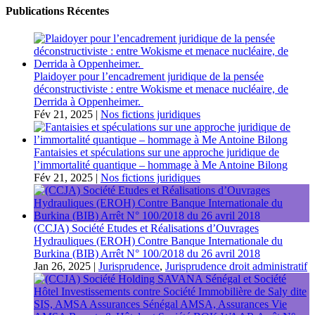
Publications Récentes
Plaidoyer pour l’encadrement juridique de la pensée
déconstructiviste : entre Wokisme et menace nucléaire, de
Derrida à Oppenheimer.
Fév 21, 2025
|
Nos fictions juridiques
Fantaisies et spéculations sur une approche juridique de
l’immortalité quantique – hommage à Me Antoine Bilong
Fév 21, 2025
|
Nos fictions juridiques
(CCJA) Société Etudes et Réalisations d’Ouvrages
Hydrauliques (EROH) Contre Banque Internationale du
Burkina (BIB) Arrêt N° 100/2018 du 26 avril 2018
Jan 26, 2025
|
Jurisprudence
,
Jurisprudence droit administratif