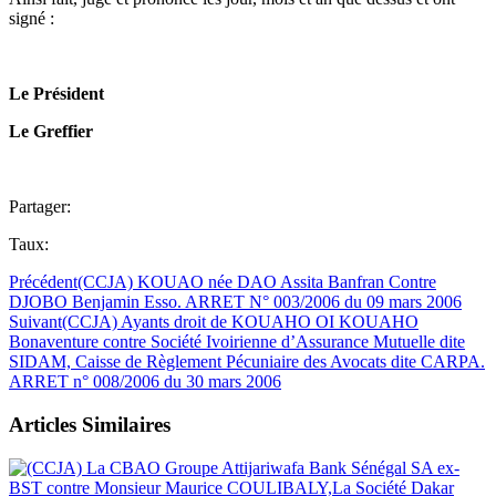
signé :
Le Président
Le Greffier
Partager:
Taux:
Précédent
(CCJA) KOUAO née DAO Assita Banfran Contre
DJOBO Benjamin Esso. ARRET N° 003/2006 du 09 mars 2006
Suivant
(CCJA) Ayants droit de KOUAHO OI KOUAHO
Bonaventure contre Société Ivoirienne d’Assurance Mutuelle dite
SIDAM, Caisse de Règlement Pécuniaire des Avocats dite CARPA.
ARRET n° 008/2006 du 30 mars 2006
Articles Similaires