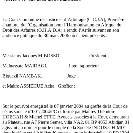
La Cour Commune de Justice et d’Arbitrage (C.C.J.A), Première
chambre, de l’Organisation pour l’Harmonisation en Afrique du
Droit des Affaires (O.H.A.D.A) a rendu l’Arrêt suivant en son
audience publique du 30 mars 2006 où étaient présents :
Messieurs Jacques M’BOSSO, Président
Maïnassara MAIDAGI, Juge, rapporteur
Biquezil NAMBAK, Juge
et Maître ASSIEHUE Acka, Greffier ;
Sur le pourvoi enregistré le 07 janvier 2004 au greffe de la Cour de
céans sous le n°001/2004/PC et formé par Maîtres Théodore
HOEGAH & Michel ETTE, Avocats associés à la Cour, demeurant
au Plateau, rue A7 Pierre Semer, villa NA2, 01 BP 4053 Abidjan 01,
agissant au nom et pour le compte de la Société INDUS-CHIMIE
dont le siège est à Abidjan-Koumassi, zone industrielle, 10 BP 1304