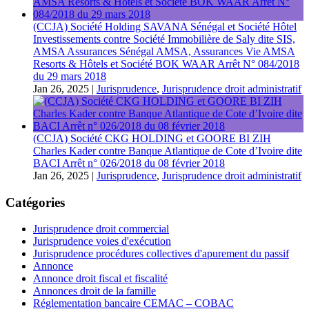
(CCJA) Société Holding SAVANA Sénégal et Société Hôtel
Investissements contre Société Immobilière de Saly dite SIS,
AMSA Assurances Sénégal AMSA, Assurances Vie AMSA
Resorts & Hôtels et Société BOK WAAR Arrêt N° 084/2018
du 29 mars 2018
Jan 26, 2025
|
Jurisprudence
,
Jurisprudence droit administratif
(CCJA) Société CKG HOLDING et GOORE BI ZIH
Charles Kader contre Banque Atlantique de Cote d’Ivoire dite
BACI Arrêt n° 026/2018 du 08 février 2018
Jan 26, 2025
|
Jurisprudence
,
Jurisprudence droit administratif
Catégories
Jurisprudence droit commercial
Jurisprudence voies d'exécution
Jurisprudence procédures collectives d'apurement du passif
Annonce
Annonce droit fiscal et fiscalité
Annonces droit de la famille
Réglementation bancaire CEMAC – COBAC