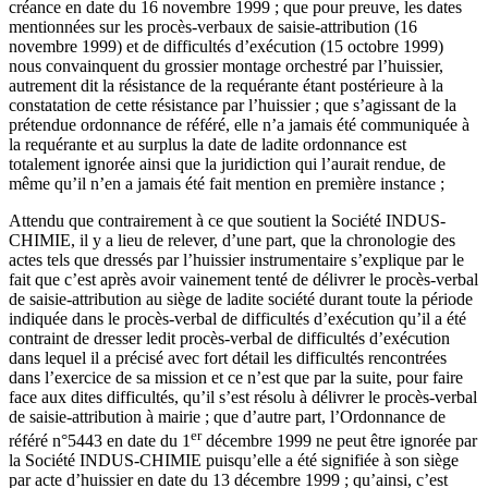
créance en date du 16 novembre 1999 ; que pour preuve, les dates
mentionnées sur les procès-verbaux de saisie-attribution (16
novembre 1999) et de difficultés d’exécution (15 octobre 1999)
nous convainquent du grossier montage orchestré par l’huissier,
autrement dit la résistance de la requérante étant postérieure à la
constatation de cette résistance par l’huissier ; que s’agissant de la
prétendue ordonnance de référé, elle n’a jamais été communiquée à
la requérante et au surplus la date de ladite ordonnance est
totalement ignorée ainsi que la juridiction qui l’aurait rendue, de
même qu’il n’en a jamais été fait mention en première instance ;
Attendu que contrairement à ce que soutient la Société INDUS-
CHIMIE, il y a lieu de relever, d’une part, que la chronologie des
actes tels que dressés par l’huissier instrumentaire s’explique par le
fait que c’est après avoir vainement tenté de délivrer le procès-verbal
de saisie-attribution au siège de ladite société durant toute la période
indiquée dans le procès-verbal de difficultés d’exécution qu’il a été
contraint de dresser ledit procès-verbal de difficultés d’exécution
dans lequel il a précisé avec fort détail les difficultés rencontrées
dans l’exercice de sa mission et ce n’est que par la suite, pour faire
face aux dites difficultés, qu’il s’est résolu à délivrer le procès-verbal
de saisie-attribution à mairie ; que d’autre part, l’Ordonnance de
er
référé n°5443 en date du 1
décembre 1999 ne peut être ignorée par
la Société INDUS-CHIMIE puisqu’elle a été signifiée à son siège
par acte d’huissier en date du 13 décembre 1999 ; qu’ainsi, c’est