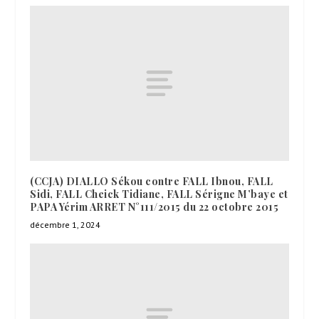
(CCJA) DIALLO Sékou contre FALL Ibnou, FALL
Sidi, FALL Cheick Tidiane, FALL Sérigne M’baye et
PAPA Yérim ARRET N°111/2015 du 22 octobre 2015
décembre 1, 2024