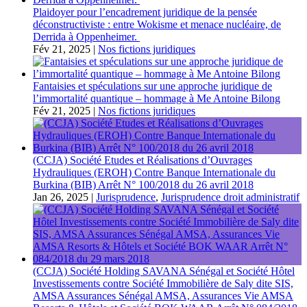
Plaidoyer pour l’encadrement juridique de la pensée
déconstructiviste : entre Wokisme et menace nucléaire, de
Derrida à Oppenheimer.
Fév 21, 2025
|
Nos fictions juridiques
Fantaisies et spéculations sur une approche juridique de
l’immortalité quantique – hommage à Me Antoine Bilong
Fév 21, 2025
|
Nos fictions juridiques
(CCJA) Société Etudes et Réalisations d’Ouvrages
Hydrauliques (EROH) Contre Banque Internationale du
Burkina (BIB) Arrêt N° 100/2018 du 26 avril 2018
Jan 26, 2025
|
Jurisprudence
,
Jurisprudence droit administratif
(CCJA) Société Holding SAVANA Sénégal et Société Hôtel
Investissements contre Société Immobilière de Saly dite SIS,
AMSA Assurances Sénégal AMSA, Assurances Vie AMSA