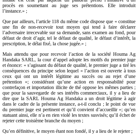
procès en soumettant au juge ses prétentions. Elle introduit
l’instance.» ;
Que par ailleurs, l’article 118 du même code dispose que « constitue
une fin de non-recevoir tout moyen qui tend à faire déclarer
l’adversaire irrecevable sur sa demande, sans examen au fond, pour
défaut de droit d’agir, tel le défaut de qualité, le défaut d’intérêt, la
prescription, le délai fixé, la chose jugée.» ;
Mais attendu que pour recevoir l’action de la société Houma Ag
Handaka SARL, la cour d’appel adopte les motifs du premier juge
et énonce: « s’agissant du défaut de qualité, le premier juge a tiré les
conséquences du principe selon lequel « l’action est ouverte à tous
ceux qui ont un intérêt légitime au succès ou au rejet d’une
prétention »; considérant qu’une action en responsabilité pour
contrefaçon et importation illicite de thé oppose les mêmes parties ;
que pour la sauvegarde de ses intérêts commerciaux, il y a lieu de
dire que la SARL Houma Ag Handaka a un droit légitime à agir
dans le cadre de la présente instance, a-t-il conclu ; le point de vue
du premier juge est pertinent et qu’il convient d’accueillir »; qu’en
statuant ainsi, elle n’a en rien violé les textes susvisés; qu’il échet de
rejeter cette troisième branche du moyen ;
Qu’en définitive, le moyen étant non fondé, il y a lieu de le rejeter ;