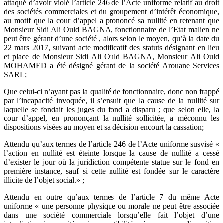
attaqué d’avoir violé l’article 246 de l’Acte uniforme relatif au droit
des sociétés commerciales et du groupement d’intérêt économique,
au motif que la cour d’appel a prononcé sa nullité en retenant que
Monsieur Sidi Ali Ould BAGNA, fonctionnaire de l’Etat malien ne
peut être gérant d’une société , alors selon le moyen, qu’à la date du
22 mars 2017, suivant acte modificatif des statuts désignant en lieu
et place de Monsieur Sidi Ali Ould BAGNA, Monsieur Ali Ould
MOHAMED a été désigné gérant de la société Arouane Services
SARL;
Que celui-ci n’ayant pas la qualité de fonctionnaire, donc non frappé
par l’incapacité invoquée, il s’ensuit que la cause de la nullité sur
laquelle se fondait les juges du fond a disparu ; que selon elle, la
cour d’appel, en prononçant la nullité sollicitée, a méconnu les
dispositions visées au moyen et sa décision encourt la cassation;
Attendu qu’aux termes de l’article 246 de l’Acte uniforme susvisé «
l’action en nullité est éteinte lorsque la cause de nullité a cessé
d’exister le jour où la juridiction compétente statue sur le fond en
première instance, sauf si cette nullité est fondée sur le caractère
illicite de l’objet social.» ;
Attendu en outre qu’aux termes de l’article 7 du même Acte
uniforme « une personne physique ou morale ne peut être associée
dans une société commerciale lorsqu’elle fait l’objet d’une