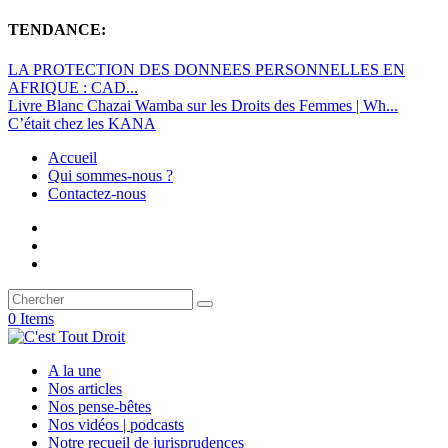
TENDANCE:
LA PROTECTION DES DONNEES PERSONNELLES EN
AFRIQUE : CAD...
Livre Blanc Chazai Wamba sur les Droits des Femmes | Wh...
C’était chez les KANA
Accueil
Qui sommes-nous ?
Contactez-nous
0 Items
A la une
Nos articles
Nos pense-bêtes
Nos vidéos | podcasts
Notre recueil de jurisprudences