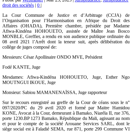
droit des sociétés
|
0
|
La Cour Commune de Justice et d’Arbitrage (CCJA) de
l’Organisation pour l’Harmonisation en Afrique du Droit des
Affaires (OHADA), Première chambre, présidée par Madame
Afiwa-Kindéna HOHOUETO, assistée de Maître Jean Bosco
MONBLE, Greffier, a rendu en son audience publique ordinaire du
08 avril 2021 l’Arrêt dont la teneur suit, après délibération du
collège de juges composé de:
Messieurs: César Apollinaire ONDO MVE, Président
Fodé KANTE, Juge
Mesdames: Afiwa-Kindéna HOHOUETO, Juge, Esther Ngo
MOUTNGUI IKOUE, Juge
Monsieur: Sabiou MAMANENAÏSSA, Juge rapporteur
Sur le recours enregistré au greffe de la Cour de céans sous le n°
097/2020/PC du 29 avril 2020 et formé par Maitre Hamidou
KONE, Avocat à la Cour, demeurant à Bamako, Niaréla II, rue 376,
porte 1230.BP 1273 Bamako, République du Mali, agissant au nom
et pour le compte de la société Arouane Services SARL, dont le
siège social est à Faladié SEMA, rue 871, porte 299 Commune VI