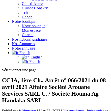
Côte d’Ivoire
Guinée Conakry
Tchad
Gabon
Notre boutique
Notre boutique
Mon espace
Chariot
Nos fictions juridiques
Nos Annonces
Notre annuaire
French
English
French
Sélectionner une page
CCJA, 1ère Ch., Arrêt n° 066/2021 du 08
avril 2021 Affaire Société Arouane
Services SARL C. / Société Houma Ag
Handaka SARL
Publié par
Webmaster
|
Mar 23, 2023
|
Jurisprudence
,
Jurisprudence