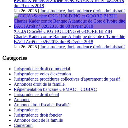
Resorts & Hôtels et Société BOK WAAR Arrêt N° 084/2018
du 29 mars 2018
Jan 26, 2025
|
Jurisprudence
,
Jurisprudence droit administratif
(CCJA) Société CKG HOLDING et GOORE BI ZIH
Charles Kader contre Banque Atlantique de Cote d’Ivoire dite
BACI Arrêt n° 026/2018 du 08 février 2018
Jan 26, 2025
|
Jurisprudence
,
Jurisprudence droit administratif
Catégories
Jurisprudence droit commercial
Jurisprudence voies d'exécution
Jurisprudence procédures collectives d'apurement du passif
Annonces droit de la famille
Réglementation bancaire CEMAC – COBAC
Jurisprudence droit pénal
Annonce
Annonce droit fiscal et fiscalité
Jurisprudence
Jurisprudence droit foncier
Annonce droit de la famille
Cameroun