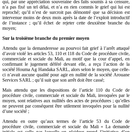
qui, par une appréciation souveraine des faits soumis à sa censure,
n’a pas fixé un tel délai, et n’a en rien commis le grief qui lui est
reproché; qu’il n’est de surcroit pas démontré que sa décision est
intervenue moins de deux mois après la date de l’exploit introductif
de l’instance ; qu’il échet de rejeter cette deuxième branche du
moyen;
Sur la troisième branche du premier moyen
Attendu que la demanderesse au pourvoi fait grief à l’arrêt attaqué
d’avoir violé les articles 53, 110 et 118 du Code de procédure civile,
commerciale et sociale du Mali, au motif que la cour d’appel, en
confirmant le jugement déféré devant elle, a reçu l’action de la
société Houma Ag Handaka SARL, alors selon le moyen, que celle-
ci n’avait aucune qualité pour agir en nullité de la société Arouane
Services SARL ; qu’il suit que son arrêt doit être cassé;
Mais attendu que les dispositions de l’article 110 du Code de
procédure civile, commerciale et sociale du Mali, invoquées par le
moyen, sont relatives aux nullités des actes de procédures ; qu’elles
ne peuvent par conséquent être utilement invoquées pour la nullité
d’une société ;
Attendu en outre qu’aux termes de l’article 53 du Code de
procédure civile, commerciale et sociale du Mali « La demande
initiale est celle par laquelle un plaideur prend l’initiative d’un