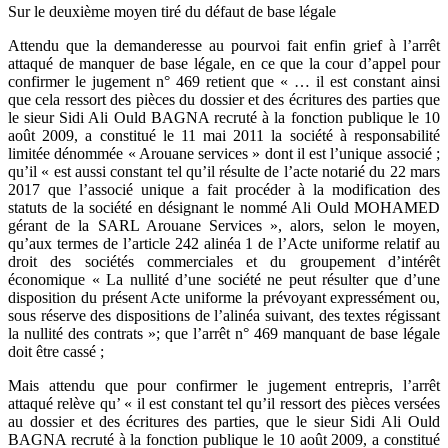
Sur le deuxième moyen tiré du défaut de base légale
Attendu que la demanderesse au pourvoi fait enfin grief à l’arrêt
attaqué de manquer de base légale, en ce que la cour d’appel pour
confirmer le jugement n° 469 retient que « … il est constant ainsi
que cela ressort des pièces du dossier et des écritures des parties que
le sieur Sidi Ali Ould BAGNA recruté à la fonction publique le 10
août 2009, a constitué le 11 mai 2011 la société à responsabilité
limitée dénommée « Arouane services » dont il est l’unique associé ;
qu’il « est aussi constant tel qu’il résulte de l’acte notarié du 22 mars
2017 que l’associé unique a fait procéder à la modification des
statuts de la société en désignant le nommé Ali Ould MOHAMED
gérant de la SARL Arouane Services », alors, selon le moyen,
qu’aux termes de l’article 242 alinéa 1 de l’Acte uniforme relatif au
droit des sociétés commerciales et du groupement d’intérêt
économique « La nullité d’une société ne peut résulter que d’une
disposition du présent Acte uniforme la prévoyant expressément ou,
sous réserve des dispositions de l’alinéa suivant, des textes régissant
la nullité des contrats »; que l’arrêt n° 469 manquant de base légale
doit être cassé ;
Mais attendu que pour confirmer le jugement entrepris, l’arrêt
attaqué relève qu’ « il est constant tel qu’il ressort des pièces versées
au dossier et des écritures des parties, que le sieur Sidi Ali Ould
BAGNA recruté à la fonction publique le 10 août 2009, a constitué