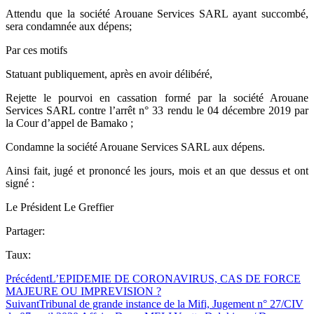
Attendu que la société Arouane Services SARL ayant succombé,
sera condamnée aux dépens;
Par ces motifs
Statuant publiquement, après en avoir délibéré,
Rejette le pourvoi en cassation formé par la société Arouane
Services SARL contre l’arrêt n° 33 rendu le 04 décembre 2019 par
la Cour d’appel de Bamako ;
Condamne la société Arouane Services SARL aux dépens.
Ainsi fait, jugé et prononcé les jours, mois et an que dessus et ont
signé :
Le Président Le Greffier
Partager:
Taux:
Précédent
L’EPIDEMIE DE CORONAVIRUS, CAS DE FORCE
MAJEURE OU IMPREVISION ?
Suivant
Tribunal de grande instance de la Mifi, Jugement n° 27/CIV