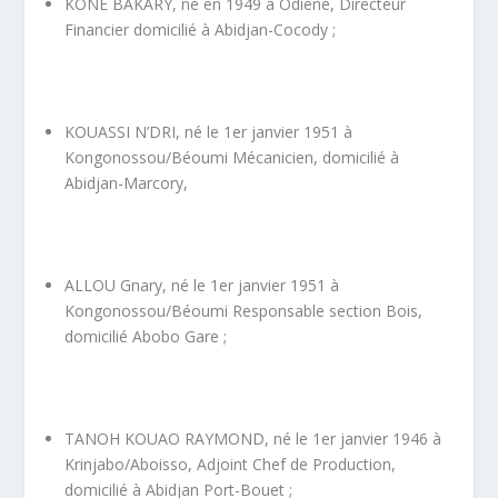
KONE BAKARY, né en 1949 à Odiéné, Directeur
Financier domicilié à Abidjan-Cocody ;
KOUASSI N’DRI, né le 1
er
janvier 1951 à
Kongonossou/Béoumi Mécanicien, domicilié à
Abidjan-Marcory,
ALLOU Gnary, né le 1
er
janvier 1951 à
Kongonossou/Béoumi Responsable section Bois,
domicilié Abobo Gare ;
TANOH KOUAO RAYMOND, né le 1
er
janvier 1946 à
Krinjabo/Aboisso, Adjoint Chef de Production,
domicilié à Abidjan Port-Bouet ;