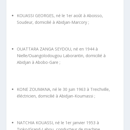
KOUASSI GEORGES, né le 1
er
août à Aboisso,
Soudeur, domicilié à Abidjan-Marcory ;
OUATTARA ZANGA SEYDOU, né en 1944 à
Nielle/Ouangolodougou Laborantin, domicilié à
Abidjan à Abobo-Gare ;
KONE ZOUMANA, né le 30 juin 1963 à Treichville,
éléctricien, domicilié à Abidjan-Koumassi ;
NATCHIA KOUASSI, né le 1
er
janvier 1953 à
Tioko/Grand-Lahou, conducteur de machine,