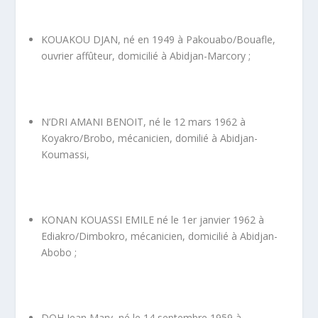
KOUAKOU DJAN, né en 1949 à Pakouabo/Bouafle,
ouvrier affûteur, domicilié à Abidjan-Marcory ;
N’DRI AMANI BENOIT, né le 12 mars 1962 à
Koyakro/Brobo, mécanicien, domilié à Abidjan-
Koumassi,
KONAN KOUASSI EMILE né le 1
er
janvier 1962 à
Ediakro/Dimbokro, mécanicien, domicilié à Abidjan-
Abobo ;
DOH Jean Mary, né le 14 septembre 1959 à