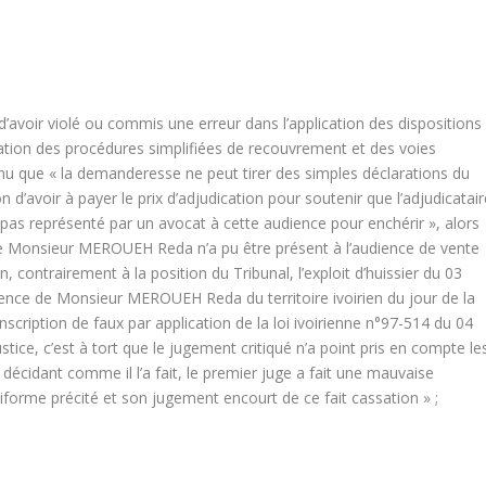
d’avoir violé ou commis une erreur dans l’application des dispositions
isation des procédures simplifiées de recouvrement et des voies
enu que « la demanderesse ne peut tirer des simples déclarations du
 d’avoir à payer le prix d’adjudication pour soutenir que l’adjudicatair
it pas représenté par un avocat à cette audience pour enchérir », alors
que Monsieur MEROUEH Reda n’a pu être présent à l’audience de vente
, contrairement à la position du Tribunal, l’exploit d’huissier du 03
bsence de Monsieur MEROUEH Reda du territoire ivoirien du jour de la
 inscription de faux par application de la loi ivoirienne n°97-514 du 04
tice, c’est à tort que le jugement critiqué n’a point pris en compte le
 décidant comme il l’a fait, le premier juge a fait une mauvaise
uniforme précité et son jugement encourt de ce fait cassation » ;