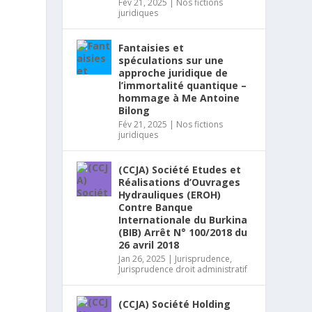
Fév 21, 2025
|
Nos fictions
juridiques
Fantaisies et
spéculations sur une
approche juridique de
l’immortalité quantique –
hommage à Me Antoine
Bilong
Fév 21, 2025
|
Nos fictions
juridiques
(CCJA) Société Etudes et
Réalisations d’Ouvrages
Hydrauliques (EROH)
Contre Banque
Internationale du Burkina
(BIB) Arrêt N° 100/2018 du
26 avril 2018
Jan 26, 2025
|
Jurisprudence
,
Jurisprudence droit administratif
(CCJA) Société Holding