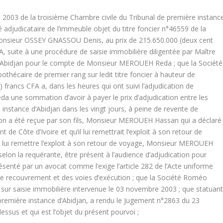
003 de la troisième Chambre civile du Tribunal de première instanc
djudicataire de l’immeuble objet du titre foncier n°46559 de la
ur Monsieur OSSEY GNASSOU Denis, au prix de 215.650.000 (deux cent
FA, suite à une procédure de saisie immobilière diligentée par Maître
’Abidjan pour le compte de Monsieur MEROUEH Reda ; que la Société
pothécaire de premier rang sur ledit titre foncier à hauteur de
 francs CFA a, dans les heures qui ont suivi l’adjudication de
a une sommation d’avoir à payer le prix d’adjudication entre les
 instance d’Abidjan dans les vingt jours, à peine de revente de
ion a été reçue par son fils, Monsieur MEROUEH Hassan qui a déclaré
t de Côte d’Ivoire et qu’il lui remettrait l’exploit à son retour de
 à lui remettre l’exploit à son retour de voyage, Monsieur MEROUEH
selon la requérante, être présent à l’audience d’adjudication pour
ésenté par un avocat comme l’exige l’article 282 de l’Acte uniforme
de recouvrement et des voies d’exécution ; que la Société Roméo
e sur saisie immobilière intervenue le 03 novembre 2003 ; que statuan
 première instance d’Abidjan, a rendu le Jugement n°2863 du 23
essus et qui est l’objet du présent pourvoi ;