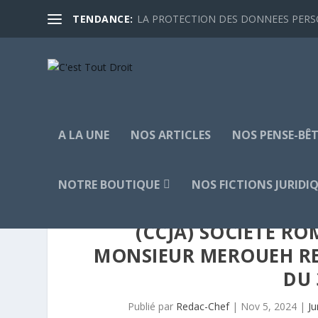
TENDANCE:
LA PROTECTION DES DONNEES PERSON
A LA UNE
NOS ARTICLES
NOS PENSE-BÊT
NOTRE BOUTIQUE
NOS FICTIONS JURIDI
(CCJA) SOCIÉTÉ R
MONSIEUR MEROUEH RED
DU 
Publié par
Redac-Chef
|
Nov 5, 2024
|
Ju