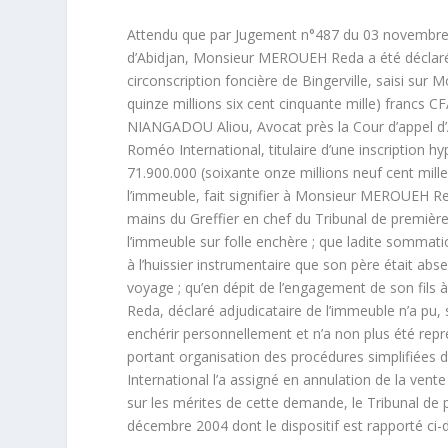
Attendu que par Jugement n°487 du 03 novembre 2
d’Abidjan, Monsieur MEROUEH Reda a été déclaré a
circonscription foncière de Bingerville, saisi s
quinze millions six cent cinquante mille) francs C
NIANGADOU Aliou, Avocat près la Cour d’appel d
Roméo International, titulaire d’une inscription hy
71.900.000 (soixante onze millions neuf cent mille)
l’immeuble, fait signifier à Monsieur MEROUEH Red
mains du Greffier en chef du Tribunal de première
l’immeuble sur folle enchère ; que ladite sommat
à l’huissier instrumentaire que son père était absen
voyage ; qu’en dépit de l’engagement de son fils
Reda, déclaré adjudicataire de l’immeuble n’a pu, 
enchérir personnellement et n’a non plus été repr
portant organisation des procédures simplifiées 
International l’a assigné en annulation de la vent
sur les mérites de cette demande, le Tribunal de
décembre 2004 dont le dispositif est rapporté ci-d