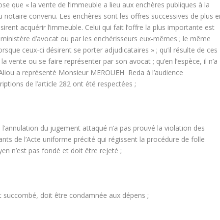
ose que « la vente de l’immeuble a lieu aux enchères publiques à la
du notaire convenu. Les enchères sont les offres successives de plus e
ent acquérir l’immeuble. Celui qui fait l’offre la plus importante est
ar ministère d’avocat ou par les enchérisseurs eux-mêmes ; le même
sque ceux-ci désirent se porter adjudicataires » ; qu’il résulte de ces
la vente ou se faire représenter par son avocat ; qu’en l’espèce, il n’a
Aliou a représenté Monsieur MEROUEH Reda à l’audience
iptions de l’article 282 ont été respectées ;
e l’annulation du jugement attaqué n’a pas prouvé la violation des
vants de l’Acte uniforme précité qui régissent la procédure de folle
yen n’est pas fondé et doit être rejeté ;
nt succombé, doit être condamnée aux dépens ;