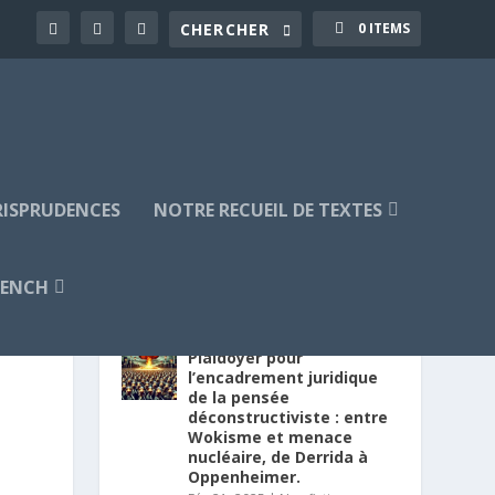
0 ITEMS
URISPRUDENCES
NOTRE RECUEIL DE TEXTES
RENCH
PUBLICATIONS RÉCENTES
Plaidoyer pour
l’encadrement juridique
9
de la pensée
déconstructiviste : entre
Wokisme et menace
nucléaire, de Derrida à
Oppenheimer.