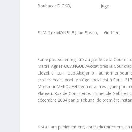
Boubacar DICKO, Juge
Et Maître MONBLE Jean Bosco, Greffier ;
Sur le pourvoi enregistré au greffe de la Cour d
Maître Agnès OUANGUI, Avocat près la Cour d’app
Clozel, 01 B.P. 1306 Abidjan 01, au nom et pour
droit français, dont le siège social est à Paris,
Monsieur MEROUEH Reda et autres ayant pour con
Plateau, Rue de Commerce, Immeuble Nabil,en cas
décembre 2004 par le Tribunal de première instance
« Statuant publiquement, contradictoirement, en ma