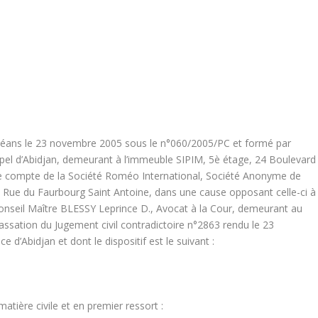
e céans le 23 novembre 2005 sous le n°060/2005/PC et formé par
el d’Abidjan, demeurant à l’immeuble SIPIM, 5è étage, 24 Boulevard
 le compte de la Société Roméo International, Société Anonyme de
 217 Rue du Faurbourg Saint Antoine, dans une cause opposant celle-ci 
seil Maître BLESSY Leprince D., Avocat à la Cour, demeurant au
sation du Jugement civil contradictoire n°2863 rendu le 23
 d’Abidjan et dont le dispositif est le suivant :
tière civile et en premier ressort :