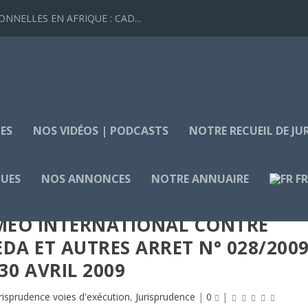
NELLES EN AFRIQUE : CAD...
ES
NOS VIDÉOS | PODCASTS
NOTRE RECUEIL DE J
QUES
NOS ANNONCES
NOTRE ANNUAIRE
F
OMÉO INTERNATIONAL CONTRE
A ET AUTRES ARRET N° 028/200
30 AVRIL 2009
risprudence voies d'exécution
,
Jurisprudence
|
0
|