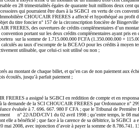
rsable en 28 trimestrialités égales de quarante huit millions deux cent
 accessoires qui pourraient être dues à la SGBCI en vertu de ces conventio
ivile Immobilière CHOUCAIR FRERES a affecté et hypothéqué au profit de
objet du titre foncier n° 157 de la circonscription foncière de Bingervil
AIR FRERES, des ouvertures de crédits complémentaires d’un montant 
 convention portant sur les deux crédits complémentaires ayant pris en c
t portera sur la somme de 1.715.000.000 FCFA (1.350.000.000 + 115.0
eront calculés au taux d’escompte de la BCEAO pour les crédits à moyen 
vement utilisable, que celui-ci soit utilisé ou non ;
rporés au montant de chaque billet, et qu’en cas de non paiement aux éch
is écoulés, jusqu’à parfait paiement ;
 FRERES a assigné la SGBCI en reddition de compte et en responsabili
ctée à la demande de la SCI CHOUCAIR FRERES par Ordonnance n° 2991
évaluée à 7. 696. 667. 980 F CFA ; que le Tribunal de Première Inst
Jugement n° 22/ADD/CIV1 du 02 avril 1998 ; qu’entre temps, le 08 
 elle a bénéficié ; que face à la carence de sa débitrice, la SGBCI a en
 mai 2008, avec injonction d’avoir à payer la somme de 8.786.741. 139 F