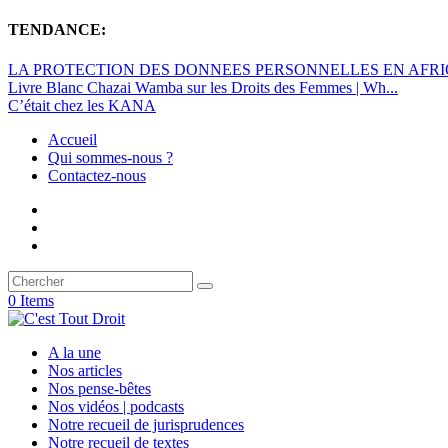
TENDANCE:
LA PROTECTION DES DONNEES PERSONNELLES EN AFRIQU
Livre Blanc Chazai Wamba sur les Droits des Femmes | Wh...
C’était chez les KANA
Accueil
Qui sommes-nous ?
Contactez-nous
0 Items
A la une
Nos articles
Nos pense-bêtes
Nos vidéos | podcasts
Notre recueil de jurisprudences
Notre recueil de textes