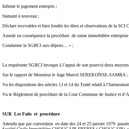
Infirme le jugement entrepris ;
Statuant à nouveau ;
Déclare recevables et bien fondés les dires et observations de la S
Annule en conséquence la procédure de saisie immobilière entreprise 
Condamne la SGBCI aux dépens… » ;
La requérante SGBCI invoque à l’appui de son pourvoi deux moyens de c
Sur le rapport de Monsieur le Juge Marcel SEREKOÏSSE-SAMBA ;
Vu les dispositions des articles 13 et 14 du Traité relatif à l’harmonisa
Vu le Règlement de procédure de la Cour Commune de Justice et d’
SUR Les Faits et procédure
Attendu que par convention en date des 24 et 25 janvier 1979 passé
Société Civile Immobilière CHOUCAIR FRERES ( CHOUCAIR) un crédit