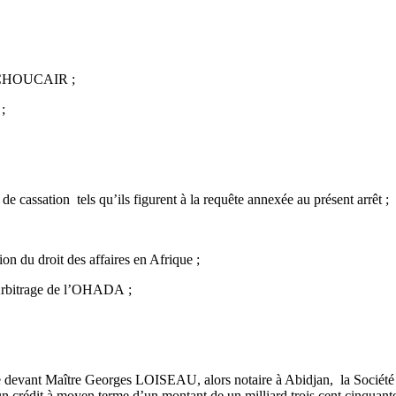
CI CHOUCAIR ;
;
assation tels qu’ils figurent à la requête annexée au présent arrêt ;
tion du droit des affaires en Afrique ;
Arbitrage de l’OHADA ;
e devant Maître Georges LOISEAU, alors notaire à Abidjan, la Société
 à moyen terme d’un montant de un milliard trois cent cinquante m