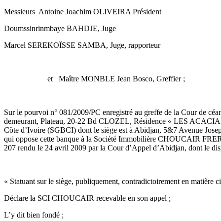
Messieurs Antoine Joachim OLIVEIRA Président
Doumssinrinmbaye BAHDJE, Juge
Marcel SEREKOÏSSE SAMBA, Juge, rapporteur
et Maître MONBLE Jean Bosco, Greffier ;
Sur le pourvoi n° 081/2009/PC enregistré au greffe de la Cour de 
demeurant, Plateau, 20-22 Bd CLOZEL, Résidence « LES ACACIAS », 5
Côte d’Ivoire (SGBCI) dont le siège est à Abidjan, 5&7 Avenue Jo
qui oppose cette banque à la Société Immobilière CHOUCAIR FRERE
207 rendu le 24 avril 2009 par la Cour d’Appel d’Abidjan, dont le disp
« Statuant sur le siège, publiquement, contradictoirement en matière ci
Déclare la SCI CHOUCAIR recevable en son appel ;
L’y dit bien fondé ;