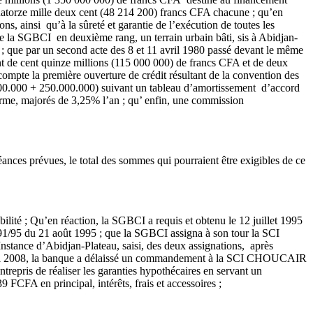
 quatorze mille deux cent (48 214 200) francs CFA chacune ; qu’en
ns, ainsi qu’à la sûreté et garantie de l’exécution de toutes les
 la SGBCI en deuxième rang, un terrain urbain bâti, sis à Abidjan-
le ; que par un second acte des 8 et 11 avril 1980 passé devant le même
de cent quinze millions (115 000 000) de francs CFA et de deux
ompte la première ouverture de crédit résultant de la convention des
00.000 + 250.000.000) suivant un tableau d’amortissement d’accord
terme, majorés de 3,25% l’an ; qu’ enfin, une commission
éances prévues, le total des sommes qui pourraient être exigibles de ce
té ; Qu’en réaction, la SGBCI a requis et obtenu le 12 juillet 1995
/95 du 21 août 1995 ; que la SGBCI assigna à son tour la SCI
ance d’Abidjan-Plateau, saisi, des deux assignations, après
mai 2008, la banque a délaissé un commandement à la SCI CHOUCAIR
trepris de réaliser les garanties hypothécaires en servant un
CFA en principal, intérêts, frais et accessoires ;