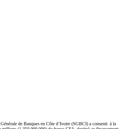
 Générale de Banques en Côte d’Ivoire (SGBCI) a consenti à la
illions (1 350 000 000) de francs CFA destiné au financement