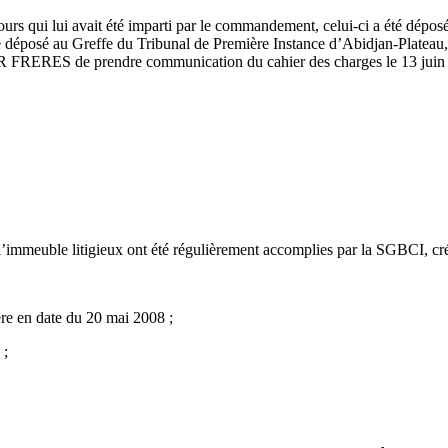
jours qui lui avait été imparti par le commandement, celui-ci a été dépo
é déposé au Greffe du Tribunal de Première Instance d’Abidjan-Plateau, f
RERES de prendre communication du cahier des charges le 13 juin 200
 l’immeuble litigieux ont été régulièrement accomplies par la SGBCI, cr
re en date du 20 mai 2008 ;
 ;