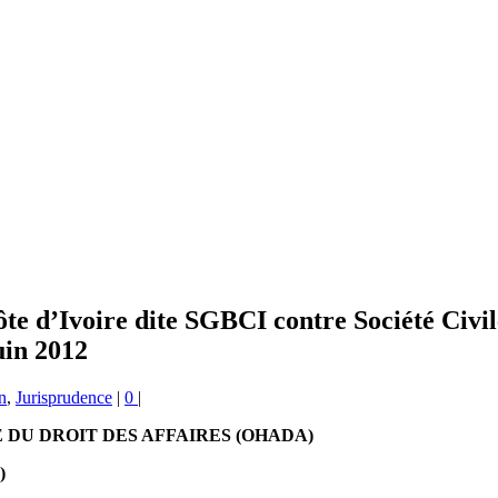
e d’Ivoire dite SGBCI contre Société Civi
in 2012
n
,
Jurisprudence
|
0
|
DU DROIT DES AFFAIRES (OHADA)
)