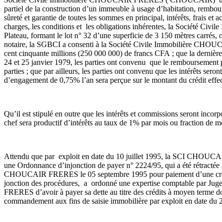
partiel de la construction d’un immeuble à usage d’habitation, rembou
sûreté et garantie de toutes les sommes en principal, intérêts, frais et
charges, les conditions et les obligations inhérentes, la Société C
Plateau, formant le lot n° 32 d’une superficie de 3 150 mètres carrés, 
notaire, la SGBCI a consenti à la Société Civile Immobilière CHOUC
cent cinquante millions (250 000 000) de francs CFA ; que la dernière
24 et 25 janvier 1979, les parties ont convenu que le remboursemen
parties ; que par ailleurs, les parties ont convenu que les intérêts s
d’engagement de 0,75% l’an sera perçue sur le montant du crédit effecti
Qu’il est stipulé en outre que les intérêts et commissions seront inco
chef sera productif d’intérêts au taux de 1% par mois ou fraction de mo
Attendu que par exploit en date du 10 juillet 1995, la SCI CHOUCAIR
une Ordonnance d’injonction de payer n° 2224/95, qui a été rétra
CHOUCAIR FRERES le 05 septembre 1995 pour paiement d’une créance 
jonction des procédures, a ordonné une expertise comptable par 
FRERES d’avoir à payer sa dette au titre des crédits à moyen terme dont
commandement aux fins de saisie immobilière par exploit en date du 20