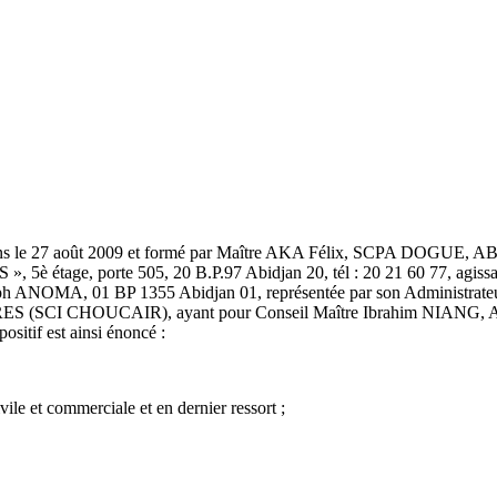
céans le 27 août 2009 et formé par Maître AKA Félix, SCPA DOGUE, AB
è étage, porte 505, 20 B.P.97 Abidjan 20, tél : 20 21 60 77, agissan
seph ANOMA, 01 BP 1355 Abidjan 01, représentée par son Administra
S (SCI CHOUCAIR), ayant pour Conseil Maître Ibrahim NIANG, Avocat
ositif est ainsi énoncé :
vile et commerciale et en dernier ressort ;