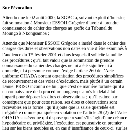
Sur l’évocation
Attendu que le 02 août 2000, la SGBC a, suivant exploit d’huissier,
fait sommation à Monsieur ESSOH Grégoire d’avoir à prendre
connaissance du cahier des charges au greffe du Tribunal du
Moungo à Nkongsamba ;
Attendu que Monsieur ESSOH Grégoire a inséré dans le cahier des
charges des dires et observations non datés en vue d’être examinés à
er
l’audience du 1
février 2001 et dans lesquels il sollicite la nullité
des procédures ; qu’il fait valoir que la sommation de prendre
connaissance du cahier des charges ne lui a été signifiée ni à
domicile, ni à personne comme l’exige l’article 269 de l’Acte
uniforme OHADA portant organisation des procédures simplifiées
de recouvrement et des voies d’exécution, mais plutôt à un certain
Daniel PRISO inconnu de lui ; que c’est de manière fortuite qu’il a
eu connaissance de la procédure longtemps après le délai à lui
imparti pour déposer les dires et observations ; qu’il estime par
conséquent que pour cette raison, ses dires et observations sont
recevables en la forme ; qu’il ajoute que la saisie querellée est
irrégulière comme pratiquée en violation de l’article 28 (2) de l’Acte
OHADA sus évoqué qui dispose que « sauf s’il s’agit d’une créance
hypothécaire ou privilégiée, l’exécution est poursuivie en premier
lieu sur les biens meubles et, en cas d’insuffisance de ceux-ci, sur les