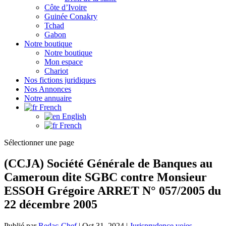
Côte d’Ivoire
Guinée Conakry
Tchad
Gabon
Notre boutique
Notre boutique
Mon espace
Chariot
Nos fictions juridiques
Nos Annonces
Notre annuaire
French
English
French
Sélectionner une page
(CCJA) Société Générale de Banques au
Cameroun dite SGBC contre Monsieur
ESSOH Grégoire ARRET N° 057/2005 du
22 décembre 2005
Publié par
Redac-Chef
|
Oct 31, 2024
|
Jurisprudence voies