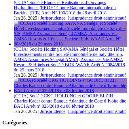
(CCJA) Société Etudes et Réalisations d’Ouvrages
Hydrauliques (EROH) Contre Banque Internationale du
Burkina (BIB) Arrêt N° 100/2018 du 26 avril 2018
Jan 26, 2025
|
Jurisprudence
,
Jurisprudence droit administratif
(CCJA) Société Holding SAVANA Sénégal et Société Hôtel
Investissements contre Société Immobilière de Saly dite SIS,
AMSA Assurances Sénégal AMSA, Assurances Vie AMSA
Resorts & Hôtels et Société BOK WAAR Arrêt N° 084/2018
du 29 mars 2018
Jan 26, 2025
|
Jurisprudence
,
Jurisprudence droit administratif
(CCJA) Société CKG HOLDING et GOORE BI ZIH
Charles Kader contre Banque Atlantique de Cote d’Ivoire dite
BACI Arrêt n° 026/2018 du 08 février 2018
Jan 26, 2025
|
Jurisprudence
,
Jurisprudence droit administratif
Catégories