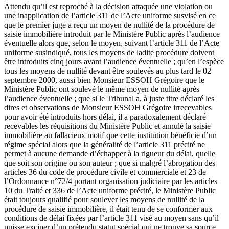
Attendu qu’il est reproché à la décision attaquée une violation ou
une inapplication de l’article 311 de l’Acte uniforme susvisé en ce
que le premier juge a reçu un moyen de nullité de la procédure de
saisie immobilière introduit par le Ministère Public après l’audience
éventuelle alors que, selon le moyen, suivant l’article 311 de l’Acte
uniforme susindiqué, tous les moyens de ladite procédure doivent
être introduits cinq jours avant l’audience éventuelle ; qu’en l’espèce
tous les moyens de nullité devant être soulevés au plus tard le 02
septembre 2000, aussi bien Monsieur ESSOH Grégoire que le
Ministère Public ont soulevé le même moyen de nullité après
l’audience éventuelle ; que si le Tribunal a, à juste titre déclaré les
dires et observations de Monsieur ESSOH Grégoire irrecevables
pour avoir été introduits hors délai, il a paradoxalement déclaré
recevables les réquisitions du Ministère Public et annulé la saisie
immobilière au fallacieux motif que cette institution bénéficie d’un
régime spécial alors que la généralité de l’article 311 précité ne
permet à aucune demande d’échapper à la rigueur du délai, quelle
que soit son origine ou son auteur ; que si malgré l’abrogation des
articles 36 du code de procédure civile et commerciale et 23 de
l’Ordonnance n°72/4 portant organisation judiciaire par les articles
10 du Traité et 336 de l’Acte uniforme précité, le Ministère Public
était toujours qualifié pour soulever les moyens de nullité de la
procédure de saisie immobilière, il était tenu de se conformer aux
conditions de délai fixées par l’article 311 visé au moyen sans qu’il
puisse exciper d’un prétendu statut spécial qui ne trouve sa source