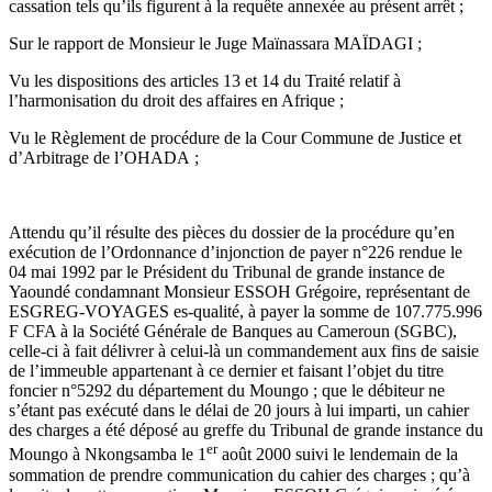
cassation tels qu’ils figurent à la requête annexée au présent arrêt ;
Sur le rapport de Monsieur le Juge Maïnassara MAÏDAGI ;
Vu les dispositions des articles 13 et 14 du Traité relatif à
l’harmonisation du droit des affaires en Afrique ;
Vu le Règlement de procédure de la Cour Commune de Justice et
d’Arbitrage de l’OHADA ;
Attendu qu’il résulte des pièces du dossier de la procédure qu’en
exécution de l’Ordonnance d’injonction de payer n°226 rendue le
04 mai 1992 par le Président du Tribunal de grande instance de
Yaoundé condamnant Monsieur ESSOH Grégoire, représentant de
ESGREG-VOYAGES es-qualité, à payer la somme de 107.775.996
F CFA à la Société Générale de Banques au Cameroun (SGBC),
celle-ci à fait délivrer à celui-là un commandement aux fins de saisie
de l’immeuble appartenant à ce dernier et faisant l’objet du titre
foncier n°5292 du département du Moungo ; que le débiteur ne
s’étant pas exécuté dans le délai de 20 jours à lui imparti, un cahier
des charges a été déposé au greffe du Tribunal de grande instance du
er
Moungo à Nkongsamba le 1
août 2000 suivi le lendemain de la
sommation de prendre communication du cahier des charges ; qu’à