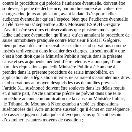
contre la procédure qui précède l’audience éventuelle, doivent être
soulevés, à peine de déchéance, par un dire annexé au cahier des
charges cinq jours au plus tard, avant la date fixée pour ladite
audience éventuelle ; qu’en l’espèce, bien que l’audience éventuelle
ait été fixée au 07 septembre 2000, Monsieur ESSOH Grégoire
n’avait inséré ses dires et observations que plusieurs mois après
ladite audience éventuelle ; qu’il suit qu’en annulant la procédure de
saisie immobilière pratiquée contre Monsieur ESSOH Grégoire,
bien qu’ayant déclaré irrecevables ses dires et observations comme
insérés tardivement dans le cahier des charges, au seul motif « que
c’est à bon droit que le Ministère Public a requis dans la présente
cause et ses arguments méritent d’être retenus » alors que, d’une
part, les réquisitions que ledit Ministère Public a été amené à
prendre dans la présente procédure de saisie immobilière, en
application de la législation interne, ne sauraient s’assimiler aux dires
et observations au moyen desquels les cas de nullités prévus à
l’article 311 susénoncé doivent être soulevés dans les délais requis
et, d’autre part, l’Acte uniforme précité ne prévoit dans une telle
procédure aucune communication de la cause au Ministère Public,
le Tribunal du Moungo à Nkongsamba a violé les dispositions
susénoncées de l’Acte uniforme susvisé ; qu’il échet en conséquence
de casser le jugement attaqué et d’évoquer, sans qu’il soit besoin
d’examiner les autres moyens de cassation ;