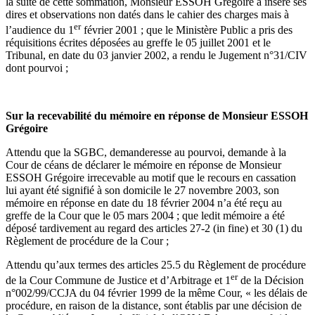
la suite de cette sommation, Monsieur ESSOH Grégoire a inséré ses
dires et observations non datés dans le cahier des charges mais à
er
l’audience du 1
février 2001 ; que le Ministère Public a pris des
réquisitions écrites déposées au greffe le 05 juillet 2001 et le
Tribunal, en date du 03 janvier 2002, a rendu le Jugement n°31/CIV
dont pourvoi ;
Sur la recevabilité du mémoire en réponse de Monsieur ESSOH
Grégoire
Attendu que la SGBC, demanderesse au pourvoi, demande à la
Cour de céans de déclarer le mémoire en réponse de Monsieur
ESSOH Grégoire irrecevable au motif que le recours en cassation
lui ayant été signifié à son domicile le 27 novembre 2003, son
mémoire en réponse en date du 18 février 2004 n’a été reçu au
greffe de la Cour que le 05 mars 2004 ; que ledit mémoire a été
déposé tardivement au regard des articles 27-2 (in fine) et 30 (1) du
Règlement de procédure de la Cour ;
Attendu qu’aux termes des articles 25.5 du Règlement de procédure
er
de la Cour Commune de Justice et d’Arbitrage et 1
de la Décision
n°002/99/CCJA du 04 février 1999 de la même Cour, « les délais de
procédure, en raison de la distance, sont établis par une décision de