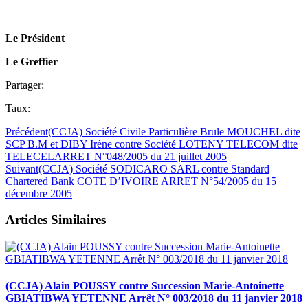
Le Président
Le Greffier
Partager:
Taux:
Précédent
(CCJA) Société Civile Particulière Brule MOUCHEL dite
SCP B.M et DIBY Irène contre Société LOTENY TELECOM dite
TELECELARRET N°048/2005 du 21 juillet 2005
Suivant
(CCJA) Société SODICARO SARL contre Standard
Chartered Bank COTE D’IVOIRE ARRET N°54/2005 du 15
décembre 2005
Articles Similaires
(CCJA) Alain POUSSY contre Succession Marie-Antoinette
GBIATIBWA YETENNE Arrêt N° 003/2018 du 11 janvier 2018