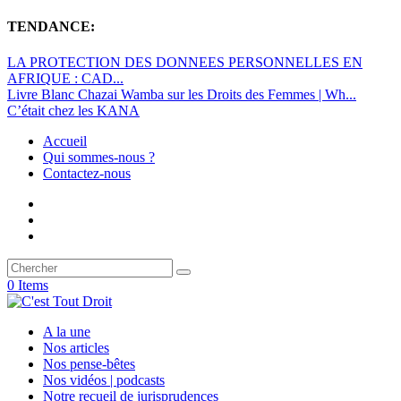
TENDANCE:
LA PROTECTION DES DONNEES PERSONNELLES EN
AFRIQUE : CAD...
Livre Blanc Chazai Wamba sur les Droits des Femmes | Wh...
C’était chez les KANA
Accueil
Qui sommes-nous ?
Contactez-nous
0 Items
A la une
Nos articles
Nos pense-bêtes
Nos vidéos | podcasts
Notre recueil de jurisprudences