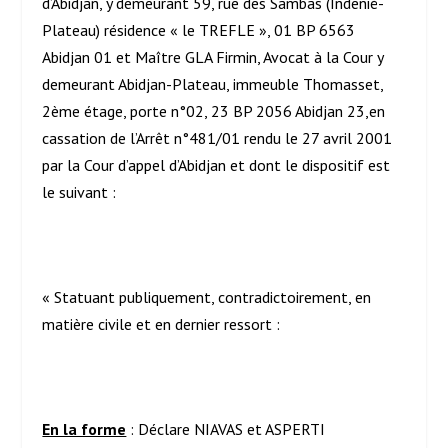
d’Abidjan, y demeurant 59, rue des Sambas (Indenié-
Plateau) résidence « le TREFLE », 01 BP 6563
Abidjan 01 et Maître GLA Firmin, Avocat à la Cour y
demeurant Abidjan-Plateau, immeuble Thomasset,
2
ème
étage, porte n°02, 23 BP 2056 Abidjan 23,en
cassation de l’Arrêt n°481/01 rendu le 27 avril 2001
par la Cour d’appel d’Abidjan et dont le dispositif est
le suivant :
« Statuant publiquement, contradictoirement, en
matière civile et en dernier ressort :
En la forme
: Déclare NIAVAS et ASPERTI