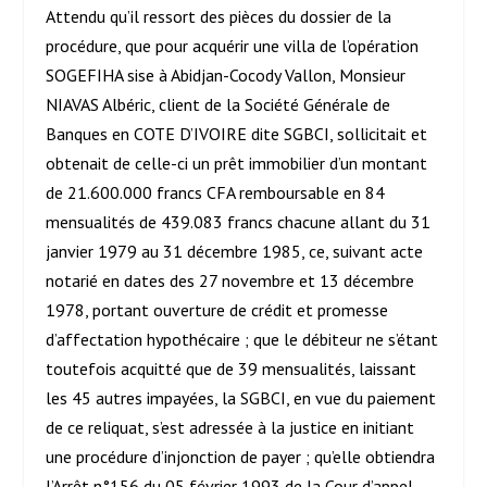
Attendu qu’il ressort des pièces du dossier de la
procédure, que pour acquérir une villa de l’opération
SOGEFIHA sise à Abidjan-Cocody Vallon, Monsieur
NIAVAS Albéric, client de la Société Générale de
Banques en COTE D’IVOIRE dite SGBCI, sollicitait et
obtenait de celle-ci un prêt immobilier d’un montant
de 21.600.000 francs CFA remboursable en 84
mensualités de 439.083 francs chacune allant du 31
janvier 1979 au 31 décembre 1985, ce, suivant acte
notarié en dates des 27 novembre et 13 décembre
1978, portant ouverture de crédit et promesse
d’affectation hypothécaire ; que le débiteur ne s’étant
toutefois acquitté que de 39 mensualités, laissant
les 45 autres impayées, la SGBCI, en vue du paiement
de ce reliquat, s’est adressée à la justice en initiant
une procédure d’injonction de payer ; qu’elle obtiendra
l’Arrêt n°156 du 05 février 1993 de la Cour d’appel