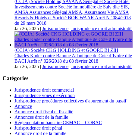
(CCJA) Société Holding SAVANA Sénégal et Société Hôtel
Investissements contre Société Immobilière de Saly dite SIS,
AMSA Assurances Sénégal AMSA, Assurances Vie AMSA
Resorts & Hôtels et Société BOK WAAR Arrêt N° 084/2018
du 29 mars 2018
Jan 26, 2025
|
Jurisprudence
,
Jurisprudence droit administratif
(CCJA) Société CKG HOLDING et GOORE BI ZIH
Charles Kader contre Banque Atlantique de Cote d’Ivoire dite
BACI Arrêt n° 026/2018 du 08 février 2018
Jan 26, 2025
|
Jurisprudence
,
Jurisprudence droit administratif
Catégories
Jurisprudence droit commercial
Jurisprudence voies d'exécution
Jurisprudence procédures collectives d'apurement du passif
Annonce
Annonce droit fiscal et fiscalité
Annonces droit de la famille
Réglementation bancaire CEMAC – COBAC
Jurisprudence droit pénal
Annonce droit de la famille