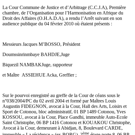
La Cour Commune de Justice et d’Arbitrage (C.C.J.A), Première
chambre, de l’Organisation pour l’Harmonisation en Afrique du
Droit des Affaires (O.H.A.D.A), a rendu l’Arrêt suivant en son
audience publique du 04 février 2010 où étaient présents :
Messieurs Jacques M’BOSSO, Président
Doumssinrinmbaye BAHDJE,Juge
Biquezil NAMBAKJuge, rapporteur
et Maître ASSIEHUE Acka, Greffier ;
Sur le pourvoi enregistré au greffe de la Cour de céans sous le
n°038/2004/PC du 02 avril 2004 et formé par Maîtres Louis
Augustin FIDEGNON, avocat à la Cour, Hall des Arts, Loisirs et
Sport de Cotonou, bloc administratif, 01 BP 1489 Cotonou, Yves
KOSSOU, avocat à la Cour, Place Gandhi, immeuble Auto-Ecole
Saint Christophe, 06 BP 1416 Cotonou et KOUAKOU Christophe,
Avocat à la Cour, demeurant à Abidjan, 8, Boulevard CARDE,
ème
immeuble « La résidence » (ex-BORG), 2
étage porte 8, 06 BP