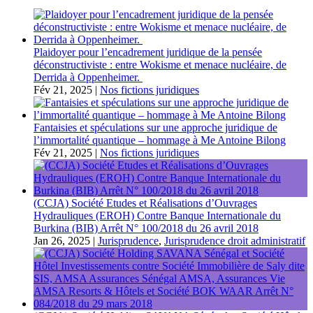
Plaidoyer pour l’encadrement juridique de la pensée
déconstructiviste : entre Wokisme et menace nucléaire, de
Derrida à Oppenheimer.
Fév 21, 2025
|
Nos fictions juridiques
Fantaisies et spéculations sur une approche juridique de
l’immortalité quantique – hommage à Me Antoine Bilong
Fév 21, 2025
|
Nos fictions juridiques
(CCJA) Société Etudes et Réalisations d’Ouvrages
Hydrauliques (EROH) Contre Banque Internationale du
Burkina (BIB) Arrêt N° 100/2018 du 26 avril 2018
Jan 26, 2025
|
Jurisprudence
,
Jurisprudence droit administratif