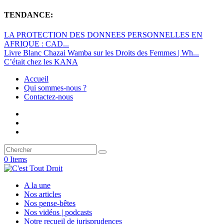
TENDANCE:
LA PROTECTION DES DONNEES PERSONNELLES EN
AFRIQUE : CAD...
Livre Blanc Chazai Wamba sur les Droits des Femmes | Wh...
C’était chez les KANA
Accueil
Qui sommes-nous ?
Contactez-nous
0 Items
A la une
Nos articles
Nos pense-bêtes
Nos vidéos | podcasts
Notre recueil de jurisprudences