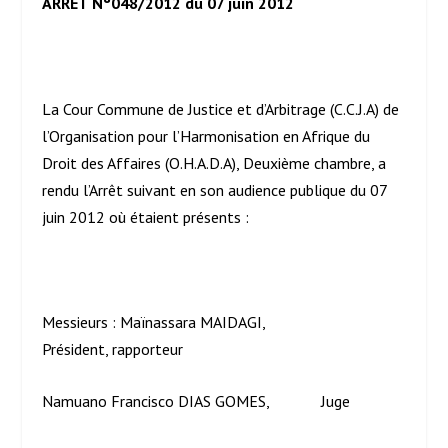
ARRET N°048/2012 du 07 juin 2012
La Cour Commune de Justice et d’Arbitrage (C.C.J.A) de
l’Organisation pour l’Harmonisation en Afrique du
Droit des Affaires (O.H.A.D.A), Deuxième chambre, a
rendu l’Arrêt suivant en son audience publique du 07
juin 2012 où étaient présents :
Messieurs : Maïnassara MAIDAGI,
Président, rapporteur
Namuano Francisco DIAS GOMES, Juge