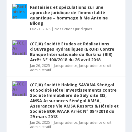
Fantaisies et spéculations sur une
approche juridique de l’immortalité
quantique – hommage à Me Antoine
Bilong
Fév 21, 2025
|
Nos fictions juridiques
(CCJA) Société Etudes et Réalisations
d’Ouvrages Hydrauliques (EROH) Contre
Banque Internationale du Burkina (BIB)
Arrêt N° 100/2018 du 26 avril 2018
Jan 26, 2025
|
Jurisprudence
,
Jurisprudence droit
administratif
(CCJA) Société Holding SAVANA Sénégal
et Société Hôtel Investissements contre
Société Immobilière de Saly dite SIS,
AMSA Assurances Sénégal AMSA,
Assurances Vie AMSA Resorts & Hôtels et
Société BOK WAAR Arrêt N° 084/2018 du
29 mars 2018
Jan 26, 2025
|
Jurisprudence
,
Jurisprudence droit
administratif