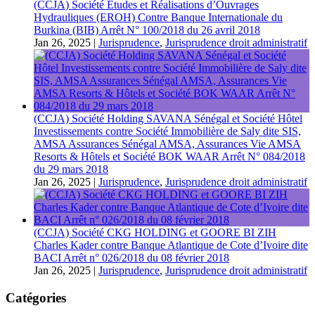
(CCJA) Société Etudes et Réalisations d’Ouvrages
Hydrauliques (EROH) Contre Banque Internationale du
Burkina (BIB) Arrêt N° 100/2018 du 26 avril 2018
Jan 26, 2025
|
Jurisprudence
,
Jurisprudence droit administratif
(CCJA) Société Holding SAVANA Sénégal et Société Hôtel
Investissements contre Société Immobilière de Saly dite SIS,
AMSA Assurances Sénégal AMSA, Assurances Vie AMSA
Resorts & Hôtels et Société BOK WAAR Arrêt N° 084/2018
du 29 mars 2018
Jan 26, 2025
|
Jurisprudence
,
Jurisprudence droit administratif
(CCJA) Société CKG HOLDING et GOORE BI ZIH
Charles Kader contre Banque Atlantique de Cote d’Ivoire dite
BACI Arrêt n° 026/2018 du 08 février 2018
Jan 26, 2025
|
Jurisprudence
,
Jurisprudence droit administratif
Catégories