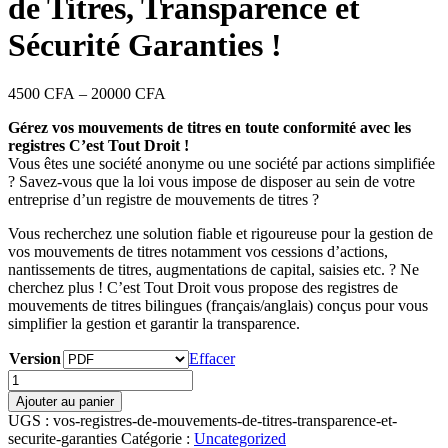
de Titres, Transparence et
Sécurité Garanties !
4500
CFA
–
20000
CFA
Gérez vos mouvements de titres en toute conformité avec les
registres C’est Tout Droit !
Vous êtes une société anonyme ou une société par actions simplifiée
? Savez-vous que la loi vous impose de disposer au sein de votre
entreprise d’un registre de mouvements de titres ?
Vous recherchez une solution fiable et rigoureuse pour la gestion de
vos mouvements de titres notamment vos cessions d’actions,
nantissements de titres, augmentations de capital, saisies etc. ? Ne
cherchez plus ! C’est Tout Droit vous propose des registres de
mouvements de titres bilingues (français/anglais) conçus pour vous
simplifier la gestion et garantir la transparence.
Version
Effacer
quantité
de
Ajouter au panier
Vos
UGS :
vos-registres-de-mouvements-de-titres-transparence-et-
Registres
securite-garanties
Catégorie :
Uncategorized