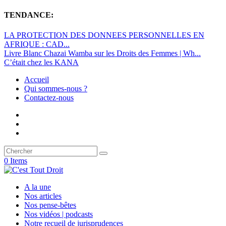
TENDANCE:
LA PROTECTION DES DONNEES PERSONNELLES EN
AFRIQUE : CAD...
Livre Blanc Chazai Wamba sur les Droits des Femmes | Wh...
C’était chez les KANA
Accueil
Qui sommes-nous ?
Contactez-nous
0 Items
A la une
Nos articles
Nos pense-bêtes
Nos vidéos | podcasts
Notre recueil de jurisprudences