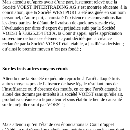
Mais attendu qu’après avoir d’une part, justement relevé que la
Société VOEST INTERTRADING AG s’est montrée réticente à la
conciliation, que la Société WESTPORT a été assignée en son nom
personnel, d’autre part, a constaté l’existence des conventions liant
les deux parties, le défaut de livraison de quelques sacs de riz,
l’évaluation par dires d’expert du préjudice subi par la Société
VOEST à 73.925.354 FCFA, la Cour d’appel, après appréciation
souveraine de tous ces éléments ayant décidé que la créance
réclamée par la Société VOEST était établie, a justifié sa décision ;
qu’ainsi le premier moyen n’est pas fondé ;
Sur les trois autres moyens réunis
Attendu que la Société requérante reproche à l’arrêt attaqué trois
autres moyens pris de l’absence de base légale résultant tous de
l’insuffisance ou d’absence des motifs, en ce que l’arrêt attaqué a
alloué des dommages-intérêts à la société VOEST sans qu’elle ait,
produit sa créance au liquidateur et sans établir le lien de causalité
sur le préjudice subi par VOEST ;
Mais attendu qu’en l’état de ces énonciations la Cour d’appel
d’Abidjan qui répond aux chefs péremptoires des conclusions dont