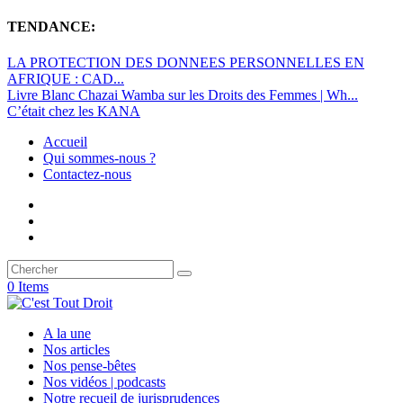
TENDANCE:
LA PROTECTION DES DONNEES PERSONNELLES EN
AFRIQUE : CAD...
Livre Blanc Chazai Wamba sur les Droits des Femmes | Wh...
C’était chez les KANA
Accueil
Qui sommes-nous ?
Contactez-nous
0 Items
A la une
Nos articles
Nos pense-bêtes
Nos vidéos | podcasts
Notre recueil de jurisprudences