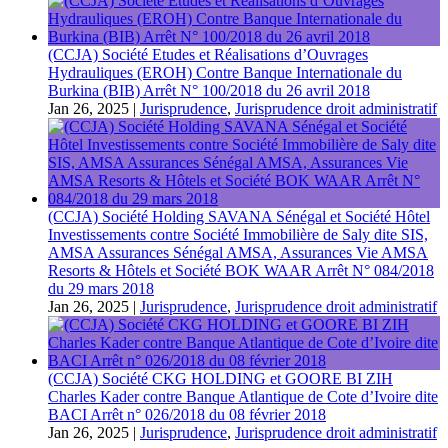
(CCJA) Société Etudes et Réalisations d’Ouvrages
Hydrauliques (EROH) Contre Banque Internationale du
Burkina (BIB) Arrêt N° 100/2018 du 26 avril 2018
Jan 26, 2025
|
Jurisprudence
,
Jurisprudence droit administratif
(CCJA) Société Holding SAVANA Sénégal et Société Hôtel
Investissements contre Société Immobilière de Saly dite SIS,
AMSA Assurances Sénégal AMSA, Assurances Vie AMSA
Resorts & Hôtels et Société BOK WAAR Arrêt N° 084/2018
du 29 mars 2018
Jan 26, 2025
|
Jurisprudence
,
Jurisprudence droit administratif
(CCJA) Société CKG HOLDING et GOORE BI ZIH
Charles Kader contre Banque Atlantique de Cote d’Ivoire dite
BACI Arrêt n° 026/2018 du 08 février 2018
Jan 26, 2025
|
Jurisprudence
,
Jurisprudence droit administratif