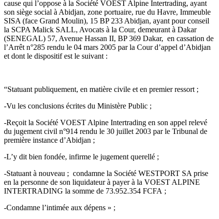
cause qui l’oppose à la Société VOEST Alpine Intertrading, ayant
son siège social à Abidjan, zone portuaire, rue du Havre, Immeuble
SISA (face Grand Moulin), 15 BP 233 Abidjan, ayant pour conseil
la SCPA Malick SALL, Avocats à la Cour, demeurant à Dakar
(SENEGAL) 57, Avenue Hassan II, BP 369 Dakar, en cassation de
l’Arrêt n°285 rendu le 04 mars 2005 par la Cour d’appel d’Abidjan
et dont le dispositif est le suivant :
“Statuant publiquement, en matière civile et en premier ressort ;
-Vu les conclusions écrites du Ministère Public ;
-Reçoit la Société VOEST Alpine Intertrading en son appel relevé
du jugement civil n°914 rendu le 30 juillet 2003 par le Tribunal de
première instance d’Abidjan ;
-L’y dit bien fondée, infirme le jugement querellé ;
-Statuant à nouveau ; condamne la Société WESTPORT SA prise
en la personne de son liquidateur à payer à la VOEST ALPINE
INTERTRADING la somme de 73.952.354 FCFA ;
-Condamne l’intimée aux dépens » ;