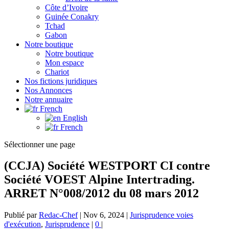
Côte d’Ivoire
Guinée Conakry
Tchad
Gabon
Notre boutique
Notre boutique
Mon espace
Chariot
Nos fictions juridiques
Nos Annonces
Notre annuaire
French
English
French
Sélectionner une page
(CCJA) Société WESTPORT CI contre
Société VOEST Alpine Intertrading.
ARRET N°008/2012 du 08 mars 2012
Publié par
Redac-Chef
|
Nov 6, 2024
|
Jurisprudence voies
d'exécution
,
Jurisprudence
|
0
|