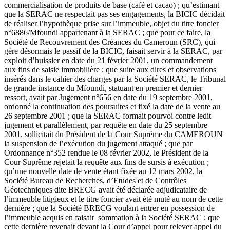
commercialisation de produits de base (café et cacao) ; qu’estimant
que la SERAC ne respectait pas ses engagements, la BICIC décidait
de réaliser l’hypothèque prise sur l’immeuble, objet du titre foncier
n°6886/Mfoundi appartenant à la SERAC ; que pour ce faire, la
Société de Recouvrement des Créances du Cameroun (SRC), qui
gère désormais le passif de la BICIC, faisait servir à la SERAC, par
exploit d’huissier en date du 21 février 2001, un commandement
aux fins de saisie immobilière ; que suite aux dires et observations
insérés dans le cahier des charges par la Société SERAC, le Tribunal
de grande instance du Mfoundi, statuant en premier et dernier
ressort, avait par Jugement n°656 en date du 19 septembre 2001,
ordonné la continuation des poursuites et fixé la date de la vente au
26 septembre 2001 ; que la SERAC formait pourvoi contre ledit
jugement et parallèlement, par requête en date du 25 septembre
2001, sollicitait du Président de la Cour Suprême du CAMEROUN
la suspension de l’exécution du jugement attaqué ; que par
Ordonnance n°352 rendue le 08 février 2002, le Président de la
Cour Suprême rejetait la requête aux fins de sursis à exécution ;
qu’une nouvelle date de vente étant fixée au 12 mars 2002, la
Société Bureau de Recherches, d’Etudes et de Contrôles
Géotechniques dite BRECG avait été déclarée adjudicataire de
l’immeuble litigieux et le titre foncier avait été muté au nom de cette
dernière ; que la Société BRECG voulant entrer en possession de
l’immeuble acquis en faisait sommation à la Société SERAC ; que
cette dernière revenait devant la Cour d’appel pour relever appel du