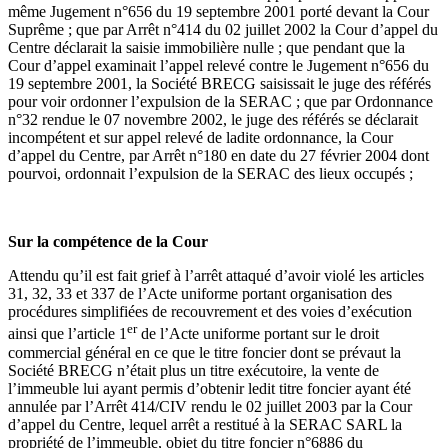
même Jugement n°656 du 19 septembre 2001 porté devant la Cour
Suprême ; que par Arrêt n°414 du 02 juillet 2002 la Cour d’appel du
Centre déclarait la saisie immobilière nulle ; que pendant que la
Cour d’appel examinait l’appel relevé contre le Jugement n°656 du
19 septembre 2001, la Société BRECG saisissait le juge des référés
pour voir ordonner l’expulsion de la SERAC ; que par Ordonnance
n°32 rendue le 07 novembre 2002, le juge des référés se déclarait
incompétent et sur appel relevé de ladite ordonnance, la Cour
d’appel du Centre, par Arrêt n°180 en date du 27 février 2004 dont
pourvoi, ordonnait l’expulsion de la SERAC des lieux occupés ;
Sur la compétence de la Cour
Attendu qu’il est fait grief à l’arrêt attaqué d’avoir violé les articles
31, 32, 33 et 337 de l’Acte uniforme portant organisation des
procédures simplifiées de recouvrement et des voies d’exécution
er
ainsi que l’article 1
de l’Acte uniforme portant sur le droit
commercial général en ce que le titre foncier dont se prévaut la
Société BRECG n’était plus un titre exécutoire, la vente de
l’immeuble lui ayant permis d’obtenir ledit titre foncier ayant été
annulée par l’Arrêt 414/CIV rendu le 02 juillet 2003 par la Cour
d’appel du Centre, lequel arrêt a restitué à la SERAC SARL la
propriété de l’immeuble, objet du titre foncier n°6886 du