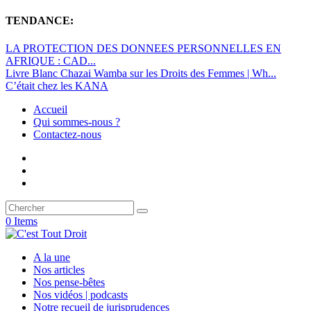
TENDANCE:
LA PROTECTION DES DONNEES PERSONNELLES EN
AFRIQUE : CAD...
Livre Blanc Chazai Wamba sur les Droits des Femmes | Wh...
C’était chez les KANA
Accueil
Qui sommes-nous ?
Contactez-nous
0 Items
A la une
Nos articles
Nos pense-bêtes
Nos vidéos | podcasts
Notre recueil de jurisprudences