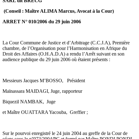
SARL dit BRECG
(Conseil : Maître ALIMA Marcus, Avocat à la Cour)
ARRET N° 010/2006 du 29 juin 2006
La Cour Commune de Justice et d’Arbitrage (C.C.J.A), Première
chambre, de l’Organisation pour l’Harmonisation en Afrique du
Droit des Affaires (O.H.A.D.A) a rendu l’Arrêt suivant en son
audience publique du 29 juin 2006 où étaient présents :
Messieurs Jacques M’BOSSO, Président
Maïnassara MAIDAGI, Juge, rapporteur
Biquezil NAMBAK, Juge
et Maître OUATTARA Yacouba, Greffier ;
Sur le pourvoi enregistré le 24 juin 2004 au greffe de la Cour de
céans sous le n°073/2004/PC et formé par Maître PONDI PONDI,