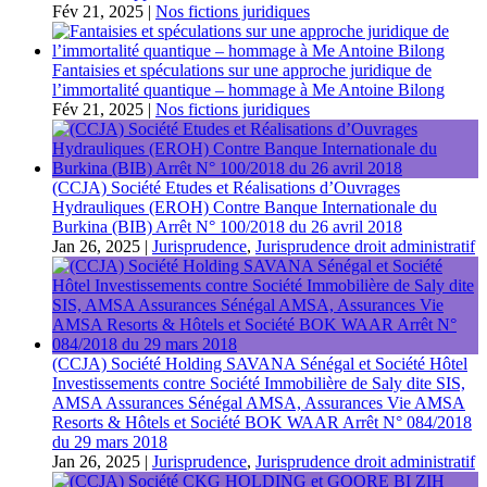
Fév 21, 2025
|
Nos fictions juridiques
Fantaisies et spéculations sur une approche juridique de
l’immortalité quantique – hommage à Me Antoine Bilong
Fév 21, 2025
|
Nos fictions juridiques
(CCJA) Société Etudes et Réalisations d’Ouvrages
Hydrauliques (EROH) Contre Banque Internationale du
Burkina (BIB) Arrêt N° 100/2018 du 26 avril 2018
Jan 26, 2025
|
Jurisprudence
,
Jurisprudence droit administratif
(CCJA) Société Holding SAVANA Sénégal et Société Hôtel
Investissements contre Société Immobilière de Saly dite SIS,
AMSA Assurances Sénégal AMSA, Assurances Vie AMSA
Resorts & Hôtels et Société BOK WAAR Arrêt N° 084/2018
du 29 mars 2018
Jan 26, 2025
|
Jurisprudence
,
Jurisprudence droit administratif