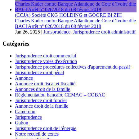
(CCJA) Société CKG HOLDING et GOORE BI ZIH
Charles Kader contre Banque Atlantique de Cote d’Ivoire dite
BACI Arrêt n° 026/2018 du 08 février 2018
Jan 26, 2025
|
Jurisprudence
,
Jurisprudence droit administratif
Catégories
Jurisprudence droit commercial
Jurisprudence voies d'exécution
Jurisprudence procédures collectives d'apurement du passif
Jurisprudence droit pénal
Annonce
Annonce droit fiscal et fiscalité
Annonces droit de la famille
Réglementation bancaire CEMAC – COBAC
Jurisprudence droit foncier
Annonce droit de la famille
Cameroun
Jurisprudence
Gabon
Jurisprudence droit de l’énergie
Notre recueil de textes