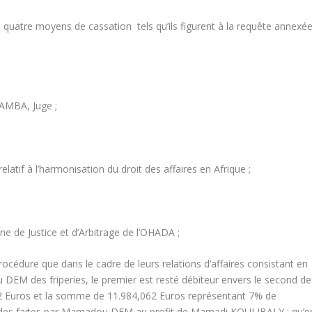
s quatre moyens de cassation tels qu’ils figurent à la requête annexé
AMBA, Juge ;
relatif à l’harmonisation du droit des affaires en Afrique ;
 de Justice et d’Arbitrage de l’OHADA ;
procédure que dans le cadre de leurs relations d’affaires consistant en
M des friperies, le premier est resté débiteur envers le second de
,62 Euros et la somme de 11.984,062 Euros représentant 7% de
des faites par Mamadou DEM au profit de Mamadi KOULIBALY ; qu’e