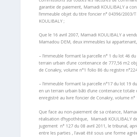
garantie de paiement, Mamadi KOULIBALY a consen
l’immeuble objet du titre foncier n° 04396/2003/
KOULIBALY ;
Que le 16 avril 2007, Mamadi KOULIBALY a vendu,
Mamadou DEM, deux immeubles lui appartenant, 
– l’immeuble formant la parcelle n° 1 du lot 46 
terrain urbain d’une contenance de 777,56 m
2
obj
de Conakry, volume n°1 folio 86 du registre n°224
– l’immeuble formant la parcelle n°17 du lot 19
en un terrain urbain bâti d’une contenance totale
enregistré au livre foncier de Conakry, volume n° 1
Que face au non-paiement de sa créance, Mamadou 
réalisation d’hypothèque, Mamadi KOULIBALY deva
jugement n° 127 du 08 avril 2011, le tribunal, ap
entre les parties , l’avait été sous une forme agr