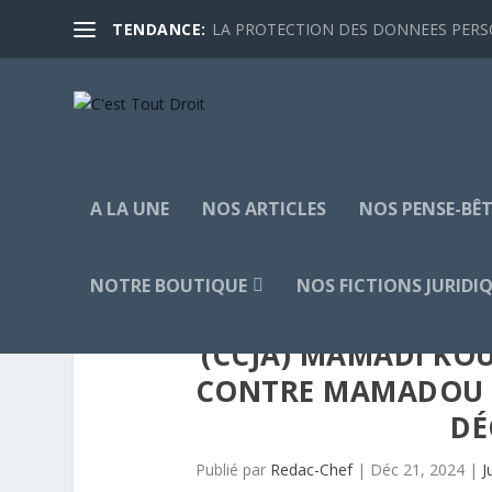
TENDANCE:
LA PROTECTION DES DONNEES PERSON
A LA UNE
NOS ARTICLES
NOS PENSE-BÊT
NOTRE BOUTIQUE
NOS FICTIONS JURIDI
(CCJA) MAMADI KO
CONTRE MAMADOU D
DÉ
Publié par
Redac-Chef
|
Déc 21, 2024
|
J