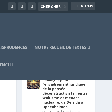
0 ITEMS
URISPRUDENCES
NOTRE RECUEIL DE TEXTES
RENCH
PUBLICATIONS RÉCENTES
Plaidoyer pour
l’encadrement juridique
de la pensée
déconstructiviste : entre
Wokisme et menace
nucléaire, de Derrida à
Oppenheimer.
Fév 21, 2025
|
Nos fictions