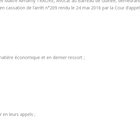
l Maître Almamy TRAORE, Avocat au Barreau de Guinée, demeuran
n cassation de l’arrêt n°209 rendu le 24 mai 2016 par la Cour d’appel
atière économique et en dernier ressort ;
n leurs appels ;