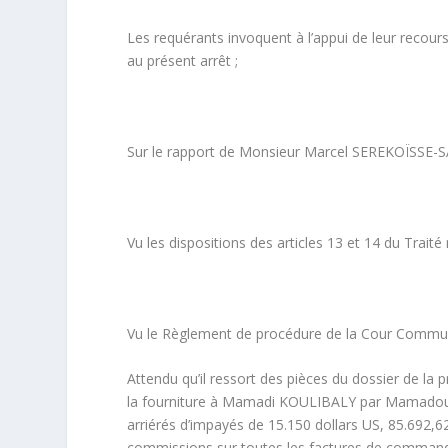
Les requérants invoquent à l’appui de leur recour
au présent arrêt ;
Sur le rapport de Monsieur Marcel SEREKOÏSSE-S
Vu les dispositions des articles 13 et 14 du Traité 
Vu le Règlement de procédure de la Cour Commune
Attendu qu’il ressort des pièces du dossier de la 
la fourniture à Mamadi KOULIBALY par Mamadou DE
arriérés d’impayés de 15.150 dollars US, 85.692
commissions sur toutes les factures de comman