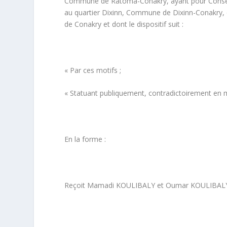
Commune de Ratoma-Conakry, ayant pour Consei
au quartier Dixinn, Commune de Dixinn-Conakry, e
de Conakry et dont le dispositif suit :
« Par ces motifs ;
« Statuant publiquement, contradictoirement en m
En la forme :
Reçoit Mamadi KOULIBALY et Oumar KOULIBALY e