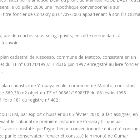
ti le 05 juillet 2006 une hypothèque conventionnelle sur
TF titre foncier de Conakry du 01/09/2003 appartenant à son fils Ouma
 par deux actes sous-seings privés, en cette même date, à
à savoir :
du plan cadastral de Kissosso, commune de Matoto, consistant en un
et du TF n° 00171/1997/TF du16 juin 1997 enregistré au livre foncier
 ;
 du plan cadastral de Yimbaya école, commune de Matoto, consistant
 de 869,36 m
2
objet du TF n° 00361/1998/TF du 06 février1998
 folio 181 du registre n° 482 ;
DEM, par exploit d’huissier du 05 février 2010, a fait assigner, en
nt le Tribunal de première instance de Conakry II ; que par
rès avoir constaté que l’hypothèque conventionnelle qui a été conclue
éée par le conservateur foncier et constaté la minorité de Oumar