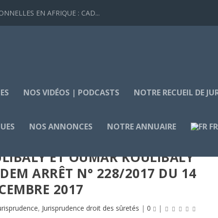
NELLES EN AFRIQUE : CAD...
ES
NOS VIDÉOS | PODCASTS
NOTRE RECUEIL DE J
QUES
NOS ANNONCES
NOTRE ANNUAIRE
F
ULIBALY ET OUMAR KOULIBALY
EM ARRÊT N° 228/2017 DU 14
CEMBRE 2017
urisprudence
,
Jurisprudence droit des sûretés
|
0
|