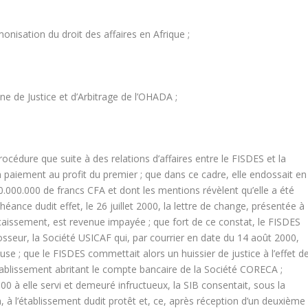
rmonisation du droit des affaires en Afrique ;
 de Justice et d’Arbitrage de l’OHADA ;
rocédure que suite à des relations d’affaires entre le FISDES et la
n paiement au profit du premier ; que dans ce cadre, elle endossait en
0.000.000 de francs CFA et dont les mentions révèlent qu’elle a été
héance dudit effet, le 26 juillet 2000, la lettre de change, présentée à
caissement, est revenue impayée ; que fort de ce constat, le FISDES
sseur, la Société USICAF qui, par courrier en date du 14 août 2000,
gieuse ; que le FISDES commettait alors un huissier de justice à l’effet d
 établissement abritant le compte bancaire de la Société CORECA ;
0 à elle servi et demeuré infructueux, la SIB consentait, sous la
, à l’établissement dudit protêt et, ce, après réception d’un deuxième