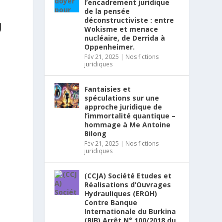
l’encadrement juridique
T
de la pensée
déconstructiviste : entre
U
Wokisme et menace
nucléaire, de Derrida à
Oppenheimer.
Fév 21, 2025
|
Nos fictions
juridiques
Fantaisies et
spéculations sur une
approche juridique de
l’immortalité quantique –
hommage à Me Antoine
Bilong
Fév 21, 2025
|
Nos fictions
juridiques
(CCJA) Société Etudes et
Réalisations d’Ouvrages
Hydrauliques (EROH)
Contre Banque
Internationale du Burkina
(BIB) Arrêt N° 100/2018 du