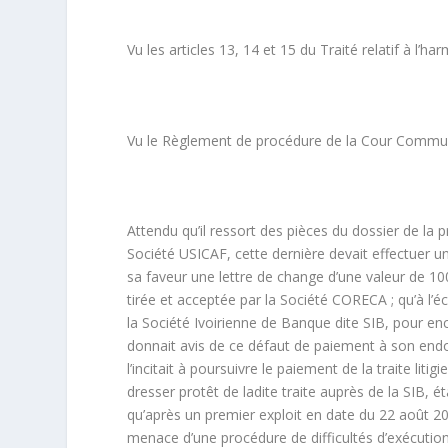
Vu les articles 13, 14 et 15 du Traité relatif à l’ha
Vu le Règlement de procédure de la Cour Commune
Attendu qu’il ressort des pièces du dossier de la p
Société USICAF, cette dernière devait effectuer u
sa faveur une lettre de change d’une valeur de 10
tirée et acceptée par la Société CORECA ; qu’à l’éc
la Société Ivoirienne de Banque dite SIB, pour en
donnait avis de ce défaut de paiement à son endo
l’incitait à poursuivre le paiement de la traite liti
dresser protêt de ladite traite auprès de la SIB,
qu’après un premier exploit en date du 22 août 200
menace d’une procédure de difficultés d’exécution