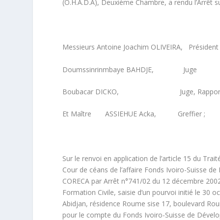
(O.H.A.D.A), Deuxième Chambre, a rendu l’Arrêt s
Messieurs Antoine Joachim OLIVEIRA, Président
Doumssinrinmbaye BAHDJE, Juge
Boubacar DICKO, Juge, Rapport
Et Maître ASSIEHUE Acka, Greffier ;
Sur le renvoi en application de l’article 15 du Trai
Cour de céans de l’affaire Fonds Ivoiro-Suisse d
CORECA par Arrêt n°741/02 du 12 décembre 2002 
Formation Civile, saisie d’un pourvoi initié le 3
Abidjan, résidence Roume sise 17, boulevard Ro
pour le compte du Fonds Ivoiro-Suisse de Dévelo