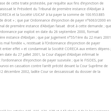
base de cette traite protestée, par requête aux fins d’injonction de
sissait le Président du Tribunal de première instance d’Abidjan à
 CORECA et la Société USICAF à lui payer la somme de 100.953.885
ts de droit » ; que par Ordonnance d’injonction de payer n°6063/2000 en
al de première instance d’Abidjan faisait droit à cette demande ; qu
 ordonnance par exploit en date du 26 septembre 2000, formait
ière instance d’Abidjan ; que par Jugement n°55/1
ère
du 22 mars 2001
ais mal fondée », restituait à l’Ordonnance d’injonction de payer
 entier effet » et condamnait la Société CORECA aux entiers dépens 
n date du 27 juillet 2001, la Cour d’appel d’Abidjan infirmait le
 l’ordonnance d’injonction de payer susvisée ; que le FISDES, par
urvoi en cassation contre l’arrêt précité devant la Cour Suprême de
2 décembre 2002, ladite Cour se dessaisissait du dossier de la