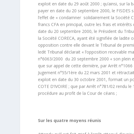
exploit en date du 29 août 2000 ; qu’ainsi, sur la 
payer en date du 20 septembre 2000, le FISDES sai
l’effet de « condamner solidairement la Société
francs CFA en principal, outre les frais et intérê
date du 20 septembre 2000, le Président du Tribun
la Société CORECA, ayant été signifiée de ladite
opposition contre elle devant le Tribunal de prem
ledit Tribunal déclarait « l’opposition recevable m
n°6063/2000 du 20 septembre 2000 « son plein et
que sur appel de cette dernière, par Arrêt n°1066 e
Jugement n°55/1
ère
du 22 mars 2001 et rétractait
exploit en date du 30 octobre 2001, formait un po
COTE D’IVOIRE ; que par Arrêt n°781/02 rendu le 1
procédure au profit de la Cour de céans ;
Sur les quatre moyens réunis