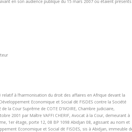
uivant en son audience publique du 15 mars 2007 où étaient présents 
eur
té relatif à l’harmonisation du droit des affaires en Afrique devant la
e Développement Economique et Social dit FISDES contre la Société
de la Cour Suprême de COTE D’IVOIRE, Chambre judiciaire,
0 octobre 2001 par Maître VAFFI CHERIF, Avocat à la Cour, demeurant à
ume, 1
er
étage, porte 12, 08 BP 1098 Abidjan 08, agissant au nom et
ppement Economique et Social dit FISDES, sis à Abidjan, immeuble d