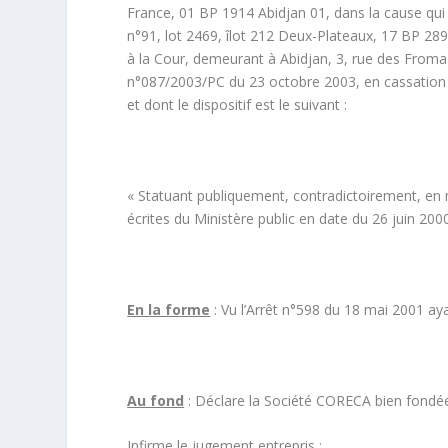
France, 01 BP 1914 Abidjan 01, dans la cause qui
n°91, lot 2469, îlot 212 Deux-Plateaux, 17 BP 289
à la Cour, demeurant à Abidjan, 3, rue des Fromag
n°087/2003/PC du 23 octobre 2003, en cassation de
et dont le dispositif est le suivant :
« Statuant publiquement, contradictoirement, en m
écrites du Ministère public en date du 26 juin 2000
En la forme
: Vu l’Arrêt n°598 du 18 mai 2001 ay
Au fond
: Déclare la Société CORECA bien fondée
Infirme le jugement entrepris ;