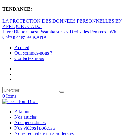
TENDANCE:
LA PROTECTION DES DONNEES PERSONNELLES EN
AFRIQUE : CAD...
Livre Blanc Chazai Wamba sur les Droits des Femmes | Wh...
C’était chez les KANA
Accueil
Qui sommes-nous ?
Contactez-nous
0 Items
A la une
Nos articles
Nos pense-bêtes
Nos vidéos | podcasts
Notre recueil de jurisprudences