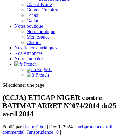
Côte d’Ivoire
Guinée Conakry
Tchad
Gabon
Notre boutique
Notre boutique
Mon espace
Chariot
Nos fictions juridiques
Nos Annonces
Notre annuaire
French
English
French
Sélectionner une page
(CCJA) ETICAP NIGER contre
BATIMAT ARRET N°074/2014 du25
avril 2014
Publié par
Redac-Chef
|
Déc 1, 2024
|
Jurisprudence droit
commercial
,
Jurisprudence
|
0
|