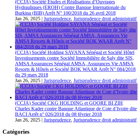
(CCJA) Société Etudes et Réalisations d’Ouvrages
Hydrauliques (EROH) Contre Banque Internationale du
Burkina (BIB) Arrêt N° 100/2018 du 26 avril 2018
Jan 26, 2025
|
Jurisprudence
,
Jurisprudence droit administratif
(CCJA) Société Holding SAVANA Sénégal et Société Hôtel
Investissements contre Société Immobilière de Saly dite SIS,
AMSA Assurances Sénégal AMSA, Assurances Vie AMSA
Resorts & Hôtels et Société BOK WAAR Arrêt N° 084/2018
du 29 mars 2018
Jan 26, 2025
|
Jurisprudence
,
Jurisprudence droit administratif
(CCJA) Société CKG HOLDING et GOORE BI ZIH
Charles Kader contre Banque Atlantique de Cote d’Ivoire dite
BACI Arrêt n° 026/2018 du 08 février 2018
Jan 26, 2025
|
Jurisprudence
,
Jurisprudence droit administratif
Catégories