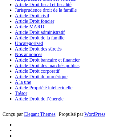
Article Droit fiscal et fiscalité
Jurisprudence droit de la famille
Article Droit civil
Article Droit foncier
Article MARD
Article Droit administratif
Article Droit de la famille
Uncategorized
Article Droit des sûretés
Nos annonces
Article Droit bancaire et financier
Article Droit des marchés publics
Article Droit corporatif
Article Droit du numérique
A la une
Article Propriété intellectuelle
Trésor
Article Droit de l’énergie
Conçu par
Elegant Themes
| Propulsé par
WordPress