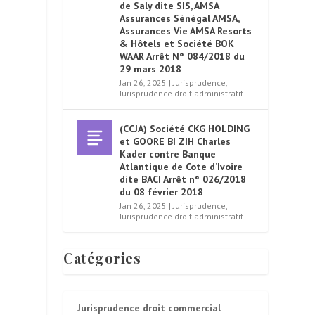
de Saly dite SIS, AMSA
Assurances Sénégal AMSA,
Assurances Vie AMSA Resorts
& Hôtels et Société BOK
WAAR Arrêt N° 084/2018 du
29 mars 2018
Jan 26, 2025
|
Jurisprudence
,
Jurisprudence droit administratif
(CCJA) Société CKG HOLDING
et GOORE BI ZIH Charles
Kader contre Banque
Atlantique de Cote d’Ivoire
dite BACI Arrêt n° 026/2018
du 08 février 2018
Jan 26, 2025
|
Jurisprudence
,
Jurisprudence droit administratif
Catégories
t
Jurisprudence droit commercial