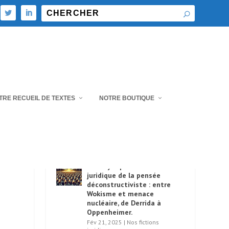
TRE RECUEIL DE TEXTES
NOTRE BOUTIQUE
PUBLICATIONS RÉCENTES
Plaidoyer pour l’encadrement
juridique de la pensée
déconstructiviste : entre
Wokisme et menace
nucléaire, de Derrida à
Oppenheimer.
Fév 21, 2025
|
Nos fictions