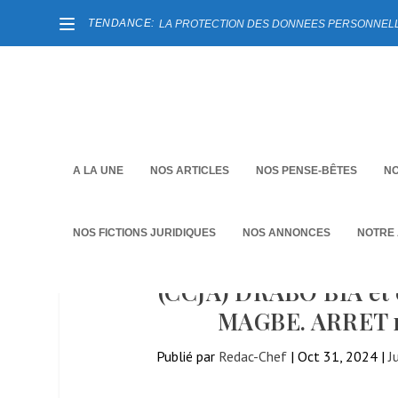
TENDANCE:
LA PROTECTION DES DONNEES PERSONNELLES
A LA UNE
NOS ARTICLES
NOS PENSE-BÊTES
NO
NOS FICTIONS JURIDIQUES
NOS ANNONCES
NOTRE
(CCJA) DRABO BIA et
MAGBE. ARRET n°
Publié par
Redac-Chef
|
Oct 31, 2024
|
J