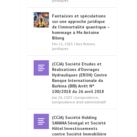
juridiques
Fantaisies et spéculations
sur une approche juridique
de l’immortalité quantique –
hommage à Me Antoine
Bilong
Fév 21, 2025
|
Nos fictions
juridiques
(CCJA) Société Etudes et
Réalisations d’Ouvrages
Hydrauliques (EROH) Contre
Banque Internationale du
Burkina (BIB) Arrêt N°
100/2018 du 26 avril 2018
Jan 26, 2025
|
Jurisprudence
,
Jurisprudence droit administratif
(CCJA) Société Holding
SAVANA Sénégal et Société
Hôtel Investissements
contre Société Immobilière