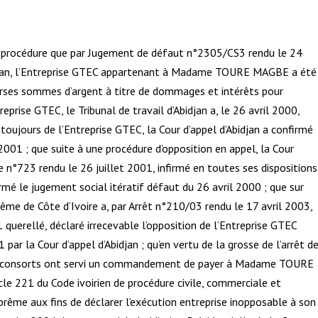
 la procédure que par Jugement de défaut n°2305/CS3 rendu le 24
idjan, l’Entreprise GTEC appartenant à Madame TOURE MAGBE a été
rses sommes d’argent à titre de dommages et intérêts pour
eprise GTEC, le Tribunal de travail d’Abidjan a, le 26 avril 2000,
toujours de l’Entreprise GTEC, la Cour d’appel d’Abidjan a confirmé
001 ; que suite à une procédure d’opposition en appel, la Cour
ire n°723 rendu le 26 juillet 2001, infirmé en toutes ses dispositions
rmé le jugement social itératif défaut du 26 avril 2000 ; que sur
me de Côte d’Ivoire a, par Arrêt n°210/03 rendu le 17 avril 2003,
 querellé, déclaré irrecevable l’opposition de l’Entreprise GTEC
ar la Cour d’appel d’Abidjan ; qu’en vertu de la grosse de l’arrêt d
et consorts ont servi un commandement de payer à Madame TOURE
cle 221 du Code ivoirien de procédure civile, commerciale et
Suprême aux fins de déclarer l’exécution entreprise inopposable à son