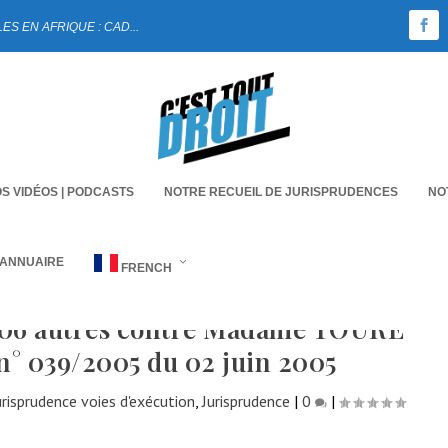
 EN AFRIQUE : CAD...
S VIDÉOS | PODCASTS
NOTRE RECUEIL DE JURISPRUDENCES
NO
 ANNUAIRE
FRENCH
 06 autres contre Madame TOURE
 039/2005 du 02 juin 2005
urisprudence voies d'exécution
,
Jurisprudence
|
0
|