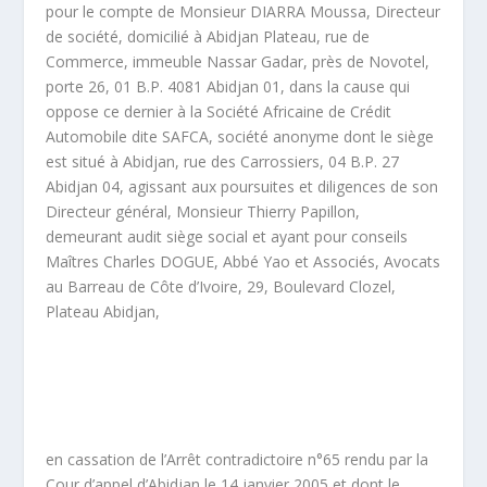
pour le compte de Monsieur DIARRA Moussa, Directeur
de société, domicilié à Abidjan Plateau, rue de
Commerce, immeuble Nassar Gadar, près de Novotel,
porte 26, 01 B.P. 4081 Abidjan 01, dans la cause qui
oppose ce dernier à la Société Africaine de Crédit
Automobile dite SAFCA, société anonyme dont le siège
est situé à Abidjan, rue des Carrossiers, 04 B.P. 27
Abidjan 04, agissant aux poursuites et diligences de son
Directeur général, Monsieur Thierry Papillon,
demeurant audit siège social et ayant pour conseils
Maîtres Charles DOGUE, Abbé Yao et Associés, Avocats
au Barreau de Côte d’Ivoire, 29, Boulevard Clozel,
Plateau Abidjan,
en cassation de l’Arrêt contradictoire n°65 rendu par la
Cour d’appel d’Abidjan le 14 janvier 2005 et dont le