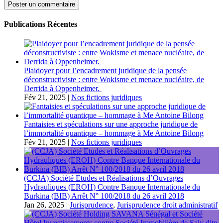
Publications Récentes
Plaidoyer pour l’encadrement juridique de la pensée
déconstructiviste : entre Wokisme et menace nucléaire, de
Derrida à Oppenheimer.
Fév 21, 2025
|
Nos fictions juridiques
Fantaisies et spéculations sur une approche juridique de
l’immortalité quantique – hommage à Me Antoine Bilong
Fév 21, 2025
|
Nos fictions juridiques
(CCJA) Société Etudes et Réalisations d’Ouvrages
Hydrauliques (EROH) Contre Banque Internationale du
Burkina (BIB) Arrêt N° 100/2018 du 26 avril 2018
Jan 26, 2025
|
Jurisprudence
,
Jurisprudence droit administratif