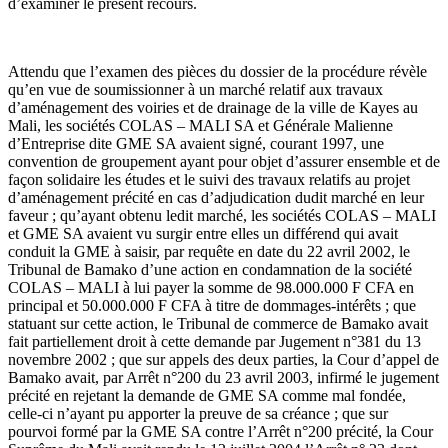
d’examiner le présent recours.
Attendu que l’examen des pièces du dossier de la procédure révèle
qu’en vue de soumissionner à un marché relatif aux travaux
d’aménagement des voiries et de drainage de la ville de Kayes au
Mali, les sociétés COLAS – MALI SA et Générale Malienne
d’Entreprise dite GME SA avaient signé, courant 1997, une
convention de groupement ayant pour objet d’assurer ensemble et de
façon solidaire les études et le suivi des travaux relatifs au projet
d’aménagement précité en cas d’adjudication dudit marché en leur
faveur ; qu’ayant obtenu ledit marché, les sociétés COLAS – MALI
et GME SA avaient vu surgir entre elles un différend qui avait
conduit la GME à saisir, par requête en date du 22 avril 2002, le
Tribunal de Bamako d’une action en condamnation de la société
COLAS – MALI à lui payer la somme de 98.000.000 F CFA en
principal et 50.000.000 F CFA à titre de dommages-intérêts ; que
statuant sur cette action, le Tribunal de commerce de Bamako avait
fait partiellement droit à cette demande par Jugement n°381 du 13
novembre 2002 ; que sur appels des deux parties, la Cour d’appel de
Bamako avait, par Arrêt n°200 du 23 avril 2003, infirmé le jugement
précité en rejetant la demande de GME SA comme mal fondée,
celle-ci n’ayant pu apporter la preuve de sa créance ; que sur
pourvoi formé par la GME SA contre l’Arrêt n°200 précité, la Cour