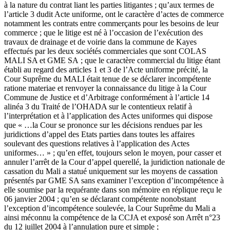
à la nature du contrat liant les parties litigantes ; qu’aux termes de
l’article 3 dudit Acte uniforme, ont le caractère d’actes de commerce
notamment les contrats entre commerçants pour les besoins de leur
commerce ; que le litige est né à l’occasion de l’exécution des
travaux de drainage et de voirie dans la commune de Kayes
effectués par les deux sociétés commerciales que sont COLAS
MALI SA et GME SA ; que le caractère commercial du litige étant
établi au regard des articles 1 et 3 de l’Acte uniforme précité, la
Cour Suprême du MALI était tenue de se déclarer incompétente
ratione materiae et renvoyer la connaissance du litige à la Cour
Commune de Justice et d’Arbitrage conformément à l’article 14
alinéa 3 du Traité de l’OHADA sur le contentieux relatif à
l’interprétation et à l’application des Actes uniformes qui dispose
que « …la Cour se prononce sur les décisions rendues par les
juridictions d’appel des Etats parties dans toutes les affaires
soulevant des questions relatives à l’application des Actes
uniformes… » ; qu’en effet, toujours selon le moyen, pour casser et
annuler l’arrêt de la Cour d’appel querellé, la juridiction nationale de
cassation du Mali a statué uniquement sur les moyens de cassation
présentés par GME SA sans examiner l’exception d’incompétence à
elle soumise par la requérante dans son mémoire en réplique reçu le
06 janvier 2004 ; qu’en se déclarant compétente nonobstant
l’exception d’incompétence soulevée, la Cour Suprême du Mali a
ainsi méconnu la compétence de la CCJA et exposé son Arrêt n°23
du 12 juillet 2004 à l’annulation pure et simple ;