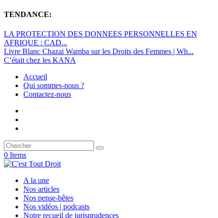
TENDANCE:
LA PROTECTION DES DONNEES PERSONNELLES EN
AFRIQUE : CAD...
Livre Blanc Chazai Wamba sur les Droits des Femmes | Wh...
C’était chez les KANA
Accueil
Qui sommes-nous ?
Contactez-nous
0 Items
A la une
Nos articles
Nos pense-bêtes
Nos vidéos | podcasts
Notre recueil de jurisprudences