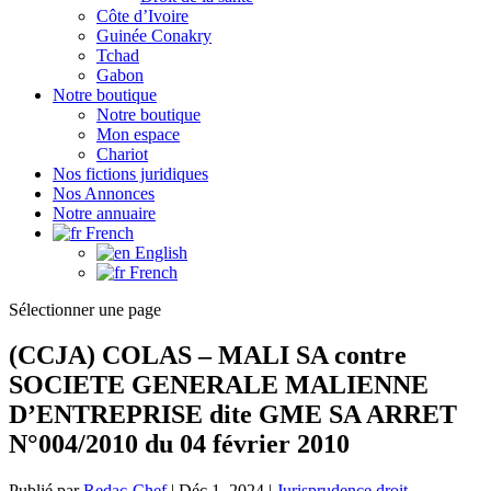
Côte d’Ivoire
Guinée Conakry
Tchad
Gabon
Notre boutique
Notre boutique
Mon espace
Chariot
Nos fictions juridiques
Nos Annonces
Notre annuaire
French
English
French
Sélectionner une page
(CCJA) COLAS – MALI SA contre
SOCIETE GENERALE MALIENNE
D’ENTREPRISE dite GME SA ARRET
N°004/2010 du 04 février 2010
Publié par
Redac-Chef
|
Déc 1, 2024
|
Jurisprudence droit