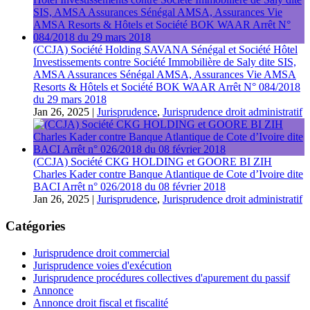
(CCJA) Société Holding SAVANA Sénégal et Société Hôtel
Investissements contre Société Immobilière de Saly dite SIS,
AMSA Assurances Sénégal AMSA, Assurances Vie AMSA
Resorts & Hôtels et Société BOK WAAR Arrêt N° 084/2018
du 29 mars 2018
Jan 26, 2025
|
Jurisprudence
,
Jurisprudence droit administratif
(CCJA) Société CKG HOLDING et GOORE BI ZIH
Charles Kader contre Banque Atlantique de Cote d’Ivoire dite
BACI Arrêt n° 026/2018 du 08 février 2018
Jan 26, 2025
|
Jurisprudence
,
Jurisprudence droit administratif
Catégories
Jurisprudence droit commercial
Jurisprudence voies d'exécution
Jurisprudence procédures collectives d'apurement du passif
Annonce
Annonce droit fiscal et fiscalité