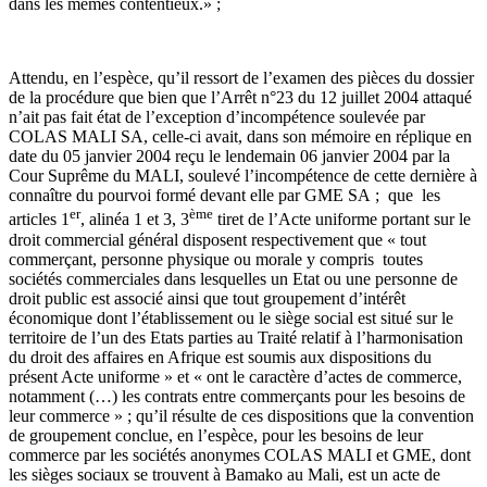
dans les mêmes contentieux.» ;
Attendu, en l’espèce, qu’il ressort de l’examen des pièces du dossier
de la procédure que bien que l’Arrêt n°23 du 12 juillet 2004 attaqué
n’ait pas fait état de l’exception d’incompétence soulevée par
COLAS MALI SA, celle-ci avait, dans son mémoire en réplique en
date du 05 janvier 2004 reçu le lendemain 06 janvier 2004 par la
Cour Suprême du MALI, soulevé l’incompétence de cette dernière à
connaître du pourvoi formé devant elle par GME SA ; que les
er
ème
articles 1
, alinéa 1 et 3, 3
tiret de l’Acte uniforme portant sur le
droit commercial général disposent respectivement que « tout
commerçant, personne physique ou morale y compris toutes
sociétés commerciales dans lesquelles un Etat ou une personne de
droit public est associé ainsi que tout groupement d’intérêt
économique dont l’établissement ou le siège social est situé sur le
territoire de l’un des Etats parties au Traité relatif à l’harmonisation
du droit des affaires en Afrique est soumis aux dispositions du
présent Acte uniforme » et « ont le caractère d’actes de commerce,
notamment (…) les contrats entre commerçants pour les besoins de
leur commerce » ; qu’il résulte de ces dispositions que la convention
de groupement conclue, en l’espèce, pour les besoins de leur
commerce par les sociétés anonymes COLAS MALI et GME, dont
les sièges sociaux se trouvent à Bamako au Mali, est un acte de