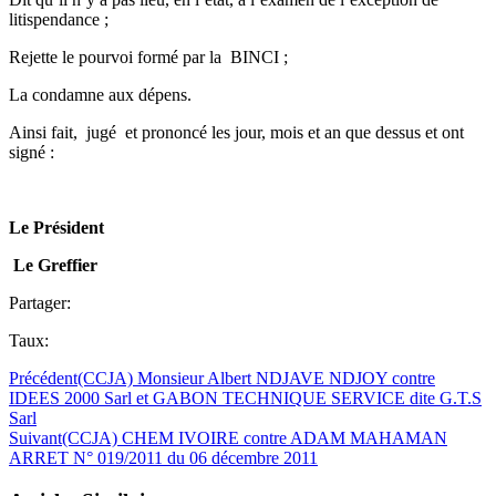
litispendance ;
Rejette le pourvoi formé par la BINCI ;
La condamne aux dépens.
Ainsi fait, jugé et prononcé les jour, mois et an que dessus et ont
signé :
Le Président
Le Greffier
Partager:
Taux:
Précédent
(CCJA) Monsieur Albert NDJAVE NDJOY contre
IDEES 2000 Sarl et GABON TECHNIQUE SERVICE dite G.T.S
Sarl
Suivant
(CCJA) CHEM IVOIRE contre ADAM MAHAMAN
ARRET N° 019/2011 du 06 décembre 2011