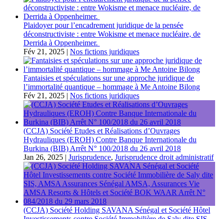
Plaidoyer pour l’encadrement juridique de la pensée
déconstructiviste : entre Wokisme et menace nucléaire, de
Derrida à Oppenheimer.
Fév 21, 2025
|
Nos fictions juridiques
Fantaisies et spéculations sur une approche juridique de
l’immortalité quantique – hommage à Me Antoine Bilong
Fév 21, 2025
|
Nos fictions juridiques
(CCJA) Société Etudes et Réalisations d’Ouvrages
Hydrauliques (EROH) Contre Banque Internationale du
Burkina (BIB) Arrêt N° 100/2018 du 26 avril 2018
Jan 26, 2025
|
Jurisprudence
,
Jurisprudence droit administratif
(CCJA) Société Holding SAVANA Sénégal et Société Hôtel
Investissements contre Société Immobilière de Saly dite SIS,