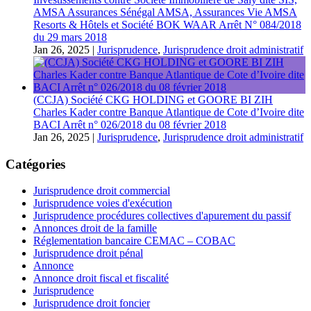
AMSA Assurances Sénégal AMSA, Assurances Vie AMSA
Resorts & Hôtels et Société BOK WAAR Arrêt N° 084/2018
du 29 mars 2018
Jan 26, 2025
|
Jurisprudence
,
Jurisprudence droit administratif
(CCJA) Société CKG HOLDING et GOORE BI ZIH
Charles Kader contre Banque Atlantique de Cote d’Ivoire dite
BACI Arrêt n° 026/2018 du 08 février 2018
Jan 26, 2025
|
Jurisprudence
,
Jurisprudence droit administratif
Catégories
Jurisprudence droit commercial
Jurisprudence voies d'exécution
Jurisprudence procédures collectives d'apurement du passif
Annonces droit de la famille
Réglementation bancaire CEMAC – COBAC
Jurisprudence droit pénal
Annonce
Annonce droit fiscal et fiscalité
Jurisprudence
Jurisprudence droit foncier