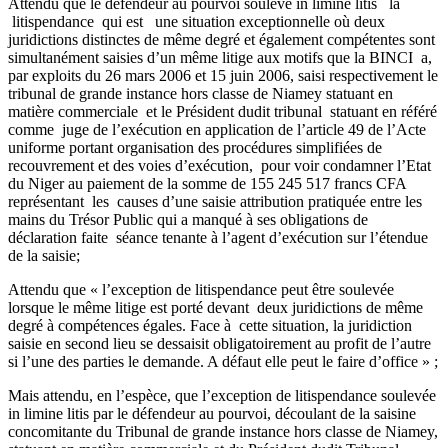
Attendu que le défendeur au pourvoi soulève in limine litis la
litispendance qui est une situation exceptionnelle où deux
juridictions distinctes de même degré et également compétentes sont
simultanément saisies d’un même litige aux motifs que la BINCI a,
par exploits du 26 mars 2006 et 15 juin 2006, saisi respectivement le
tribunal de grande instance hors classe de Niamey statuant en
matière commerciale et le Président dudit tribunal statuant en référé
comme juge de l’exécution en application de l’article 49 de l’Acte
uniforme portant organisation des procédures simplifiées de
recouvrement et des voies d’exécution, pour voir condamner l’Etat
du Niger au paiement de la somme de 155 245 517 francs CFA
représentant les causes d’une saisie attribution pratiquée entre les
mains du Trésor Public qui a manqué à ses obligations de
déclaration faite séance tenante à l’agent d’exécution sur l’étendue
de la saisie;
Attendu que « l’exception de litispendance peut être soulevée
lorsque le même litige est porté devant deux juridictions de même
degré à compétences égales. Face à cette situation, la juridiction
saisie en second lieu se dessaisit obligatoirement au profit de l’autre
si l’une des parties le demande. A défaut elle peut le faire d’office » ;
Mais attendu, en l’espèce, que l’exception de litispendance soulevée
in limine litis par le défendeur au pourvoi, découlant de la saisine
concomitante du Tribunal de grande instance hors classe de Niamey,