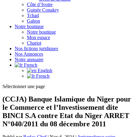
Côte d’Ivoire
Guinée Conakry
Tchad
Gabon
Notre boutique
Notre boutique
Mon espace
Chariot
Nos fictions juridiques
Nos Annonces
Notre annuaire
French
English
French
Sélectionner une page
(CCJA) Banque Islamique du Niger pour
le Commerce et l’Investissement dite
BINCI S.A contre Etat du Niger ARRET
N°040/2011 du 08 décembre 2011
Publié par
Redac-Chef
|
Nov 6, 2024
|
Jurisprudence voies