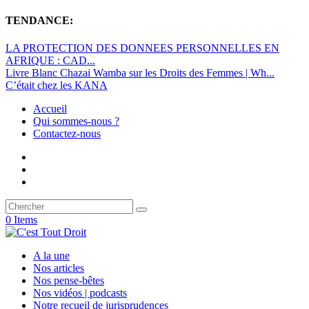
TENDANCE:
LA PROTECTION DES DONNEES PERSONNELLES EN
AFRIQUE : CAD...
Livre Blanc Chazai Wamba sur les Droits des Femmes | Wh...
C’était chez les KANA
Accueil
Qui sommes-nous ?
Contactez-nous
0 Items
A la une
Nos articles
Nos pense-bêtes
Nos vidéos | podcasts
Notre recueil de jurisprudences