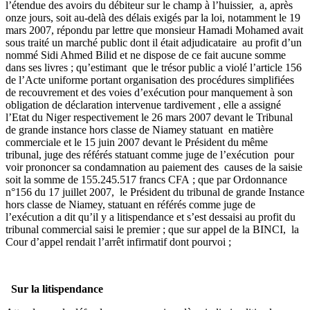
l’étendue des avoirs du débiteur sur le champ à l’huissier, a, après
onze jours, soit au-delà des délais exigés par la loi, notamment le 19
mars 2007, répondu par lettre que monsieur Hamadi Mohamed avait
sous traité un marché public dont il était adjudicataire au profit d’un
nommé Sidi Ahmed Bilid et ne dispose de ce fait aucune somme
dans ses livres ; qu’estimant que le trésor public a violé l’article 156
de l’Acte uniforme portant organisation des procédures simplifiées
de recouvrement et des voies d’exécution pour manquement à son
obligation de déclaration intervenue tardivement , elle a assigné
l’Etat du Niger respectivement le 26 mars 2007 devant le Tribunal
de grande instance hors classe de Niamey statuant en matière
commerciale et le 15 juin 2007 devant le Président du même
tribunal, juge des référés statuant comme juge de l’exécution pour
voir prononcer sa condamnation au paiement des causes de la saisie
soit la somme de 155.245.517 francs CFA ; que par Ordonnance
n°156 du 17 juillet 2007, le Président du tribunal de grande Instance
hors classe de Niamey, statuant en référés comme juge de
l’exécution a dit qu’il y a litispendance et s’est dessaisi au profit du
tribunal commercial saisi le premier ; que sur appel de la BINCI, la
Cour d’appel rendait l’arrêt infirmatif dont pourvoi ;
Sur la litispendance