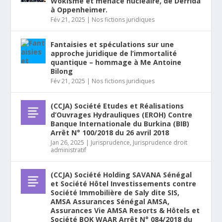
Wokisme et menace nucléaire, de Derrida
à Oppenheimer.
Fév 21, 2025
|
Nos fictions juridiques
Fantaisies et spéculations sur une
approche juridique de l’immortalité
quantique – hommage à Me Antoine
Bilong
Fév 21, 2025
|
Nos fictions juridiques
(CCJA) Société Etudes et Réalisations
d’Ouvrages Hydrauliques (EROH) Contre
Banque Internationale du Burkina (BIB)
Arrêt N° 100/2018 du 26 avril 2018
Jan 26, 2025
|
Jurisprudence
,
Jurisprudence droit
administratif
(CCJA) Société Holding SAVANA Sénégal
et Société Hôtel Investissements contre
Société Immobilière de Saly dite SIS,
AMSA Assurances Sénégal AMSA,
Assurances Vie AMSA Resorts & Hôtels et
Société BOK WAAR Arrêt N° 084/2018 du