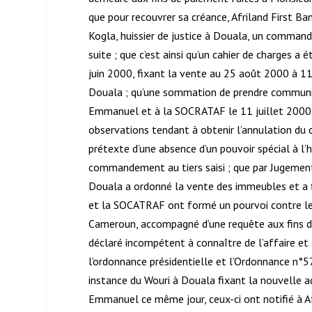
que pour recouvrer sa créance, Afriland First Ban
Kogla, huissier de justice à Douala, un comman
suite ; que c’est ainsi qu’un cahier de charges a
juin 2000, fixant la vente au 25 août 2000 à 1
Douala ; qu’une sommation de prendre communic
Emmanuel et à la SOCRATAF le 11 juillet 2000 ; 
observations tendant à obtenir l’annulation du 
prétexte d’une absence d’un pouvoir spécial à l’h
commandement au tiers saisi ; que par Jugement
Douala a ordonné la vente des immeubles et a 
et la SOCATRAF ont formé un pourvoi contre l
Cameroun, accompagné d’une requête aux fins de 
déclaré incompétent à connaître de l’affaire et 
l’ordonnance présidentielle et l’Ordonnance n°
instance du Wouri à Douala fixant la nouvelle 
Emmanuel ce même jour, ceux-ci ont notifié à Afr