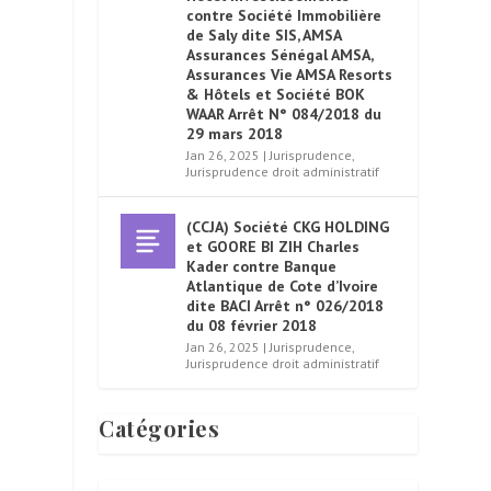
contre Société Immobilière
de Saly dite SIS, AMSA
Assurances Sénégal AMSA,
Assurances Vie AMSA Resorts
& Hôtels et Société BOK
WAAR Arrêt N° 084/2018 du
29 mars 2018
Jan 26, 2025
|
Jurisprudence
,
Jurisprudence droit administratif
(CCJA) Société CKG HOLDING
et GOORE BI ZIH Charles
Kader contre Banque
Atlantique de Cote d’Ivoire
dite BACI Arrêt n° 026/2018
du 08 février 2018
Jan 26, 2025
|
Jurisprudence
,
Jurisprudence droit administratif
Catégories