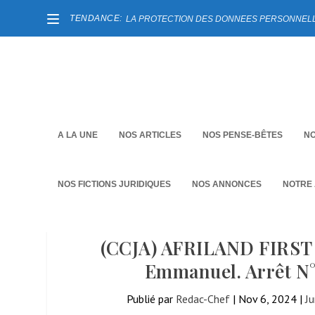
TENDANCE:
LA PROTECTION DES DONNEES PERSONNELLES
A LA UNE
NOS ARTICLES
NOS PENSE-BÊTES
NO
NOS FICTIONS JURIDIQUES
NOS ANNONCES
NOTRE
(CCJA) AFRILAND FIRST
Emmanuel. Arrêt N°
Publié par
Redac-Chef
|
Nov 6, 2024
|
Ju