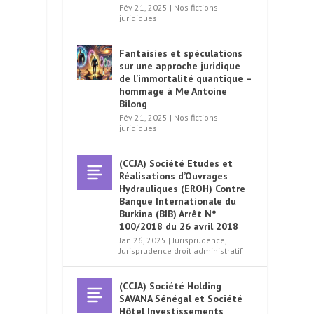
Fév 21, 2025
|
Nos fictions
juridiques
Fantaisies et spéculations
sur une approche juridique
de l’immortalité quantique –
hommage à Me Antoine
Bilong
Fév 21, 2025
|
Nos fictions
juridiques
(CCJA) Société Etudes et
Réalisations d’Ouvrages
Hydrauliques (EROH) Contre
Banque Internationale du
Burkina (BIB) Arrêt N°
100/2018 du 26 avril 2018
Jan 26, 2025
|
Jurisprudence
,
Jurisprudence droit administratif
(CCJA) Société Holding
SAVANA Sénégal et Société
Hôtel Investissements