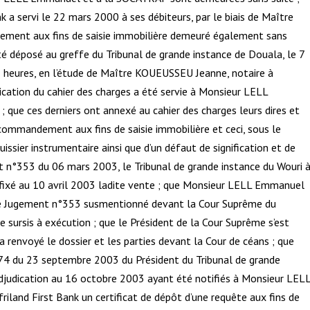
k a servi le 22 mars 2000 à ses débiteurs, par le biais de Maître
dement aux fins de saisie immobilière demeuré également sans
 été déposé au greffe du Tribunal de grande instance de Douala, le 7
1 heures, en l’étude de Maître KOUEUSSEU Jeanne, notaire à
ation du cahier des charges a été servie à Monsieur LELL
que ces derniers ont annexé au cahier des charges leurs dires et
commandement aux fins de saisie immobilière et ceci, sous le
uissier instrumentaire ainsi que d’un défaut de signification et de
 n°353 du 06 mars 2003, le Tribunal de grande instance du Wouri 
fixé au 10 avril 2003 ladite vente ; que Monsieur LELL Emmanuel
e Jugement n°353 susmentionné devant la Cour Suprême du
sursis à exécution ; que le Président de la Cour Suprême s’est
a renvoyé le dossier et les parties devant la Cour de céans ; que
574 du 23 septembre 2003 du Président du Tribunal de grande
adjudication au 16 octobre 2003 ayant été notifiés à Monsieur LEL
iland First Bank un certificat de dépôt d’une requête aux fins de