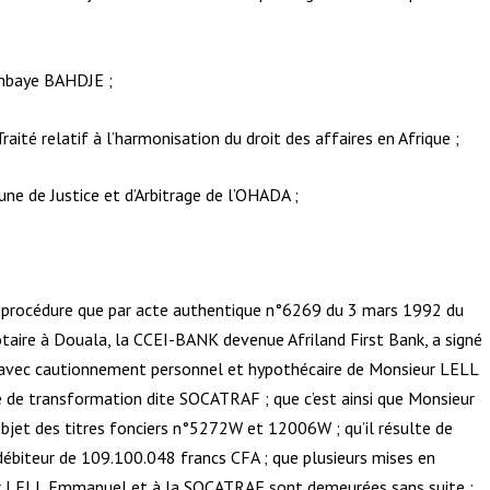
nmbaye BAHDJE ;
raité relatif à l’harmonisation du droit des affaires en Afrique ;
e de Justice et d’Arbitrage de l’OHADA ;
 la procédure que par acte authentique n°6269 du 3 mars 1992 du
aire à Douala, la CCEI-BANK devenue Afriland First Bank, a signé
 avec cautionnement personnel et hypothécaire de Monsieur LELL
 de transformation dite SOCATRAF ; que c’est ainsi que Monsieur
et des titres fonciers n°5272W et 12006W ; qu’il résulte de
ébiteur de 109.100.048 francs CFA ; que plusieurs mises en
ur LELL Emmanuel et à la SOCATRAF sont demeurées sans suite ;