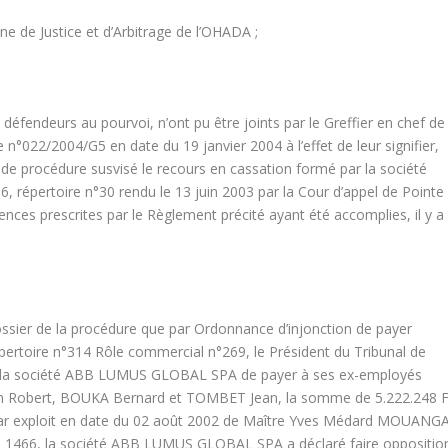
 de Justice et d’Arbitrage de l’OHADA ;
éfendeurs au pourvoi, n’ont pu être joints par le Greffier en chef de
re n°022/2004/G5 en date du 19 janvier 2004 à l’effet de leur signifier,
 de procédure susvisé le recours en cassation formé par la société
répertoire n°30 rendu le 13 juin 2003 par la Cour d’appel de Pointe
ences prescrites par le Règlement précité ayant été accomplies, il y a
ossier de la procédure que par Ordonnance d’injonction de payer
Répertoire n°314 Rôle commercial n°269, le Président du Tribunal de
 à la société ABB LUMUS GLOBAL SPA de payer à ses ex-employés
an Robert, BOUKA Bernard et TOMBET Jean, la somme de 5.222.248 
que par exploit en date du 02 août 2002 de Maître Yves Médard MOUANGA
BP. 1466, la société ABB LUMUS GLOBAL SPA a déclaré faire oppositio