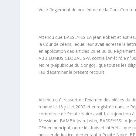
Vu le Règlement de procédure de la Cour Commune
Attendu que BASSEYISSILA Jean Robert et autres, d
la Cour de céans, lequel leur avait adressé la lett
en application des articles 29 et 30 du Règlement
ABB LUMUS GLOBAL SPA contre l’Arrêt rôle n°006, 
Noire (République du Congo) ; que toutes les dilig
lieu d’examiner le présent recours ;
Attendu qu’il ressort de l’examen des pièces du d
rendue le 16 juillet 2002 et enregistrée dans le 
commerce de Pointe Noire avait fait injonction
Messieurs BAMBA Jean-Justin, BASSEYISSILA Je
CFA en principal, outre les frais et intérêts ; 
huissier de justice, demeurant à Pointe Noire, 