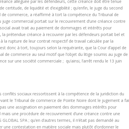
 créance alléguée par les défendeurs, cette créance doit être tenue
certitude, de liquidité et d’exigibilité ; qu’enfin, le juge du second
al de commerce, a réaffirmé à tort la compétence du Tribunal de
u juge commercial portait sur le recouvrement d’une créance contre
social avait trait au paiement de dommages et intérêts pour
, la prétendue créance à recouvrer par les défendeurs portait bel et
 la rupture de leur contrat respectif de travail calculée par la
est donc à tort, toujours selon la requérante, que la Cour d’appel de
al de commerce au seul motif que l’objet du litige soumis au juge de
e sur une société commerciale ; qu’ainsi, l’arrêt rendu le 13 juin
s conflits sociaux ressortissent à la compétence de la juridiction du
e devant le Tribunal de commerce de Pointe Noire dont le jugement a fai
’est pas une assignation en paiement des dommages intérêts pour
vail mais une procédure de recouvrement d’une créance contre une
GLOBAL SPA ; qu’en d’autres termes, il n’était pas demandé au
 une contestation en matière sociale mais plutôt d’ordonner le