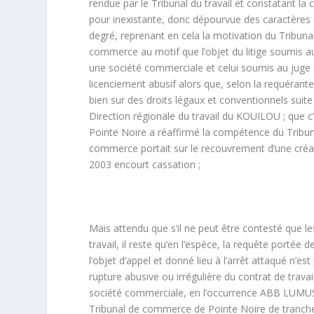
rendue par le Tribunal du travail et constatant la
pour inexistante, donc dépourvue des caractères de 
degré, reprenant en cela la motivation du Tribun
commerce au motif que l’objet du litige soumis a
une société commerciale et celui soumis au juge 
licenciement abusif alors que, selon la requérante
bien sur des droits légaux et conventionnels suite à
Direction régionale du travail du KOUILOU ; que c’
Pointe Noire a réaffirmé la compétence du Tribun
commerce portait sur le recouvrement d’une créanc
2003 encourt cassation ;
Mais attendu que s’il ne peut être contesté que le
travail, il reste qu’en l’espèce, la requête porté
l’objet d’appel et donné lieu à l’arrêt attaqué n
rupture abusive ou irrégulière du contrat de tra
société commerciale, en l’occurrence ABB LUMUS 
Tribunal de commerce de Pointe Noire de trancher