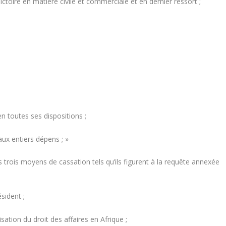
ctoire en matière civile et commerciale et en dernier ressort ;
 toutes ses dispositions ;
 entiers dépens ; »
 trois moyens de cassation tels qu’ils figurent à la requête annexée
sident ;
isation du droit des affaires en Afrique ;