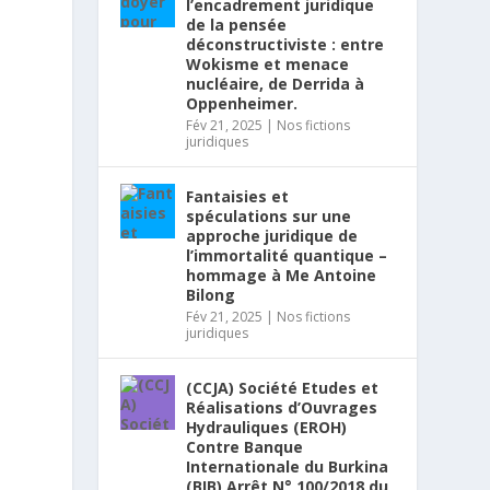
l’encadrement juridique
de la pensée
déconstructiviste : entre
Wokisme et menace
nucléaire, de Derrida à
Oppenheimer.
Fév 21, 2025
|
Nos fictions
juridiques
Fantaisies et
spéculations sur une
approche juridique de
l’immortalité quantique –
hommage à Me Antoine
Bilong
Fév 21, 2025
|
Nos fictions
juridiques
(CCJA) Société Etudes et
Réalisations d’Ouvrages
Hydrauliques (EROH)
Contre Banque
Internationale du Burkina
(BIB) Arrêt N° 100/2018 du