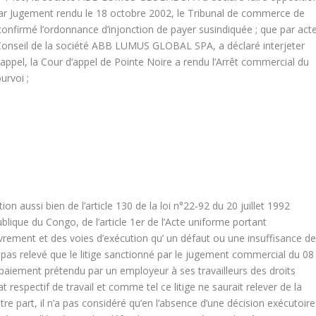
 par Jugement rendu le 18 octobre 2002, le Tribunal de commerce de
 confirmé l’ordonnance d’injonction de payer susindiquée ; que par act
nseil de la société ABB LUMUS GLOBAL SPA, a déclaré interjeter
 appel, la Cour d’appel de Pointe Noire a rendu l’Arrêt commercial du
urvoi ;
tion aussi bien de l’article 130 de la loi n°22-92 du 20 juillet 1992
blique du Congo, de l’article 1
er
de l’Acte uniforme portant
vrement et des voies d’exécution qu’ un défaut ou une insuffisance d
a pas relevé que le litige sanctionné par le jugement commercial du 08
n paiement prétendu par un employeur à ses travailleurs des droits
 respectif de travail et comme tel ce litige ne saurait relever de la
e part, il n’a pas considéré qu’en l’absence d’une décision exécutoire