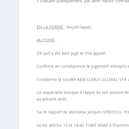
« Statuant publiquement, par arrêt réputé contradi
EN LA FORME
: Reçoit l’appel ;
AU FOND
:
Dit qu’il a été bien jugé et mal appelé ;
Confirme en conséquence le jugement entrepris en
Condamne la société ABB LUMUS GLOBAL SPA aux
La requérante invoque à l’appui de son pourvoi les
au présent arrêt ;
Sur le rapport de Monsieur Jacques M’BOSSO, Pré
Vu les articles 13 et 14 du Traité relatif à l’harmon