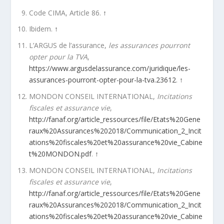
Code CIMA, Article 86.
↑
Ibidem.
↑
L’ARGUS de l’assurance,
les assurances pourront
opter pour la TVA
,
https://www.argusdelassurance.com/juridique/les-
assurances-pourront-opter-pour-la-tva.23612
.
↑
MONDON CONSEIL INTERNATIONAL,
Incitations
fiscales et assurance vie
,
http://fanaf.org/article_ressources/file/Etats%20Gene
raux%20Assurances%202018/Communication_2_Incit
ations%20fiscales%20et%20assurance%20vie_Cabine
t%20MONDON.pdf
.
↑
MONDON CONSEIL INTERNATIONAL,
Incitations
fiscales et assurance vie
,
http://fanaf.org/article_ressources/file/Etats%20Gene
raux%20Assurances%202018/Communication_2_Incit
ations%20fiscales%20et%20assurance%20vie_Cabine