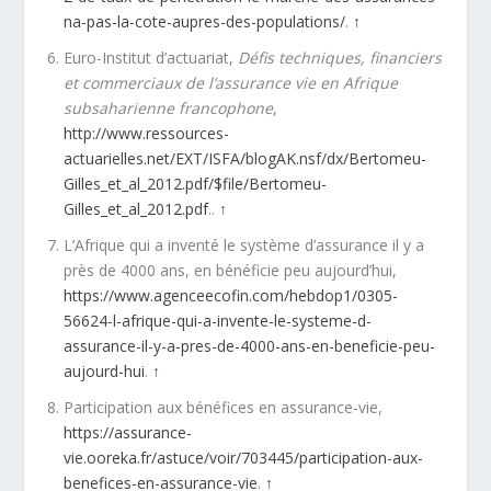
na-pas-la-cote-aupres-des-populations/
.
↑
Euro-Institut d’actuariat,
Défis techniques, financiers
et commerciaux de l’assurance vie en Afrique
subsaharienne francophone
,
http://www.ressources-
actuarielles.net/EXT/ISFA/blogAK.nsf/dx/Bertomeu-
Gilles_et_al_2012.pdf/$file/Bertomeu-
Gilles_et_al_2012.pdf
..
↑
L’Afrique qui a inventé le système d’assurance il y a
près de 4000 ans, en bénéficie peu aujourd’hui,
https://www.agenceecofin.com/hebdop1/0305-
56624-l-afrique-qui-a-invente-le-systeme-d-
assurance-il-y-a-pres-de-4000-ans-en-beneficie-peu-
aujourd-hui
.
↑
Participation aux bénéfices en assurance-vie,
https://assurance-
vie.ooreka.fr/astuce/voir/703445/participation-aux-
benefices-en-assurance-vie
.
↑