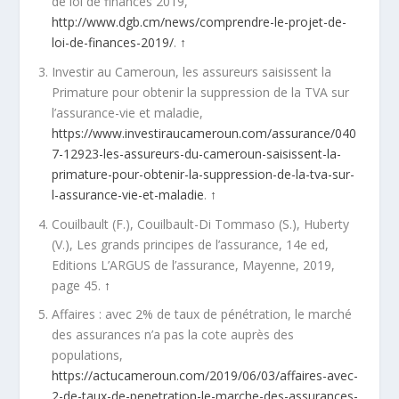
de loi de finances 2019,
http://www.dgb.cm/news/comprendre-le-projet-de-
loi-de-finances-2019/
.
↑
Investir au Cameroun, les assureurs saisissent la
Primature pour obtenir la suppression de la TVA sur
l’assurance-vie et maladie,
https://www.investiraucameroun.com/assurance/040
7-12923-les-assureurs-du-cameroun-saisissent-la-
primature-pour-obtenir-la-suppression-de-la-tva-sur-
l-assurance-vie-et-maladie
.
↑
Couilbault (F.), Couilbault-Di Tommaso (S.), Huberty
(V.), Les grands principes de l’assurance, 14e ed,
Editions L’ARGUS de l’assurance, Mayenne, 2019,
page 45.
↑
Affaires : avec 2% de taux de pénétration, le marché
des assurances n’a pas la cote auprès des
populations,
https://actucameroun.com/2019/06/03/affaires-avec-
2-de-taux-de-penetration-le-marche-des-assurances-