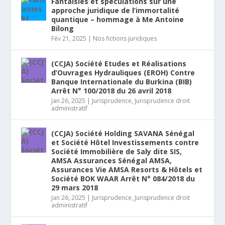
Fantaisies et spéculations sur une
approche juridique de l’immortalité
quantique – hommage à Me Antoine
Bilong
Fév 21, 2025
|
Nos fictions juridiques
(CCJA) Société Etudes et Réalisations
d’Ouvrages Hydrauliques (EROH) Contre
Banque Internationale du Burkina (BIB)
Arrêt N° 100/2018 du 26 avril 2018
Jan 26, 2025
|
Jurisprudence
,
Jurisprudence droit
administratif
(CCJA) Société Holding SAVANA Sénégal
et Société Hôtel Investissements contre
Société Immobilière de Saly dite SIS,
AMSA Assurances Sénégal AMSA,
Assurances Vie AMSA Resorts & Hôtels et
Société BOK WAAR Arrêt N° 084/2018 du
29 mars 2018
Jan 26, 2025
|
Jurisprudence
,
Jurisprudence droit
administratif