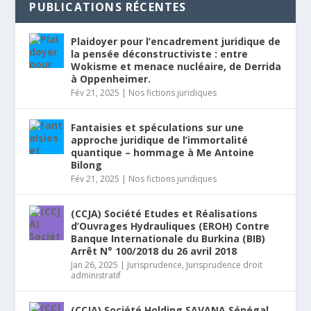
PUBLICATIONS RÉCENTES
Plaidoyer pour l’encadrement juridique de
la pensée déconstructiviste : entre
Wokisme et menace nucléaire, de Derrida
à Oppenheimer.
Fév 21, 2025
|
Nos fictions juridiques
Fantaisies et spéculations sur une
approche juridique de l’immortalité
quantique – hommage à Me Antoine
Bilong
Fév 21, 2025
|
Nos fictions juridiques
(CCJA) Société Etudes et Réalisations
d’Ouvrages Hydrauliques (EROH) Contre
Banque Internationale du Burkina (BIB)
Arrêt N° 100/2018 du 26 avril 2018
Jan 26, 2025
|
Jurisprudence
,
Jurisprudence droit
administratif
(CCJA) Société Holding SAVANA Sénégal