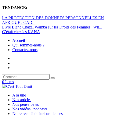
TENDANCE:
LA PROTECTION DES DONNEES PERSONNELLES EN
AFRIQUE : CAD...
Livre Blanc Chazai Wamba sur les Droits des Femmes | Wh...
C’était chez les KANA
Accueil
Qui sommes-nous ?
Contactez-nous
0 Items
A la une
Nos articles
Nos pense-bêtes
Nos vidéos | podcasts
Notre recueil de jurisprudences