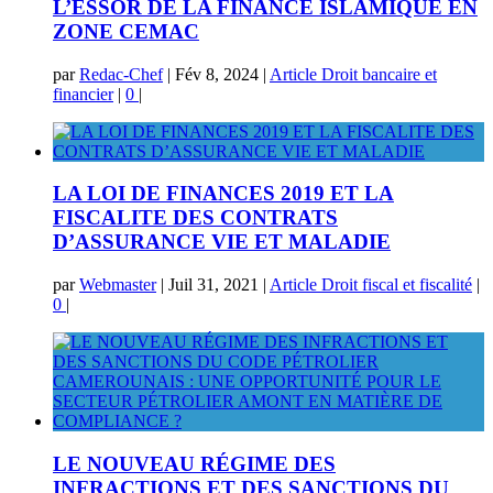
L’ESSOR DE LA FINANCE ISLAMIQUE EN
ZONE CEMAC
par
Redac-Chef
|
Fév 8, 2024
|
Article Droit bancaire et
financier
|
0
|
LA LOI DE FINANCES 2019 ET LA
FISCALITE DES CONTRATS
D’ASSURANCE VIE ET MALADIE
par
Webmaster
|
Juil 31, 2021
|
Article Droit fiscal et fiscalité
|
0
|
LE NOUVEAU RÉGIME DES
INFRACTIONS ET DES SANCTIONS DU