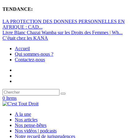
TENDANCE:
LA PROTECTION DES DONNEES PERSONNELLES EN
AFRIQUE : CAD...
Livre Blanc Chazai Wamba sur les Droits des Femmes | Wh...
C’était chez les KANA
Accueil
Qui sommes-nous ?
Contactez-nous
0 Items
A la une
Nos articles
Nos pense-bêtes
Nos vidéos | podcasts
Notre recueil de jurisprudences