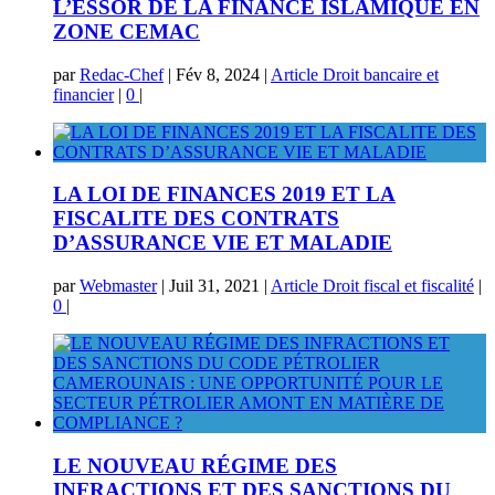
L’ESSOR DE LA FINANCE ISLAMIQUE EN
ZONE CEMAC
par
Redac-Chef
|
Fév 8, 2024
|
Article Droit bancaire et
financier
|
0
|
LA LOI DE FINANCES 2019 ET LA
FISCALITE DES CONTRATS
D’ASSURANCE VIE ET MALADIE
par
Webmaster
|
Juil 31, 2021
|
Article Droit fiscal et fiscalité
|
0
|
LE NOUVEAU RÉGIME DES
INFRACTIONS ET DES SANCTIONS DU