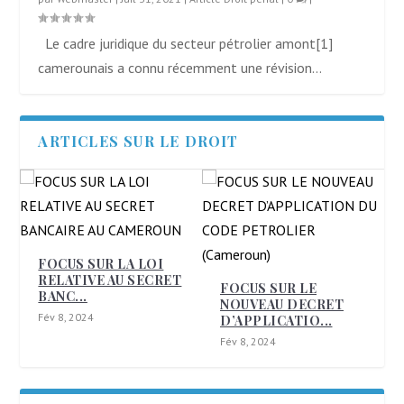
Le cadre juridique du secteur pétrolier amont[1]
camerounais a connu récemment une révision...
ARTICLES SUR LE DROIT
L’ESSOR DE LA
FINANCE ISLAMIQUE
EN ZONE ...
RET
FOCUS SUR LE
Fév 8, 2024
NOUVEAU DECRET
D’APPLICATIO...
Fév 8, 2024