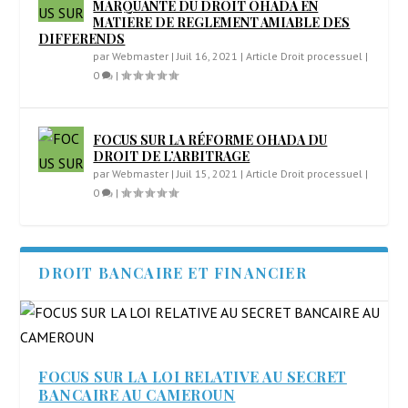
MARQUANTE DU DROIT OHADA EN
MATIERE DE REGLEMENT AMIABLE DES
DIFFERENDS
par
Webmaster
|
Juil 16, 2021
|
Article Droit processuel
|
0
|
FOCUS SUR LA RÉFORME OHADA DU
DROIT DE L’ARBITRAGE
par
Webmaster
|
Juil 15, 2021
|
Article Droit processuel
|
0
|
DROIT BANCAIRE ET FINANCIER
FOCUS SUR LA LOI RELATIVE AU SECRET
BANCAIRE AU CAMEROUN