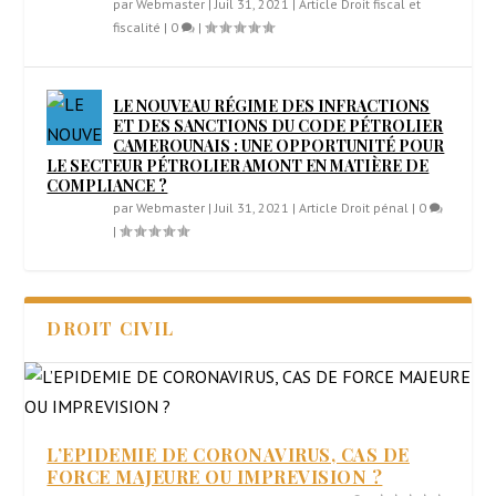
par
Webmaster
|
Juil 31, 2021
|
Article Droit fiscal et
fiscalité
|
0
|
LE NOUVEAU RÉGIME DES INFRACTIONS
ET DES SANCTIONS DU CODE PÉTROLIER
CAMEROUNAIS : UNE OPPORTUNITÉ POUR
LE SECTEUR PÉTROLIER AMONT EN MATIÈRE DE
COMPLIANCE ?
par
Webmaster
|
Juil 31, 2021
|
Article Droit pénal
|
0
|
DROIT CIVIL
L’EPIDEMIE DE CORONAVIRUS, CAS DE
FORCE MAJEURE OU IMPREVISION ?