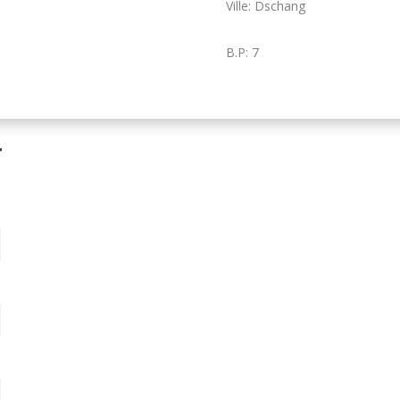
Ville: Dschang
B.P: 7
T