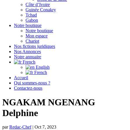
Côte d’Ivoire
Guinée Conakry
Tchad
Gabon
Notre boutique
Notre boutique
Mon espace
Chariot
Nos fictions juridiques
Nos Annonces
Notre annuaire
French
English
French
Accueil
Qui sommes-nous ?
Contactez-nous
NGAKAM NGENANG
Delphine
par
Redac-Chef
|
Oct 7, 2023