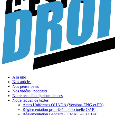
A la une
Nos articles
Nos pense-bêtes
Nos vidéos | podcasts
Notre recueil de jurisprudences
Notre recueil de textes
Actes Uniformes OHADA (Versions ENG et FR)
Réglementation propriété intellectuelle OAPI
Réglementation Bancaire CEMAC – COBAC