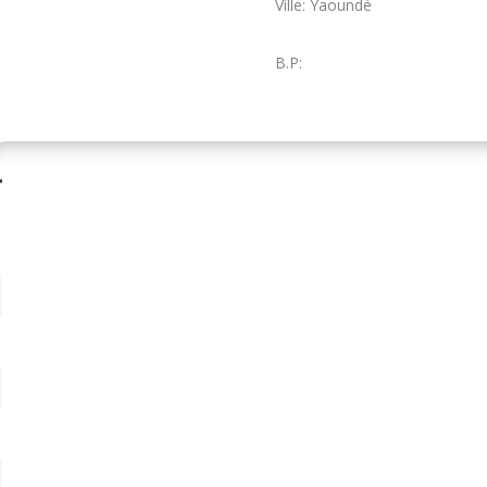
Ville: Yaoundé
B.P:
T