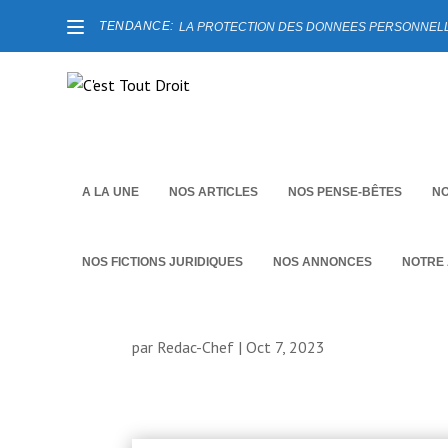
TENDANCE:
LA PROTECTION DES DONNEES PERSONNELLES
A LA UNE
NOS ARTICLES
NOS PENSE-BÊTES
NO
NOS FICTIONS JURIDIQUES
NOS ANNONCES
NOTRE
NANA NANDJO Miriam T
par
Redac-Chef
|
Oct 7, 2023