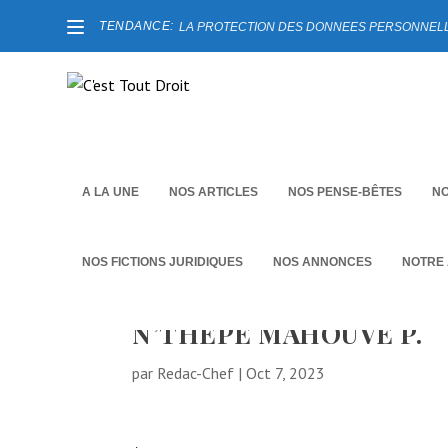
TENDANCE:
LA PROTECTION DES DONNEES PERSONNELLES
A LA UNE
NOS ARTICLES
NOS PENSE-BÊTES
NO
NOS FICTIONS JURIDIQUES
NOS ANNONCES
NOTRE
N’THEPE MAHOUVE P.
par
Redac-Chef
|
Oct 7, 2023