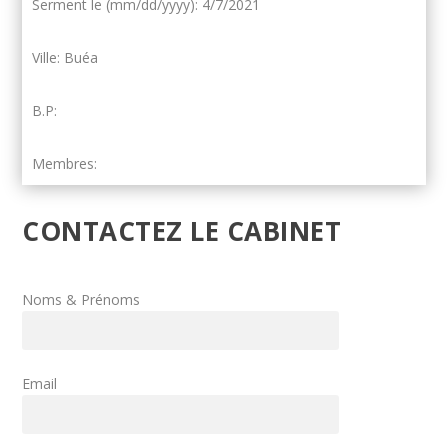
Serment le (mm/dd/yyyy): 4/7/2021
Ville: Buéa
B.P:
Membres:
CONTACTEZ LE CABINET
Noms & Prénoms
Email