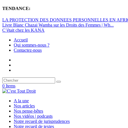
TENDANCE:
LA PROTECTION DES DONNEES PERSONNELLES EN AFRIQU
Livre Blanc Chazai Wamba sur les Droits des Femmes | Wh...
C’était chez les KANA
Accueil
Qui sommes-nous ?
Contactez-nous
0 Items
A la une
Nos articles
Nos pense-bêtes
Nos vidéos | podcasts
Notre recueil de jurisprudences
Notre recueil de textes