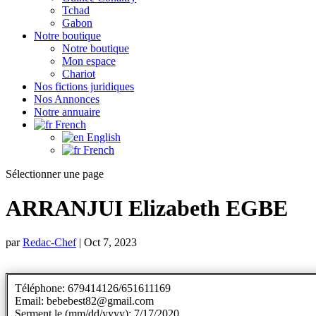
Tchad
Gabon
Notre boutique
Notre boutique
Mon espace
Chariot
Nos fictions juridiques
Nos Annonces
Notre annuaire
French
English
French
Sélectionner une page
ARRANJUI Elizabeth EGBE
par
Redac-Chef
|
Oct 7, 2023
Téléphone: 679414126/651611169
Email: bebebest82@gmail.com
Serment le (mm/dd/yyyy): 7/17/2020