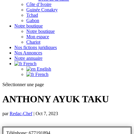
Côte d’Ivoire
Guinée Conakry
Tchad
Gabon
Notre boutique
Notre boutique
Mon espace
Chariot
Nos fictions juridiques
Nos Annonces
Notre annuaire
French
English
French
Sélectionner une page
ANTHONY AYUK TAKU
par
Redac-Chef
|
Oct 7, 2023
Téléphone: 677191894