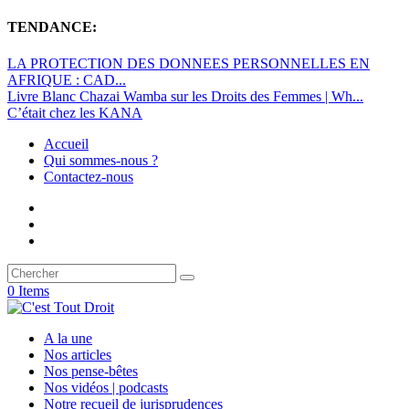
TENDANCE:
LA PROTECTION DES DONNEES PERSONNELLES EN
AFRIQUE : CAD...
Livre Blanc Chazai Wamba sur les Droits des Femmes | Wh...
C’était chez les KANA
Accueil
Qui sommes-nous ?
Contactez-nous
0 Items
A la une
Nos articles
Nos pense-bêtes
Nos vidéos | podcasts
Notre recueil de jurisprudences