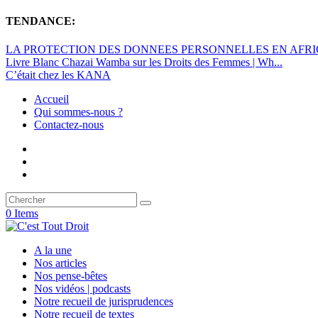
TENDANCE:
LA PROTECTION DES DONNEES PERSONNELLES EN AFRIQU
Livre Blanc Chazai Wamba sur les Droits des Femmes | Wh...
C’était chez les KANA
Accueil
Qui sommes-nous ?
Contactez-nous
0 Items
A la une
Nos articles
Nos pense-bêtes
Nos vidéos | podcasts
Notre recueil de jurisprudences
Notre recueil de textes