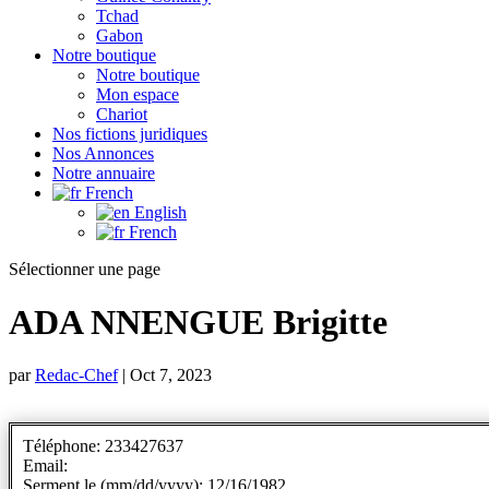
Tchad
Gabon
Notre boutique
Notre boutique
Mon espace
Chariot
Nos fictions juridiques
Nos Annonces
Notre annuaire
French
English
French
Sélectionner une page
ADA NNENGUE Brigitte
par
Redac-Chef
|
Oct 7, 2023
Téléphone: 233427637
Email:
Serment le (mm/dd/yyyy): 12/16/1982